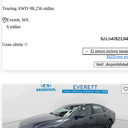
Touring AWD
98,256 millas
Everett, WA
6 millas
$21,549
$21,0
Gran oferta
El precio incluye tasa
$422/mes es
Verif. disponibilidad
Gu