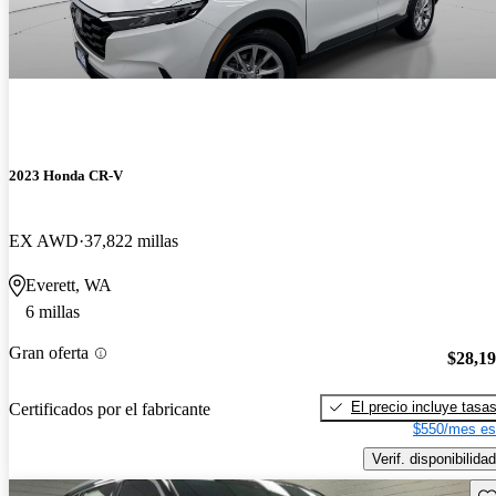
2023 Honda CR-V
EX AWD
37,822 millas
Everett, WA
6 millas
Gran oferta
$28,1
El precio incluye tasa
Certificados por el fabricante
$550/mes es
Verif. disponibilidad
Gu