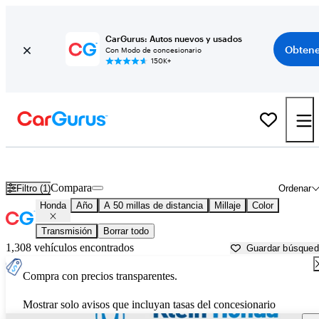
CarGurus: Autos nuevos y usados
Obtene
Con Modo de concesionario
150K+
Autos Honda usados en venta cerca de
Everett, WA
Compara
Filtro (1)
Ordenar
Honda
Año
A 50 millas de distancia
Millaje
Color
Transmisión
Borrar todo
1,308 vehículos encontrados
Guardar búsque
Compra con precios transparentes.
Mostrar solo avisos que incluyan tasas del concesionario