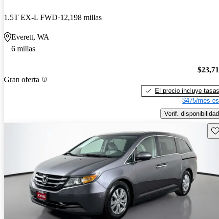
1.5T EX-L FWD
12,198 millas
Everett, WA
6 millas
$23,7
Gran oferta
El precio incluye tasa
$475/mes es
Verif. disponibilidad
Gu