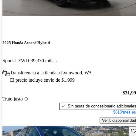
2025 Honda Accord Hybrid
Sport-L FWD
39,330 millas
Transferencia a la tienda a Lynnwood, WA
El precio incluye envío de $1,999
$31,9
Trato justo
Sin tasas de concesionario adicionale
$613/mes es
Verif. disponibilidad
Gu