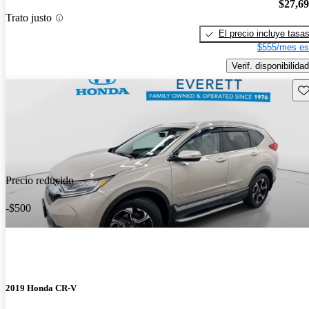
$27,6
Trato justo
El precio incluye tasa
$555/mes es
Verif. disponibilidad
Gu
Precio reducido
-$500
2019 Honda CR-V