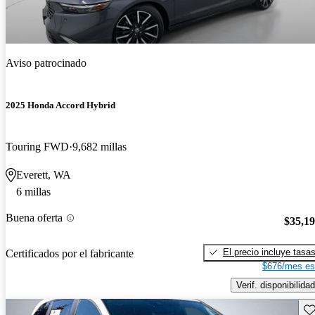
Aviso patrocinado
2025 Honda Accord Hybrid
Touring FWD
9,682 millas
Everett, WA
6 millas
Buena oferta
$35,1
El precio incluye tasa
Certificados por el fabricante
$676/mes es
Verif. disponibilidad
Gu