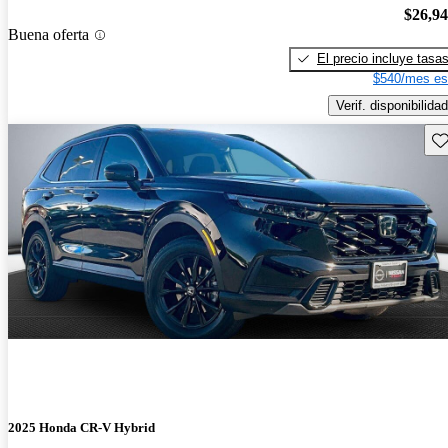
$26,9
Buena oferta
El precio incluye tasa
$540/mes es
Verif. disponibilidad
Gu
2025 Honda CR-V Hybrid