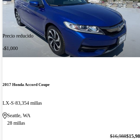
Precio reducido
-$1,000
2017 Honda Accord Coupe
LX-S
83,354 millas
Seattle, WA
28 millas
$16,988
$15,9