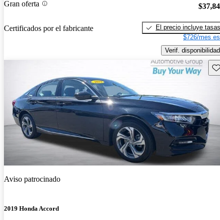
Gran oferta
$37,8
El precio incluye tasa
Certificados por el fabricante
$726/mes es
Verif. disponibilidad
Gu
Aviso patrocinado
2019 Honda Accord