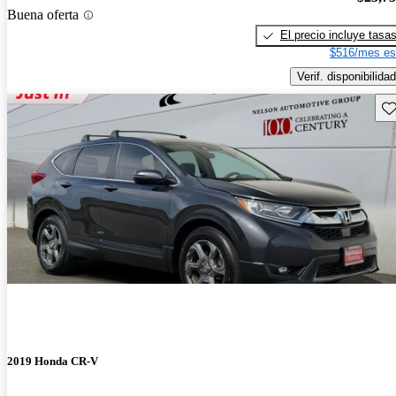
Buena oferta
El precio incluye tasa
$516/mes es
Verif. disponibilidad
Gu
2019 Honda CR-V