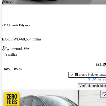
¡Nuevo!
2016 Honda Odyssey
EX-L FWD
68,634 millas
Lynnwood, WA
9 millas
$23,1
Trato justo
El precio incluye tasa
$465/mes es
Verif. disponibilidad
Gu