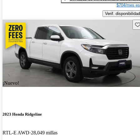
$704/mes es
Verif. disponibilidad
Gu
¡Nuevo!
2023 Honda Ridgeline
RTL-E AWD
28,049 millas