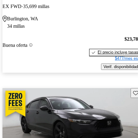
EX FWD
35,699 millas
Burlington, WA
34 millas
$23,7
Buena oferta
El precio incluye tasa
$477/mes es
Verif. disponibilidad
Gu