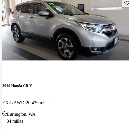
Gu
2019 Honda CR-V
EX-L AWD
20,439 millas
Burlington, WA
34 millas