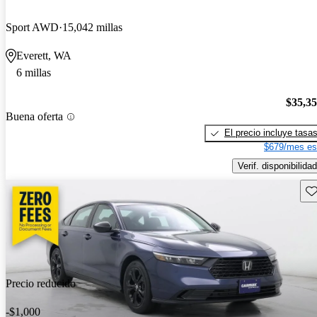
Sport AWD
15,042 millas
Everett, WA
6 millas
$35,3
Buena oferta
El precio incluye tasa
$679/mes es
Verif. disponibilidad
Gu
Precio reducido
-$1,000