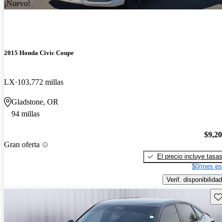
¡Nuevo!
2015 Honda Civic Coupe
LX
103,772 millas
Gladstone, OR
94 millas
$9,2
Gran oferta
El precio incluye tasa
$0/mes es
Verif. disponibilidad
Gu