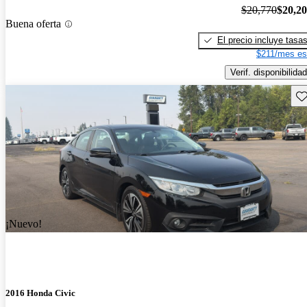
$20,770
$20,2
Buena oferta
El precio incluye tasa
$211/mes es
Verif. disponibilidad
Gu
¡Nuevo!
2016 Honda Civic