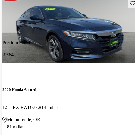
Gu
Precio reducido
-$564
2020 Honda Accord
1.5T EX FWD
77,813 millas
Mcminnville, OR
81 millas