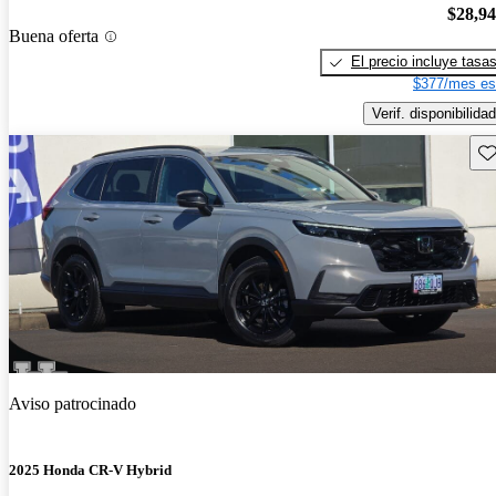
$28,9
Buena oferta
El precio incluye tasa
$377/mes es
Verif. disponibilidad
Gu
Aviso patrocinado
2025 Honda CR-V Hybrid