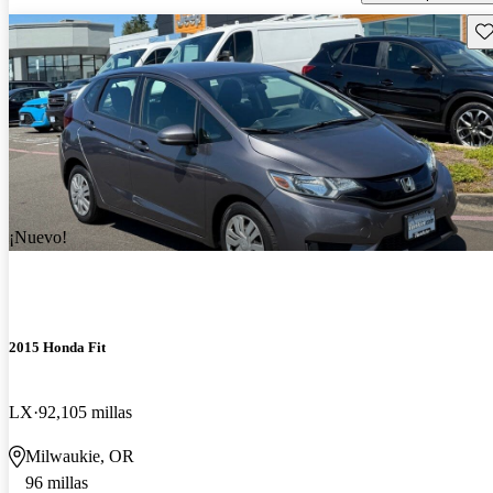
Gu
¡Nuevo!
2015 Honda Fit
LX
92,105 millas
Milwaukie, OR
96 millas