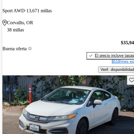
Sport AWD
13,671 millas
Corvallis, OR
38 millas
$35,9
Buena oferta
El precio incluye tasa
$518/mes es
Verif. disponibilidad
Gu