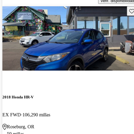
Verif. disponibilidad
Gu
2018 Honda HR-V
EX FWD
106,290 millas
Roseburg, OR
59 millas