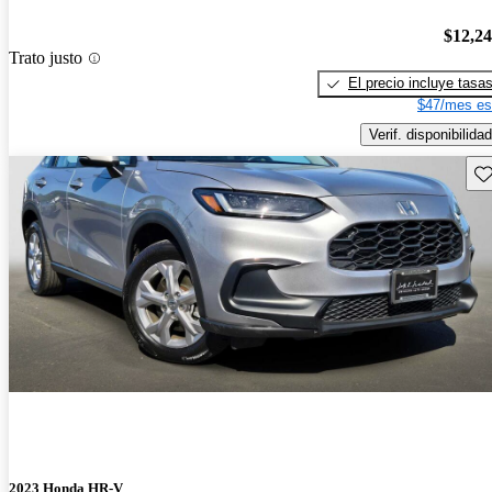
$12,2
Trato justo
El precio incluye tasa
$47/mes es
Verif. disponibilidad
Gu
2023 Honda HR-V