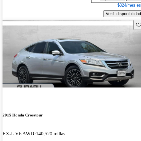
$324/mes es
Verif. disponibilidad
Gu
2015 Honda Crosstour
EX-L V6 AWD
140,520 millas