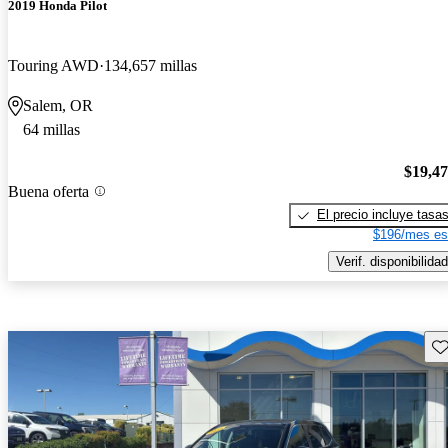
2019 Honda Pilot
Touring AWD
134,657 millas
Salem, OR
64 millas
$19,4
Buena oferta
El precio incluye tasa
$196/mes es
Verif. disponibilidad
Gu