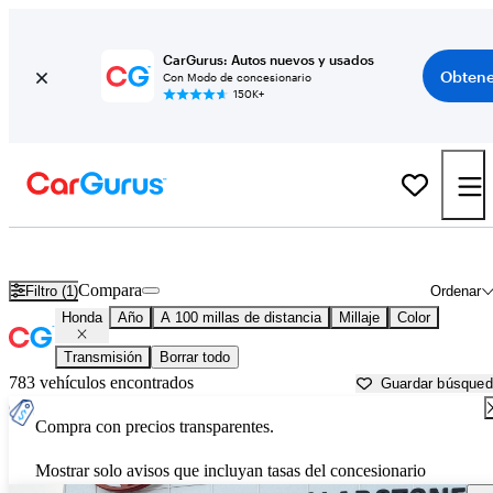
CarGurus: Autos nuevos y usados
Obtene
Con Modo de concesionario
150K+
Autos Honda usados en venta cerca de
Eugene, OR
Compara
Filtro (1)
Ordenar
Honda
Año
A 100 millas de distancia
Millaje
Color
Transmisión
Borrar todo
783 vehículos encontrados
Guardar búsque
Compra con precios transparentes.
Mostrar solo avisos que incluyan tasas del concesionario