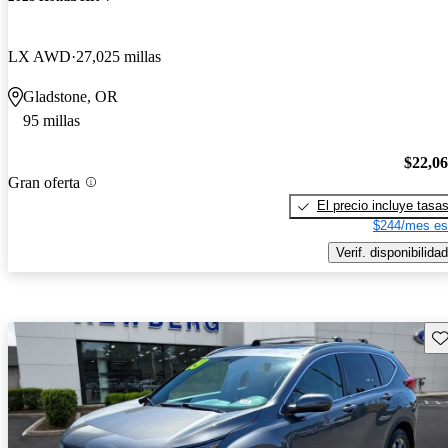
LX AWD
27,025 millas
Gladstone, OR
95 millas
$22,0
Gran oferta
El precio incluye tasa
$244/mes es
Verif. disponibilidad
Gu