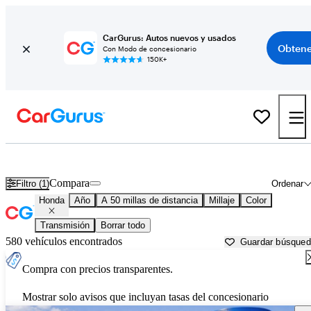
CarGurus: Autos nuevos y usados
Obtene
Con Modo de concesionario
150K+
Autos Honda usados en venta cerca de
Cullman, AL
Compara
Filtro (1)
Ordenar
Honda
Año
A 50 millas de distancia
Millaje
Color
Transmisión
Borrar todo
580 vehículos encontrados
Guardar búsque
Compra con precios transparentes.
Mostrar solo avisos que incluyan tasas del concesionario