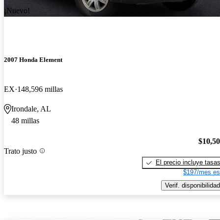
¡Nuevo!
2007 Honda Element
EX
148,596 millas
Irondale, AL
48 millas
$10,5
Trato justo
El precio incluye tasa
$197/mes es
Verif. disponibilidad