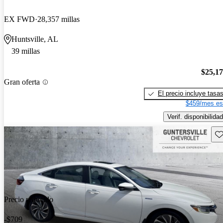
EX FWD
28,357 millas
Huntsville, AL
39 millas
$25,1
Gran oferta
El precio incluye tasa
$459/mes es
Verif. disponibilidad
Gu
Precio reducido
-$709