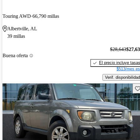
Touring AWD
66,790 millas
Albertville, AL
39 millas
$28,643
$27,6
Buena oferta
El precio incluye tasa
$513/mes es
Verif. disponibilidad
Gu