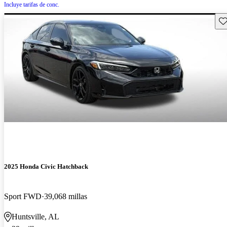
Incluye tarifas de conc.
Gu
2025 Honda Civic Hatchback
Sport FWD
39,068 millas
Huntsville, AL