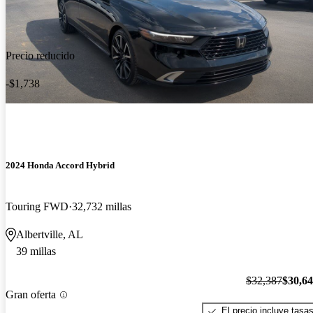
Precio reducido
-$1,738
2024 Honda Accord Hybrid
Touring FWD
32,732 millas
Albertville, AL
39 millas
$32,387
$30,6
Gran oferta
El precio incluye tasa