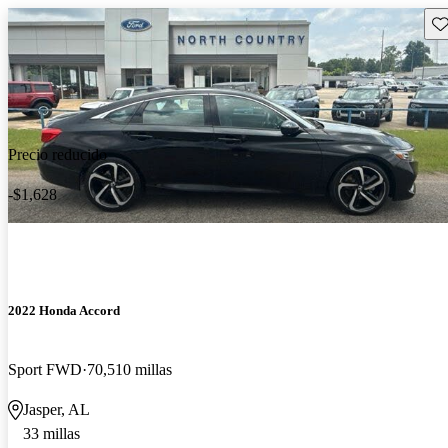
Gu
Precio reducido
-$1,628
2022 Honda Accord
Sport FWD
70,510 millas
Jasper, AL
33 millas