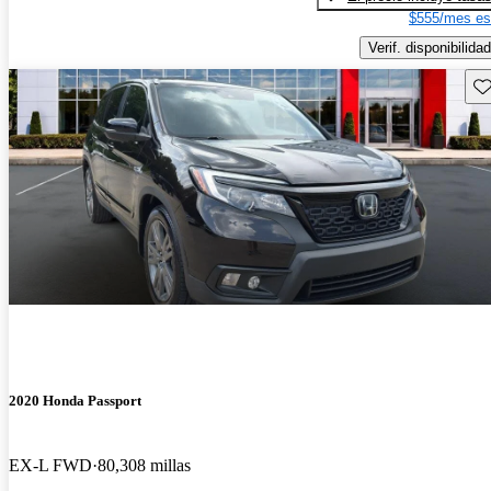
$555/mes es
Verif. disponibilidad
Gu
2020 Honda Passport
EX-L FWD
80,308 millas