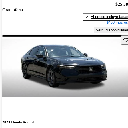
$25,3
Gran oferta
El precio incluye tasa
$459/mes es
Verif. disponibilidad
Gu
2023 Honda Accord