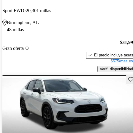
Sport FWD
20,301 millas
Birmingham, AL
48 millas
$31,9
Gran oferta
El precio incluye tasa
$575/mes es
Verif. disponibilidad
Gu