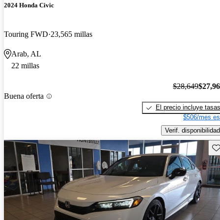
2024 Honda Civic
Touring FWD
23,565 millas
Arab, AL
22 millas
$28,649
$27,9
Buena oferta
El precio incluye tasa
$506/mes es
Verif. disponibilidad
Gu