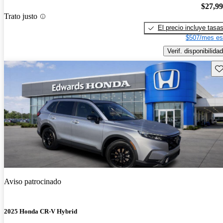
$27,9
Trato justo
El precio incluye tasa
$507/mes es
Verif. disponibilidad
Gu
Aviso patrocinado
2025 Honda CR-V Hybrid