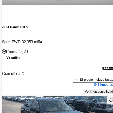
2023 Honda HR-V
Sport FWD
32,353 millas
Huntsville, AL
39 millas
$22,8
Gran oferta
El precio incluye tasa
$418/mes es
Verif. disponibilidad
Gu