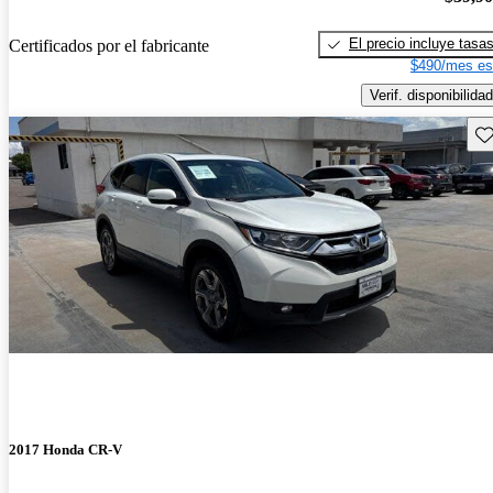
El precio incluye tasa
Certificados por el fabricante
$490/mes es
Verif. disponibilidad
Gu
2017 Honda CR-V