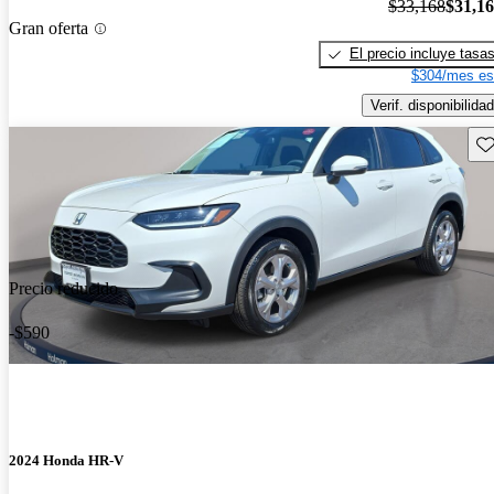
$33,168
$31,1
Gran oferta
El precio incluye tasa
$304/mes es
Verif. disponibilidad
Gu
Precio reducido
-$590
2024 Honda HR-V