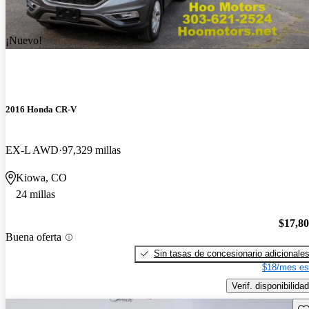
¡Nuevo!
2016 Honda CR-V
EX-L AWD
97,329 millas
Kiowa, CO
24 millas
$17,8
Buena oferta
Sin tasas de concesionario adicionale
$18/mes es
Verif. disponibilidad
Gu