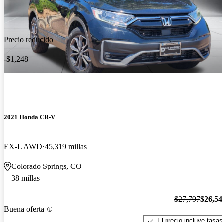
Precio reducido
-$1,248
2021 Honda CR-V
EX-L AWD
45,319 millas
Colorado Springs, CO
38 millas
$27,797
$26,5
Buena oferta
El precio incluye tasa