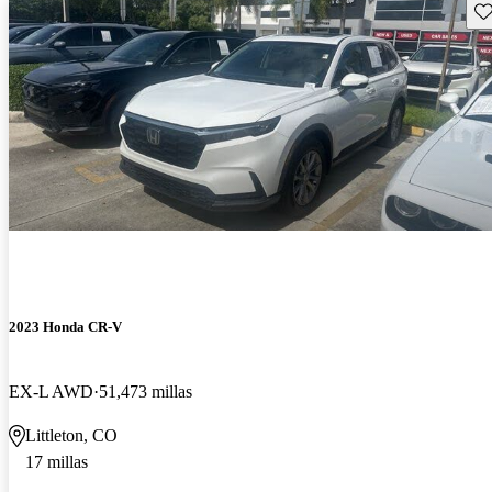
Gu
2023 Honda CR-V
EX-L AWD
51,473 millas
Littleton, CO
17 millas