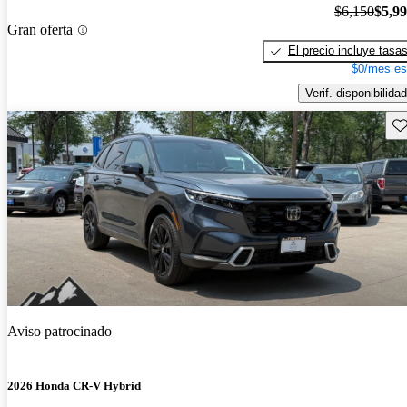
$6,150
$5,9
Gran oferta
El precio incluye tasa
$0/mes es
Verif. disponibilidad
Gu
Aviso patrocinado
2026 Honda CR-V Hybrid