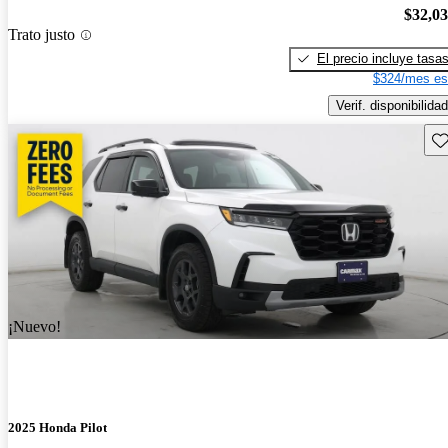
$32,0
Trato justo
El precio incluye tasa
$324/mes es
Verif. disponibilidad
Gu
¡Nuevo!
2025 Honda Pilot