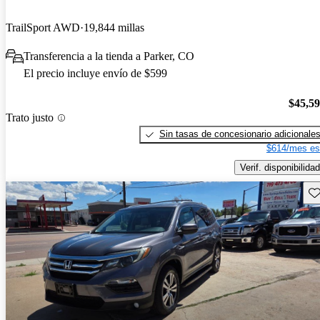
TrailSport AWD
19,844 millas
Transferencia a la tienda a Parker, CO
El precio incluye envío de $599
$45,5
Trato justo
Sin tasas de concesionario adicionale
$614/mes es
Verif. disponibilidad
Gu