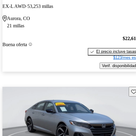
EX-L AWD
53,253 millas
Aurora, CO
21 millas
$22,6
Buena oferta
El precio incluye tasa
$123/mes es
Verif. disponibilidad
Gu