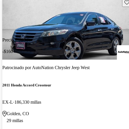
Gu
Precio reducido
-$160
Patrocinado por
AutoNation Chrysler Jeep West
2011 Honda Accord Crosstour
EX-L
186,330 millas
Golden, CO
29 millas