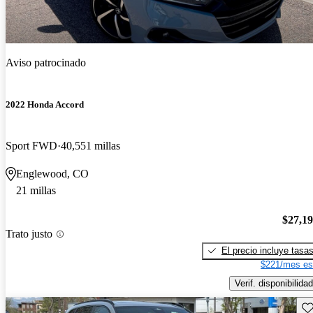
Aviso patrocinado
2022 Honda Accord
Sport FWD
40,551 millas
Englewood, CO
21 millas
$27,1
Trato justo
El precio incluye tasa
$221/mes es
Verif. disponibilidad
Gu