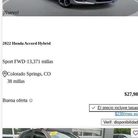
¡Nuevo!
2022 Honda Accord Hybrid
Sport FWD
13,371 millas
Colorado Springs, CO
38 millas
$27,9
Buena oferta
El precio incluye tasa
$238/mes es
Verif. disponibilidad
Gu