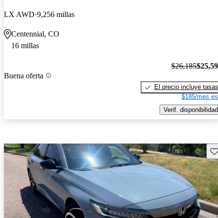
LX AWD
9,256 millas
Centennial, CO
16 millas
$26,185
$25,5
Buena oferta
El precio incluye tasa
$185/mes es
Verif. disponibilidad
Gu