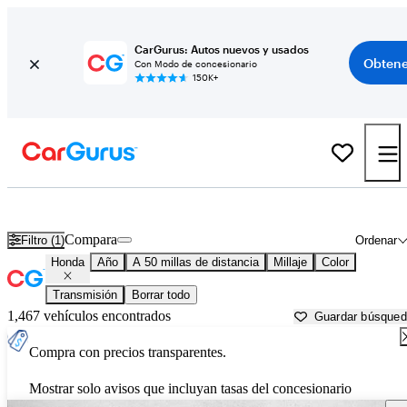
CarGurus: Autos nuevos y usados
Obtene
Con Modo de concesionario
150K+
Autos Honda usados en venta cerca de
Castle Rock, CO
Compara
Filtro (1)
Ordenar
Honda
Año
A 50 millas de distancia
Millaje
Color
Transmisión
Borrar todo
1,467 vehículos encontrados
Guardar búsque
Compra con precios transparentes.
Mostrar solo avisos que incluyan tasas del concesionario