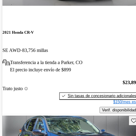
2021 Honda CR-V
SE AWD
83,756 millas
Transferencia a la tienda a Parker, CO
El precio incluye envío de $899
$23,8
Trato justo
Sin tasas de concesionario adicionale
$150/mes es
Verif. disponibilidad
Gu