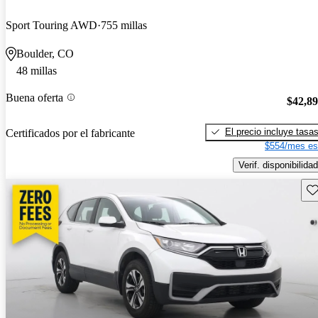
Sport Touring AWD
755 millas
Boulder, CO
48 millas
Buena oferta
$42,8
El precio incluye tasa
Certificados por el fabricante
$554/mes es
Verif. disponibilidad
Gu