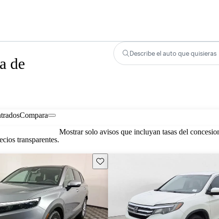
Describe el auto que quisieras
a de
trados
Compara
Mostrar solo avisos que incluyan tasas del concesio
cios transparentes.
Guarda este Aviso