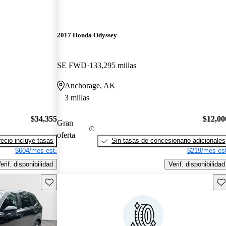
2017 Honda Odyssey
SE FWD
133,295 millas
Anchorage, AK
3 millas
$34,355
$12,00
Gran
oferta
recio incluye tasas
Sin tasas de concesionario adicionales
$604/mes est.
$219/mes est
erif. disponibilidad
Verif. disponibilidad
Guarda este Aviso
Gu