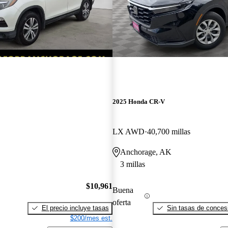
2025 Honda CR-V
LX AWD
40,700 millas
Anchorage, AK
3 millas
$10,961
Buena
oferta
El precio incluye tasas
Sin tasas de concesi
$200/mes est.