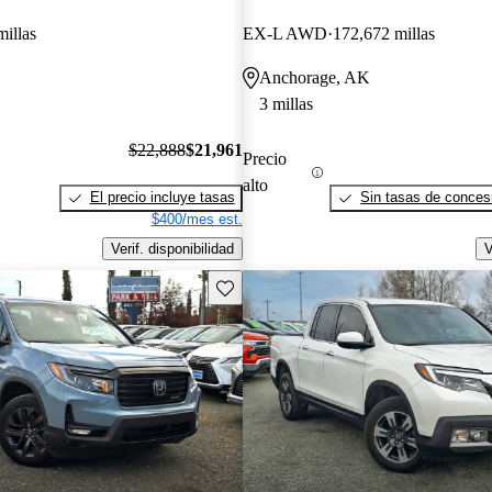
millas
EX-L AWD
172,672 millas
Anchorage, AK
3 millas
$22,888
$21,961
Precio
alto
El precio incluye tasas
Sin tasas de concesi
$400/mes est.
Verif. disponibilidad
V
Guarda este Aviso