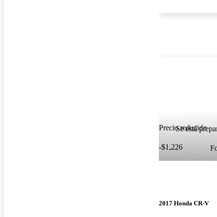
Precio reducido
Se está prepa
-$1,226
F
2017 Honda CR-V