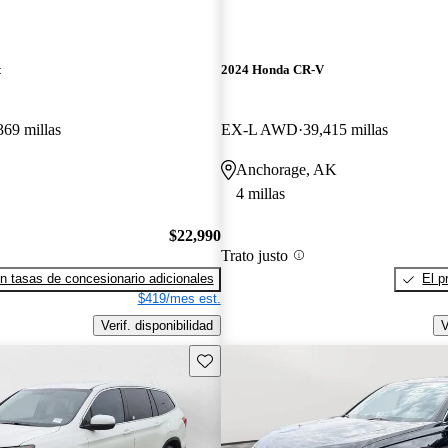
t
2024 Honda CR-V
369 millas
EX-L AWD
39,415 millas
Anchorage, AK
4 millas
$22,990
Trato justo
n tasas de concesionario adicionales
El p
$419/mes est.
Verif. disponibilidad
V
Guarda este Aviso