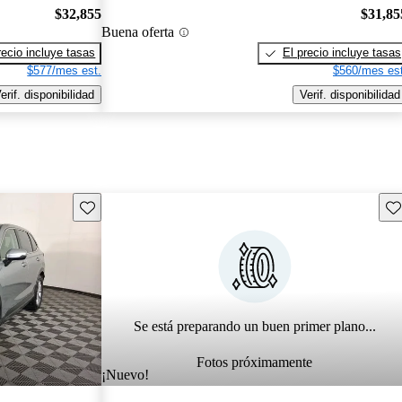
$32,855
$31,85
Buena oferta
recio incluye tasas
El precio incluye tasas
$577/mes est.
$560/mes est
erif. disponibilidad
Verif. disponibilidad
Guarda este Aviso
Gu
Se está preparando un buen primer plano...
Fotos próximamente
¡Nuevo!