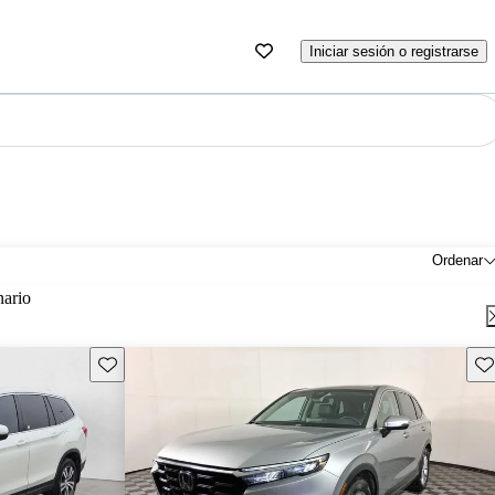
Iniciar sesión o registrarse
Ordenar
nario
Guarda este Aviso
Gu