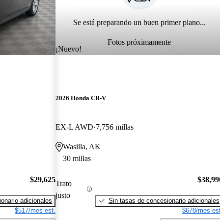
Se está preparando un buen primer plano...
Fotos próximamente
¡Nuevo!
2026 Honda CR-V
EX-L AWD
7,756 millas
Wasilla, AK
30 millas
$29,625
$38,99
Trato
justo
onario adicionales
Sin tasas de concesionario adicionales
$517/mes est.
$678/mes est