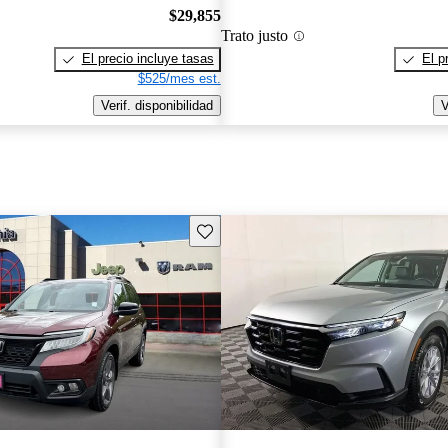
$29,855
Trato justo
El precio incluye tasas
El p
$525/mes est.
Verif. disponibilidad
V
Guarda este Aviso