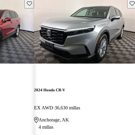
Guarda este Aviso
Gu
2024 Honda CR-V
EX AWD
36,630 millas
Anchorage, AK
4 millas