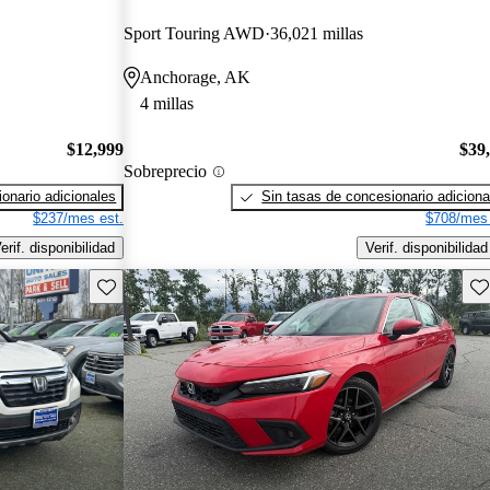
Sport Touring AWD
36,021 millas
Anchorage, AK
4 millas
$12,999
$39
Sobreprecio
onario adicionales
Sin tasas de concesionario adiciona
$237/mes est.
$708/mes 
erif. disponibilidad
Verif. disponibilidad
Guarda este Aviso
Gu