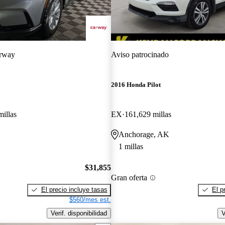
rway
Aviso patrocinado
2016 Honda Pilot
millas
EX
161,629 millas
Anchorage, AK
1 millas
$31,855
Gran oferta
El precio incluye tasas
El p
$560/mes est.
Verif. disponibilidad
V