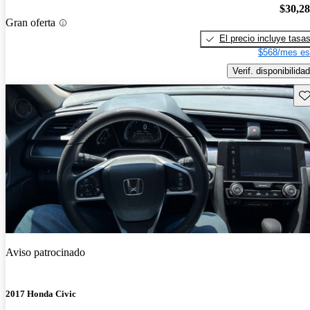
$30,2
Gran oferta
El precio incluye tasa
$568/mes es
Verif. disponibilidad
Gu
Aviso patrocinado
2017 Honda Civic