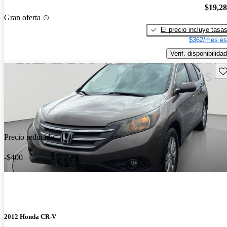
$19,2
Gran oferta
El precio incluye tasa
$362/mes es
Verif. disponibilidad
Gu
Precio reducido
-$400
2012 Honda CR-V