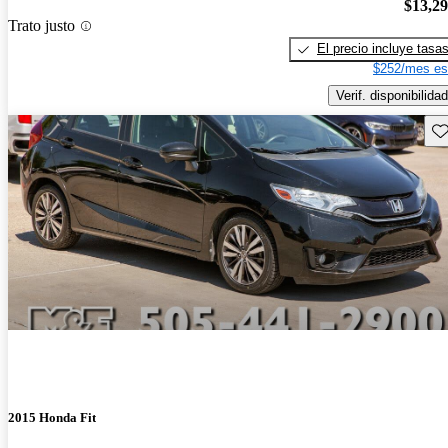
$13,2
Trato justo
El precio incluye tasa
$252/mes es
Verif. disponibilidad
Gu
2015 Honda Fit