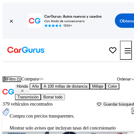
CarGurus: Autos nuevos y usados
Obtene
Con Modo de concesionario
150K+
Autos Honda usados en venta cerca de
Albuquerque, NM
Compara
Filtro (1)
Ordenar
Honda
Año
A 100 millas de distancia
Millaje
Color
Transmisión
Borrar todo
379 vehículos encontrados
Guardar búsque
Compra con precios transparentes.
Mostrar solo avisos que incluyan tasas del concesionario