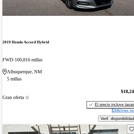
2019 Honda Accord Hybrid
FWD
100,816 millas
Albuquerque, NM
5 millas
$18,2
Gran oferta
El precio incluye tasa
$346/mes es
Verif. disponibilidad
Gu