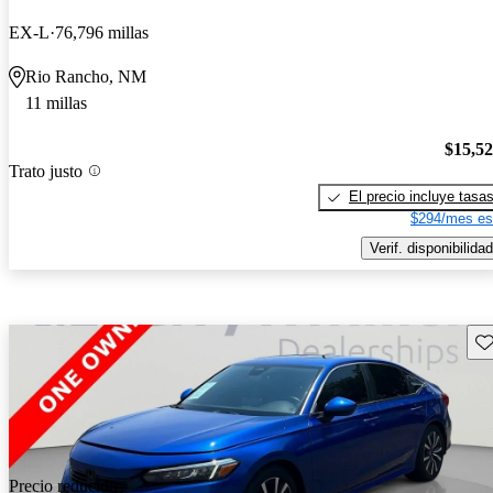
EX-L
76,796 millas
Rio Rancho, NM
11 millas
$15,5
Trato justo
El precio incluye tasa
$294/mes es
Verif. disponibilidad
Gu
Precio reducido