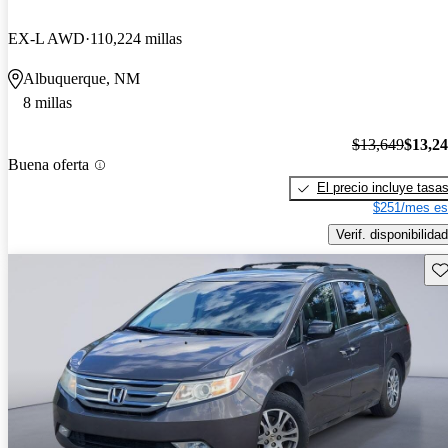
EX-L AWD
110,224 millas
Albuquerque, NM
8 millas
$13,649
$13,2
Buena oferta
El precio incluye tasa
$251/mes es
Verif. disponibilidad
Gu