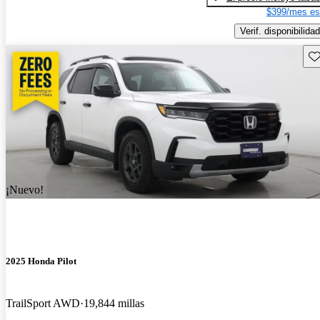
$399/mes es
Verif. disponibilidad
Gu
¡Nuevo!
2025 Honda Pilot
TrailSport AWD
19,844 millas