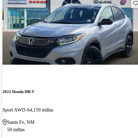
Gu
2022 Honda HR-V
Sport AWD
64,159 millas
Santa Fe, NM
50 millas