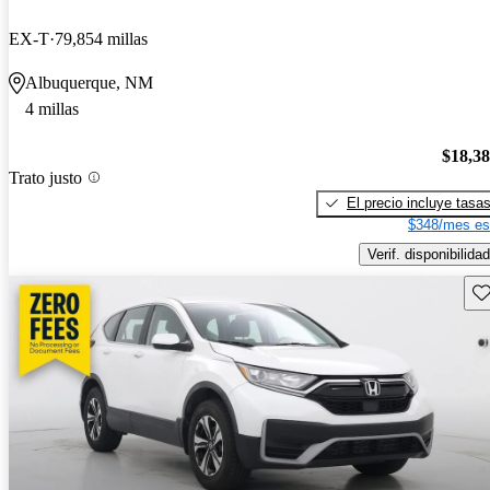
EX-T
79,854 millas
Albuquerque, NM
4 millas
$18,3
Trato justo
El precio incluye tasa
$348/mes es
Verif. disponibilidad
Gu