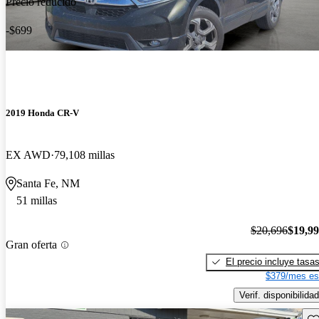
Precio reducido
-$699
2019 Honda CR-V
EX AWD
79,108 millas
Santa Fe, NM
51 millas
$20,696
$19,9
Gran oferta
El precio incluye tasa
$379/mes es
Verif. disponibilidad
Gu