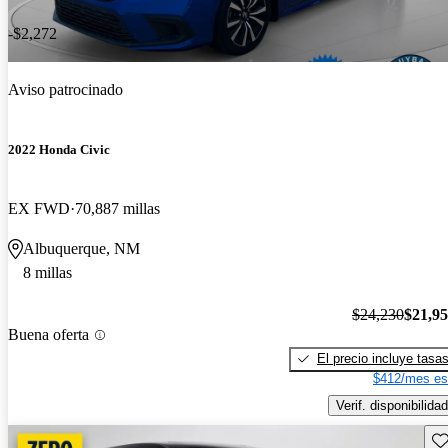
-$2,272
Aviso patrocinado
2022 Honda Civic
EX FWD
70,887 millas
Albuquerque, NM
8 millas
$24,230
$21,9
Buena oferta
El precio incluye tasa
$412/mes es
Verif. disponibilidad
Gu