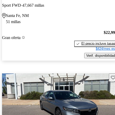
Sport FWD
47,667 millas
Santa Fe, NM
51 millas
$22,9
Gran oferta
El precio incluye tasa
$424/mes es
Verif. disponibilidad
Gu