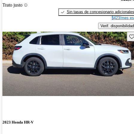
Trato justo
Sin tasas de concesionario adicionale
$423/mes es
Verif. disponibilidad
Gu
2023 Honda HR-V