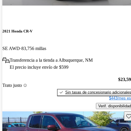
2021 Honda CR-V
SE AWD
83,756 millas
Transferencia a la tienda a Albuquerque, NM
El precio incluye envío de $599
$23,5
Trato justo
Sin tasas de concesionario adicionale
$443/mes es
Verif. disponibilidad
Gu