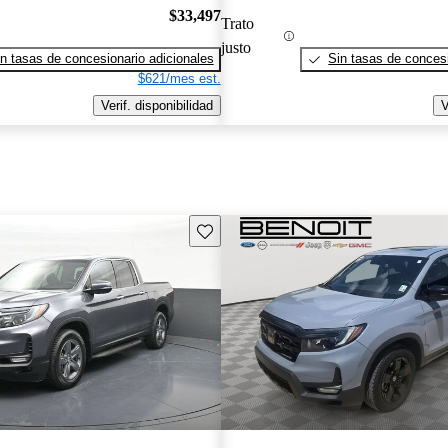
$33,497
Trato
justo
n tasas de concesionario adicionales
Sin tasas de concesi
$621/mes est.
Verif. disponibilidad
V
Guarda este Aviso