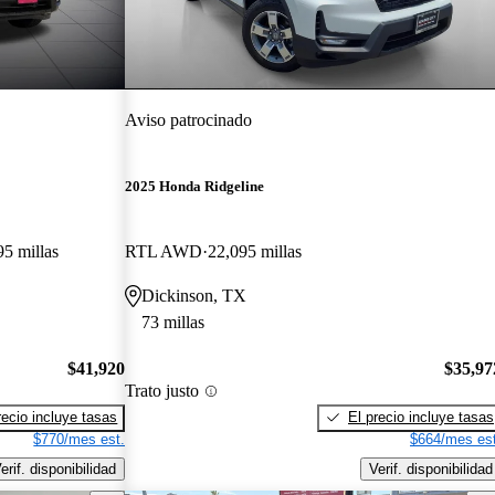
Aviso patrocinado
2025 Honda Ridgeline
95 millas
RTL AWD
22,095 millas
Dickinson, TX
73 millas
$41,920
$35,97
Trato justo
recio incluye tasas
El precio incluye tasas
$770/mes est.
$664/mes est
erif. disponibilidad
Verif. disponibilidad