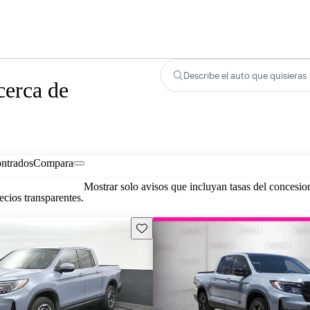
Describe el auto que quisieras
cerca de
ontrados
Compara
Mostrar solo avisos que incluyan tasas del concesio
cios transparentes.
Guarda este Aviso