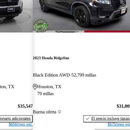
2023 Honda Ridgeline
Black Edition AWD
52,799 millas
ston, TX
Houston, TX
79 millas
$35,547
$31,00
Buena oferta
onario adicionales
El precio incluye tasas
$656/mes est.
$575/mes est