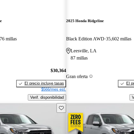
e
2025 Honda Ridgeline
76 millas
Black Edition AWD
35,602 millas
Leesville, LA
87 millas
$30,364
Gran oferta
El precio incluye tasas
El p
$566/mes est.
Verif. disponibilidad
V
Guarda este Aviso