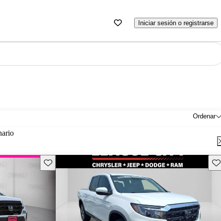
Iniciar sesión o registrarse
Ordenar
nario
Guarda este Aviso
Gu