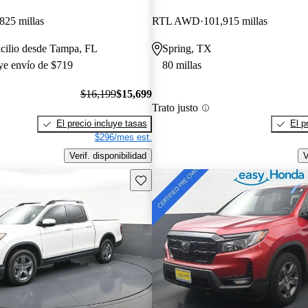
825 millas
RTL AWD
101,915 millas
cilio desde Tampa, FL
Spring, TX
uye envío de $719
80 millas
$16,199
$15,699
Trato justo
El precio incluye tasas
El p
$296/mes est.
Verif. disponibilidad
V
Guarda este Aviso