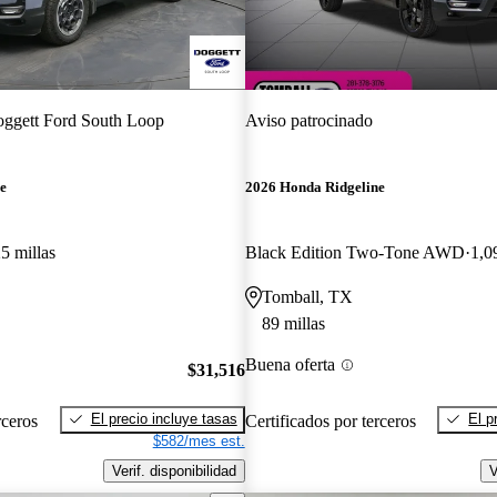
ggett Ford South Loop
Aviso patrocinado
e
2026 Honda Ridgeline
5 millas
Black Edition Two-Tone AWD
1,0
Tomball, TX
89 millas
Buena oferta
$31,516
El precio incluye tasas
El p
rceros
Certificados por terceros
$582/mes est.
Verif. disponibilidad
V