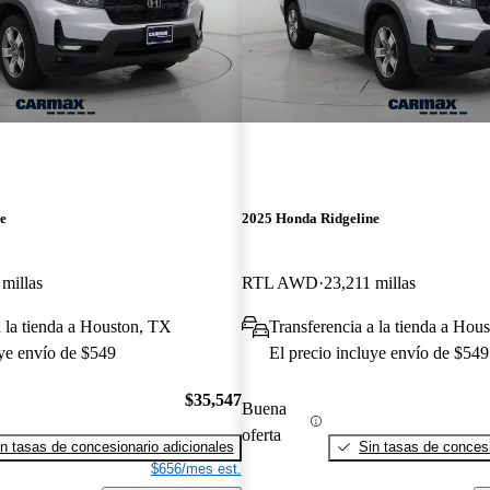
e
2025 Honda Ridgeline
 millas
RTL AWD
23,211 millas
a la tienda a Houston, TX
Transferencia a la tienda a Hou
uye envío de $549
El precio incluye envío de $549
$35,547
Buena
oferta
n tasas de concesionario adicionales
Sin tasas de concesi
$656/mes est.