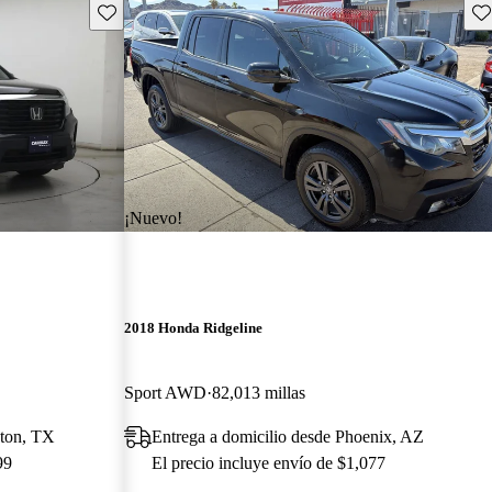
Guarda este Aviso
Gu
¡Nuevo!
2018 Honda Ridgeline
Sport AWD
82,013 millas
ston, TX
Entrega a domicilio desde Phoenix, AZ
99
El precio incluye envío de $1,077