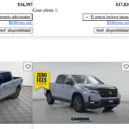
$34,397
$17,82
Gran oferta
onario adicionales
El precio incluye tasas
$638/mes est.
$336/mes est
erif. disponibilidad
Verif. disponibilidad
Guarda este Aviso
Gu