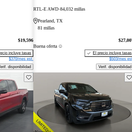
RTL-E AWD
84,032 millas
Pearland, TX
81 millas
$19,596
$27,00
Buena oferta
recio incluye tasas
El precio incluye tasas
$370/mes est.
$503/mes est
erif. disponibilidad
Verif. disponibilidad
Guarda este Aviso
Gu