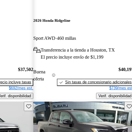
2026 Honda Ridgeline
Sport AWD
460 millas
Transferencia a la tienda a Houston, TX
El precio incluye envío de $1,199
$37,502
$40,19
Buena
oferta
recio incluye tasas
Sin tasas de concesionario adicionales
$692/mes est.
$739/mes est
erif. disponibilidad
Verif. disponibilidad
Guarda este Aviso
Gu