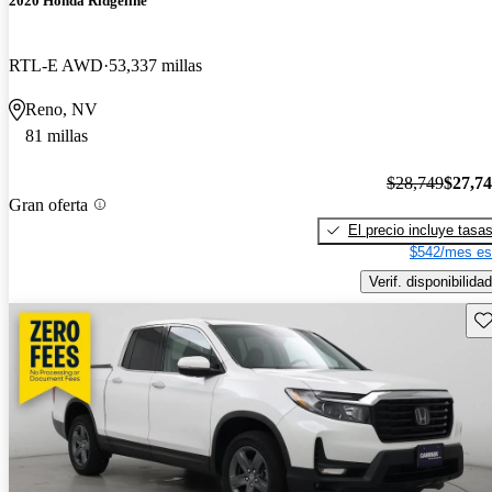
2020 Honda Ridgeline
RTL-E AWD
53,337 millas
Reno, NV
81 millas
$28,749
$27,7
Gran oferta
El precio incluye tasa
$542/mes es
Verif. disponibilidad
Gu