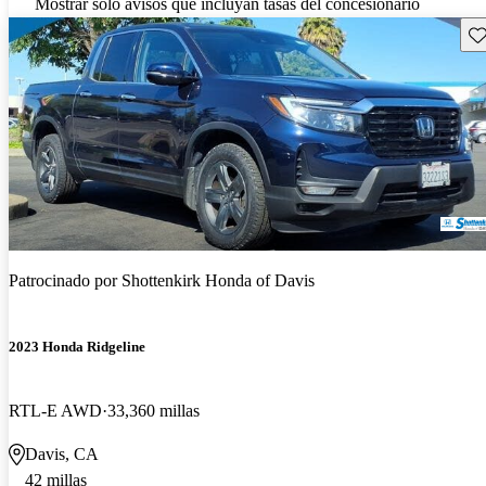
Mostrar solo avisos que incluyan tasas del concesionario
Gu
Patrocinado por
Shottenkirk Honda of Davis
2023 Honda Ridgeline
RTL-E AWD
33,360 millas
Davis, CA
42 millas