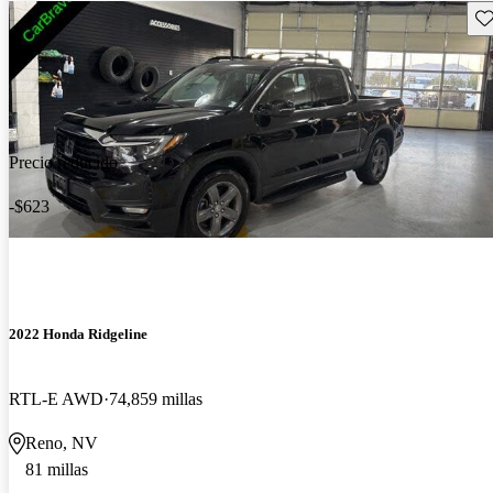
Gu
Precio reducido
-$623
2022 Honda Ridgeline
RTL-E AWD
74,859 millas
Reno, NV
81 millas