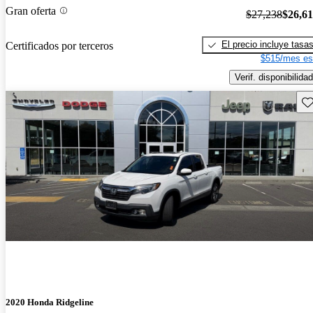
Gran oferta
$27,238
$26,6
El precio incluye tasa
Certificados por terceros
$515/mes es
Verif. disponibilidad
Gu
2020 Honda Ridgeline