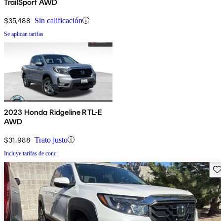
TrailSport AWD
$35,488
Sin calificación
Se aplican tarifas
2023 Honda Ridgeline RTL-E
AWD
$31,988
Trato justo
Incluye tarifas de conc.
Gu