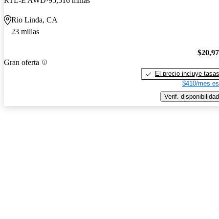
RTL-E AWD
95,516 millas
Rio Linda, CA
23 millas
$20,9
Gran oferta
El precio incluye tasa
$410/mes es
Verif. disponibilidad