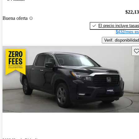
$22,1
Buena oferta
El precio incluye tasa
$432/mes es
Verif. disponibilidad
Gu