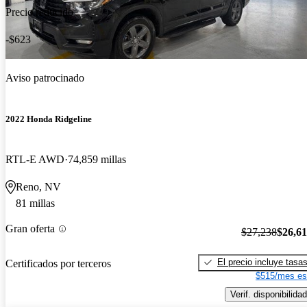
Precio reducido
-$623
Aviso patrocinado
2022 Honda Ridgeline
RTL-E AWD
74,859 millas
Reno, NV
81 millas
Gran oferta
$27,238
$26,6
El precio incluye tasa
Certificados por terceros
$515/mes es
Verif. disponibilidad