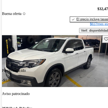
$32,4
Buena oferta
El precio incluye tasa
$617/mes es
Verif. disponibilidad
Gu
Precio reducido
-$1,000
Aviso patrocinado