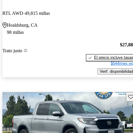
RTL AWD
49,815 millas
Healdsburg, CA
98 millas
$27,8
Trato justo
El precio incluye tasa
$544/mes es
Verif. disponibilidad
Gu