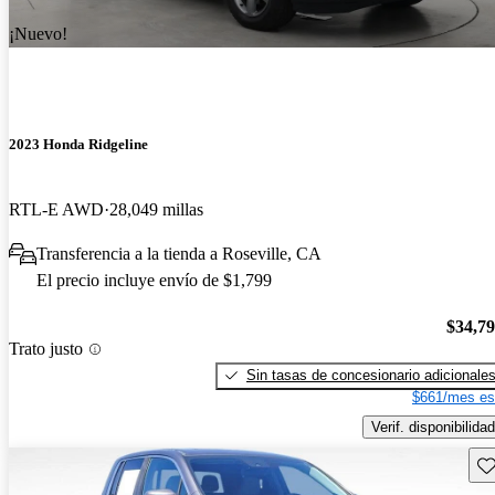
¡Nuevo!
2023 Honda Ridgeline
RTL-E AWD
28,049 millas
Transferencia a la tienda a Roseville, CA
El precio incluye envío de $1,799
$34,7
Trato justo
Sin tasas de concesionario adicionale
$661/mes es
Verif. disponibilidad
Gu