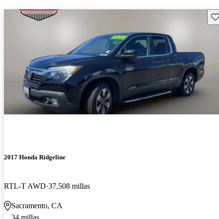
Gu
2017 Honda Ridgeline
RTL-T AWD
37,508 millas
Sacramento, CA
34 millas