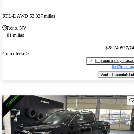
RTL-E AWD
53,337 millas
Reno, NV
81 millas
$28,749
$27,7
Gran oferta
El precio incluye tasa
$542/mes es
Verif. disponibilidad
Gu