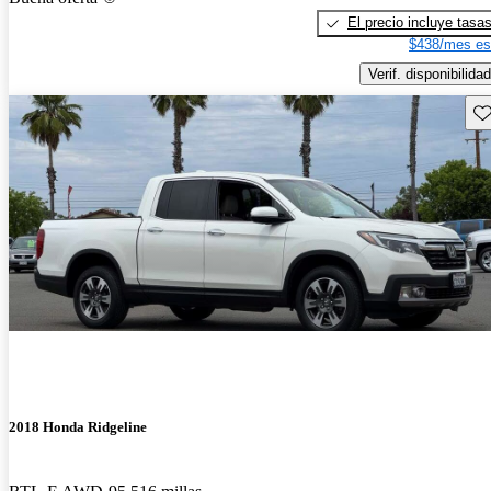
El precio incluye tasa
$438/mes es
Verif. disponibilidad
Gu
2018 Honda Ridgeline