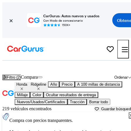
CarGurus: Autos nuevos y usados
Obtene
Con Modo de concesionario
150K+
Honda Ridgeline usados en venta cerca de
Auburn, CA
Compara
Filtro (2)
Ordenar
Honda
Ridgeline
Año
Precio
A 100 millas de distancia
Millaje
Color
Ocultar resultados de entrega
Nuevos/Usados/Certificados
Tracción
Borrar todo
219 vehículos encontrados
Guardar búsque
Compra con precios transparentes.