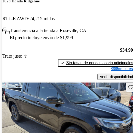
2023 Honda Ridgeline
RTL-E AWD
24,215 millas
Transferencia a la tienda a Roseville, CA
El precio incluye envío de $1,999
$34,9
Trato justo
Sin tasas de concesionario adicionale
$665/mes es
Verif. disponibilidad
Gu