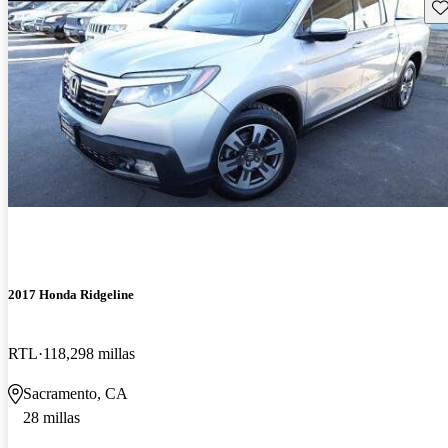
Gu
2017 Honda Ridgeline
RTL
118,298 millas
Sacramento, CA
28 millas