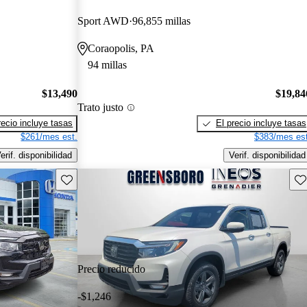
Sport AWD
96,855 millas
Coraopolis, PA
94 millas
$13,490
$19,84
Trato justo
recio incluye tasas
El precio incluye tasas
$261/mes est.
$383/mes est
erif. disponibilidad
Verif. disponibilidad
Guarda este Aviso
Gu
Precio reducido
-$1,246