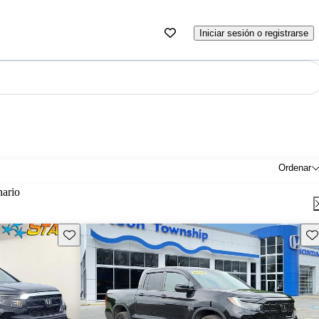
Iniciar sesión o registrarse
Ordenar
nario
Guarda este Aviso
Gu