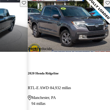
Guarda este Aviso
Gu
Precio reducido
2020 Honda Ridgeline
RTL-E AWD
84,932 millas
Manchester, PA
94 millas