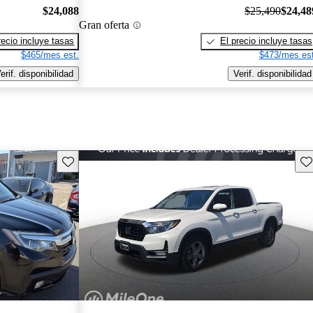
$24,088
$25,490
$24,48
Gran oferta
recio incluye tasas
El precio incluye tasas
$465/mes est.
$473/mes est
erif. disponibilidad
Verif. disponibilidad
Guarda este Aviso
Gu