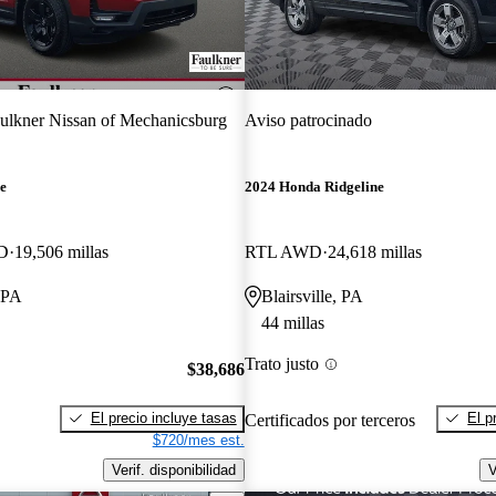
ulkner Nissan of Mechanicsburg
Aviso patrocinado
e
2024 Honda Ridgeline
WD
19,506 millas
RTL AWD
24,618 millas
 PA
Blairsville, PA
44 millas
Trato justo
$38,686
El precio incluye tasas
El p
Certificados por terceros
$720/mes est.
Verif. disponibilidad
V