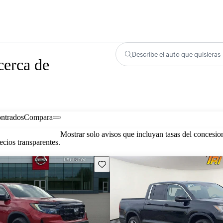
Describe el auto que quisieras
cerca de
ontrados
Compara
Mostrar solo avisos que incluyan tasas del concesio
cios transparentes.
Guarda este Aviso