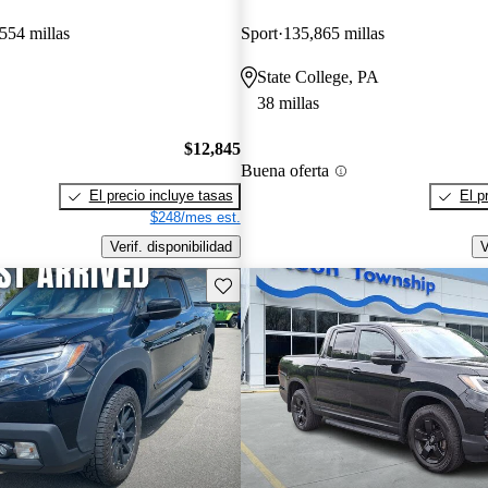
554 millas
Sport
135,865 millas
State College, PA
38 millas
$12,845
Buena oferta
El precio incluye tasas
El p
$248/mes est.
Verif. disponibilidad
V
Guarda este Aviso