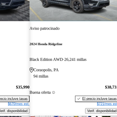
Aviso patrocinado
2024 Honda Ridgeline
Black Edition AWD
26,241 millas
Coraopolis, PA
94 millas
$35,990
$38,73
Buena oferta
recio incluye tasas
El precio incluye tasas
$670/mes est.
$721/mes est
erif. disponibilidad
Verif. disponibilidad