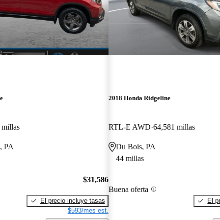
e
2018 Honda Ridgeline
 millas
RTL-E AWD
64,581 millas
, PA
Du Bois, PA
44 millas
$31,586
Buena oferta
El precio incluye tasas
El p
$593/mes est.