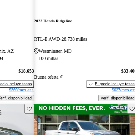
2023 Honda Ridgeline
RTL-E AWD
28,738 millas
nix, AZ
Westminster, MD
04
100 millas
$18,653
$33,40
Buena oferta
recio incluye tasas
El precio incluye tasas
$360/mes est.
$627/mes est
erif. disponibilidad
Verif. disponibilidad
Guarda este Aviso
Gu