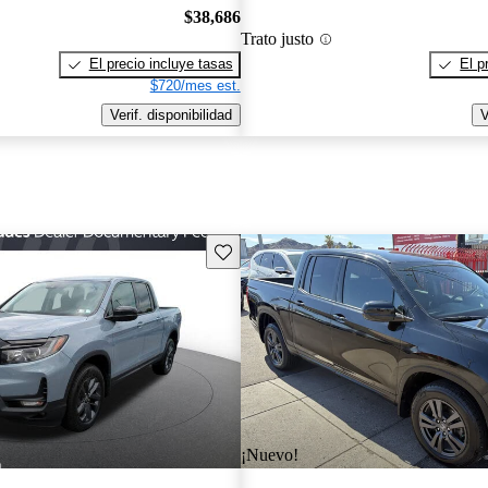
$38,686
Trato justo
El precio incluye tasas
El p
$720/mes est.
Verif. disponibilidad
V
Guarda este Aviso
¡Nuevo!