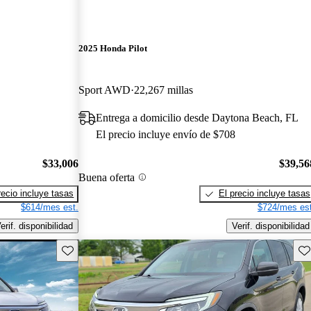
2025 Honda Pilot
Sport AWD
22,267 millas
Entrega a domicilio desde Daytona Beach, FL
El precio incluye envío de $708
$33,006
$39,56
Buena oferta
recio incluye tasas
El precio incluye tasas
$614/mes est.
$724/mes est
erif. disponibilidad
Verif. disponibilidad
Guarda este Aviso
Gu