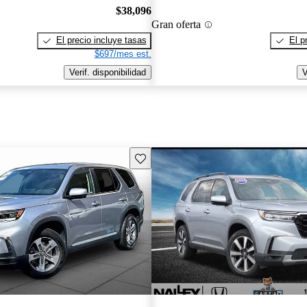
$38,096
Gran oferta
El precio incluye tasas
El p
$697/mes est.
Verif. disponibilidad
V
Guarda este Aviso