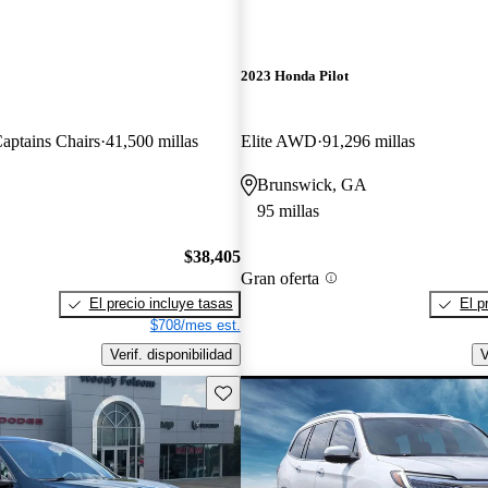
2023 Honda Pilot
ptains Chairs
41,500 millas
Elite AWD
91,296 millas
Brunswick, GA
95 millas
$38,405
Gran oferta
El precio incluye tasas
El p
$708/mes est.
Verif. disponibilidad
V
Guarda este Aviso