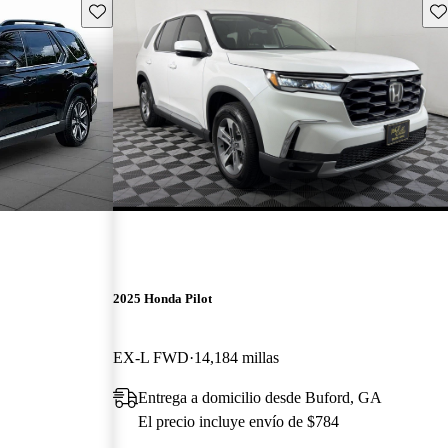
Guarda este Aviso
Gu
2025 Honda Pilot
EX-L FWD
14,184 millas
Entrega a domicilio desde Buford, GA
El precio incluye envío de $784