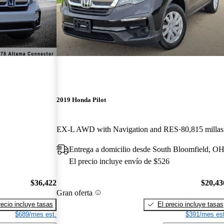
2019 Honda Pilot
EX-L AWD with Navigation and RES
80,815 millas
Entrega a domicilio desde South Bloomfield, O
El precio incluye envío de $526
$36,422
$20,43
Gran oferta
recio incluye tasas
El precio incluye tasas
$689/mes est.
$391/mes est