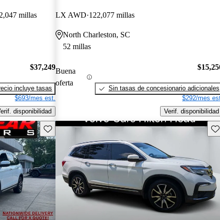
2,047 millas
LX AWD
122,077 millas
North Charleston, SC
52 millas
$37,249
$15,25
Buena
oferta
recio incluye tasas
Sin tasas de concesionario adicionales
$693/mes est.
$292/mes est
erif. disponibilidad
Verif. disponibilidad
Guarda este Aviso
Gu