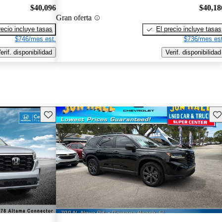
$40,096
$40,18
Gran oferta
recio incluye tasas
El precio incluye tasas
$746/mes est.
$736/mes est
erif. disponibilidad
Verif. disponibilidad
Guarda este Aviso
Gu