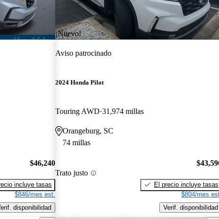
¡Nuevo!
Aviso patrocinado
2024 Honda Pilot
Touring AWD
31,974 millas
Orangeburg, SC
74 millas
$46,240
$43,59
Trato justo
recio incluye tasas
El precio incluye tasas
$846/mes est.
$804/mes est
erif. disponibilidad
Verif. disponibilidad