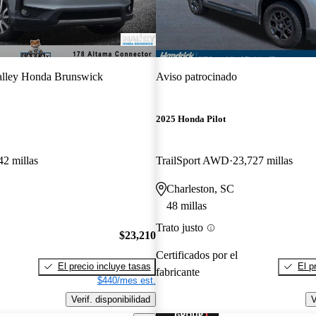
lley Honda Brunswick
Aviso patrocinado
2025 Honda Pilot
42 millas
TrailSport AWD
23,727 millas
Charleston, SC
48 millas
Trato justo
$23,210
Certificados por el
El precio incluye tasas
El p
fabricante
$440/mes est.
Verif. disponibilidad
V