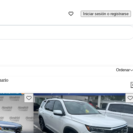
Iniciar sesión o registrarse
Ordenar
nario
Guarda este Aviso
Gu