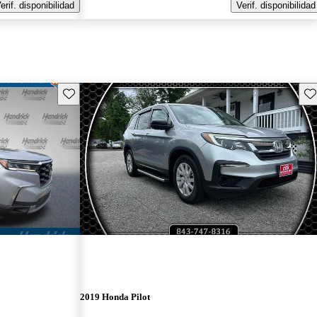
erif. disponibilidad
Verif. disponibilidad
Guarda este Aviso
Gu
2019 Honda Pilot