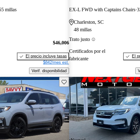
55 millas
EX-L FWD with Captains Chairs
3
Charleston, SC
48 millas
Trato justo
$46,006
Certificados por el
El precio incluye tasas
El p
fabricante
$842/mes est.
Verif. disponibilidad
V
Guarda este Aviso