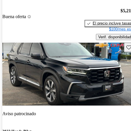
$5,2
Buena oferta
El precio incluye tasa
$100/mes es
Verif. disponibilidad
Gu
Aviso patrocinado