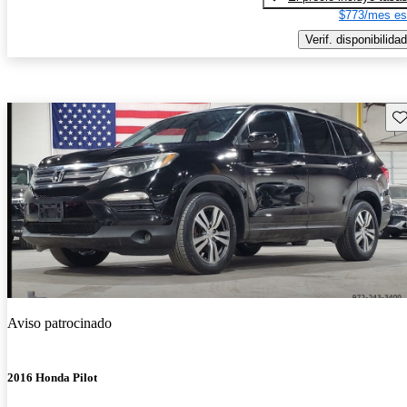
$773/mes es
Verif. disponibilidad
Gu
Aviso patrocinado
2016 Honda Pilot