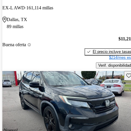
EX-L AWD
161,114 millas
Dallas, TX
89 millas
$11,2
Buena oferta
El precio incluye tasa
$214/mes es
Verif. disponibilidad
Gu
¡Nuevo!