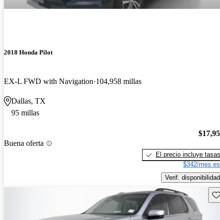
2018 Honda Pilot
EX-L FWD with Navigation
104,958 millas
Dallas, TX
95 millas
$17,9
Buena oferta
El precio incluye tasa
$342/mes es
Verif. disponibilidad
Gu