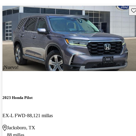
Gu
¡Nuevo!
2023 Honda Pilot
EX-L FWD
88,121 millas
Jacksboro, TX
88 millas