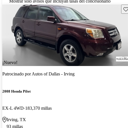
Mostrar solo avisos que incluyan tasas del concesionario
Gu
¡Nuevo!
Patrocinado por
Autos of Dallas - Irving
2008 Honda Pilot
EX-L 4WD
183,370 millas
Irving, TX
93 millas