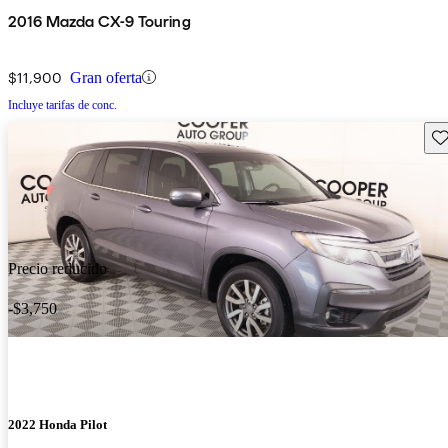
2016 Mazda CX-9 Touring
$11,900
Gran oferta
Incluye tarifas de conc.
Gu
Precio reducido
-$3,750
2022 Honda Pilot