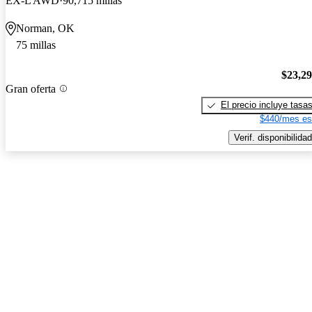
EX-L AWD
90,715 millas
Norman, OK
75 millas
$23,2
Gran oferta
El precio incluye tasa
$440/mes es
Verif. disponibilidad