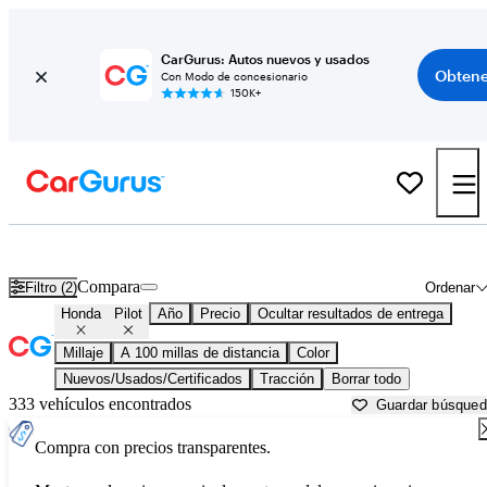
CarGurus: Autos nuevos y usados
Obtene
Con Modo de concesionario
150K+
Honda Pilot usados en venta cerca de
Ardmore, OK
Compara
Filtro (2)
Ordenar
Honda
Pilot
Año
Precio
Ocultar resultados de entrega
Millaje
A 100 millas de distancia
Color
Nuevos/Usados/Certificados
Tracción
Borrar todo
333 vehículos encontrados
Guardar búsque
Compra con precios transparentes.