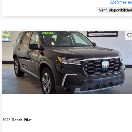
$247/mes es
Verif. disponibilidad
Gu
2023 Honda Pilot