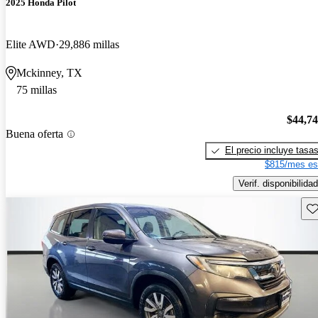
2025 Honda Pilot
Elite AWD
29,886 millas
Mckinney, TX
75 millas
$44,7
Buena oferta
El precio incluye tasa
$815/mes es
Verif. disponibilidad
Gu