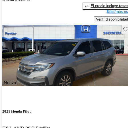
El precio incluye tasa
$353/mes es
Verif. disponibilidad
Gu
¡Nuevo!
2021 Honda Pilot