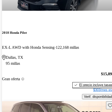
2018 Honda Pilot
EX-L AWD with Honda Sensing
122,168 millas
Dallas, TX
95 millas
$15,8
Gran oferta
El precio incluye tasa
$303/mes es
Verif. disponibilidad
Gu