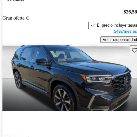
$26,5
Gran oferta
El precio incluye tasa
$492/mes es
Verif. disponibilidad
Gu