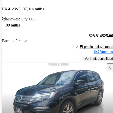
EX-L AWD
97,014 millas
Midwest City, OK
88 millas
$28,814
$25,0
Buena oferta
El precio incluye tasa
$472/mes es
Verif. disponibilidad
Gu