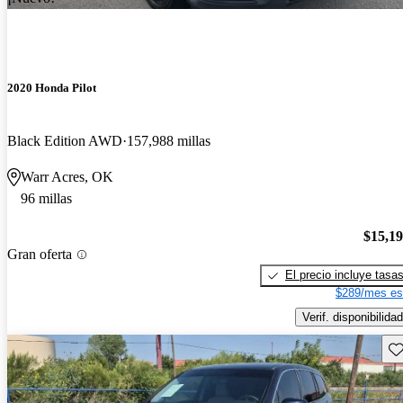
2020 Honda Pilot
Black Edition AWD
157,988 millas
Warr Acres, OK
96 millas
$15,1
Gran oferta
El precio incluye tasa
$289/mes es
Verif. disponibilidad
Gu