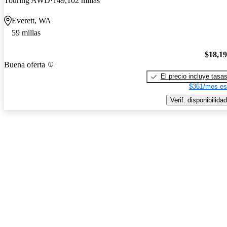
Touring AWD
149,102 millas
Everett, WA
59 millas
$18,1
Buena oferta
El precio incluye tasa
$361/mes es
Verif. disponibilidad