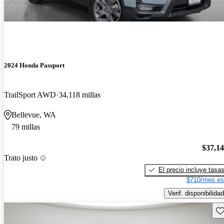
2024 Honda Passport
TrailSport AWD
34,118 millas
Bellevue, WA
79 millas
$37,1
Trato justo
El precio incluye tasa
$710/mes es
Verif. disponibilidad
Gu