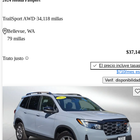
2024 Honda Passport
TrailSport AWD
34,118 millas
Bellevue, WA
79 millas
$37,1
Trato justo
El precio incluye tasa
$710/mes es
Verif. disponibilidad
Gu