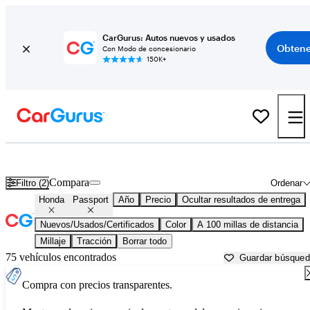
CarGurus: Autos nuevos y usados
Obtene
Con Modo de concesionario
150K+
Honda Passport usados en venta cerca de
Bellingham, WA
Compara
Filtro (2)
Ordenar
Honda
Passport
Año
Precio
Ocultar resultados de entrega
Nuevos/Usados/Certificados
Color
A 100 millas de distancia
Millaje
Tracción
Borrar todo
75 vehículos encontrados
Guardar búsque
Compra con precios transparentes.