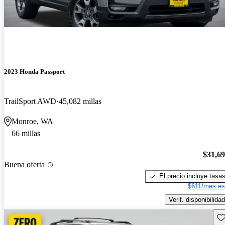
2023 Honda Passport
TrailSport AWD
45,082 millas
Monroe, WA
66 millas
$31,6
Buena oferta
El precio incluye tasa
$611/mes es
Verif. disponibilidad
Gu