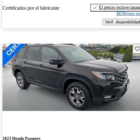
El precio incluye tasa
Certificados por el fabricante
$678/mes es
Verif. disponibilidad
Gu
2023 Honda Passport