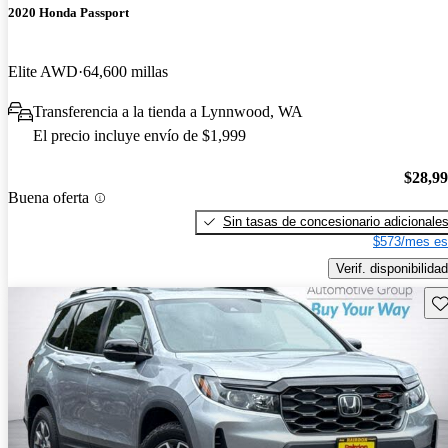
2020 Honda Passport
Elite AWD
64,600 millas
Transferencia a la tienda a Lynnwood, WA
El precio incluye envío de $1,999
$28,9
Buena oferta
Sin tasas de concesionario adicionale
$573/mes es
Verif. disponibilidad
Gu