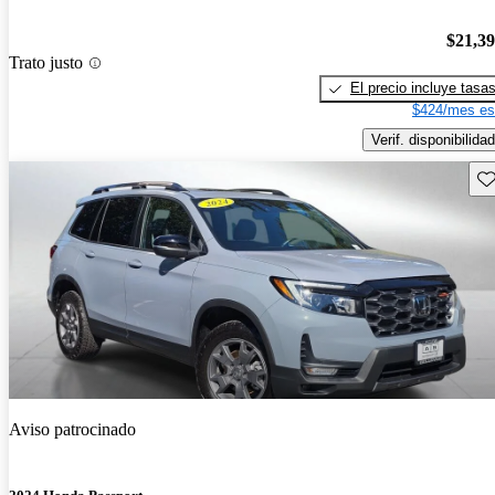
$21,3
Trato justo
El precio incluye tasa
$424/mes es
Verif. disponibilidad
Gu
Aviso patrocinado