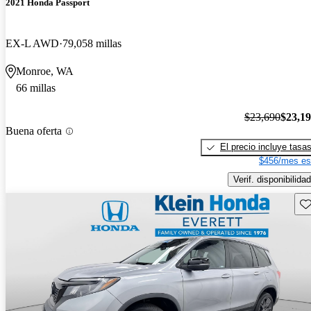
2021 Honda Passport
EX-L AWD
79,058 millas
Monroe, WA
66 millas
$23,690
$23,1
Buena oferta
El precio incluye tasa
$456/mes es
Verif. disponibilidad
Gu