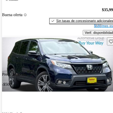
$35,9
Buena oferta
Sin tasas de concesionario adicionale
$688/mes es
Verif. disponibilidad
Gu
Precio reducido
-$500