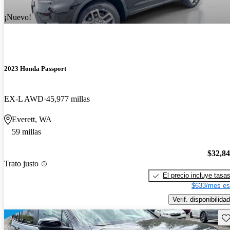
¡Nuevo!
2023 Honda Passport
EX-L AWD
45,977 millas
Everett, WA
59 millas
$32,8
Trato justo
El precio incluye tasa
$633/mes es
Verif. disponibilidad
Gu