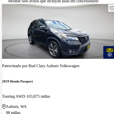
Mostrar solo avisos que incluyan tasas del concesionario
Gu
Patrocinado por
Bud Clary Auburn Volkswagen
2019 Honda Passport
Touring AWD
103,875 millas
Auburn, WA
98 millas