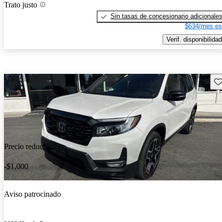
Trato justo
Sin tasas de concesionario adicionale
$634/mes es
Verif. disponibilidad
Gu
Precio reducido
-$1,000
Aviso patrocinado