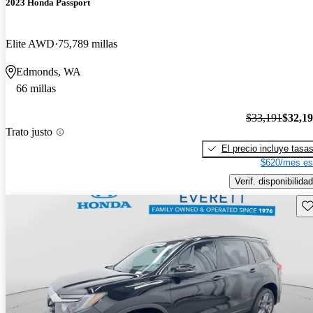
2023 Honda Passport
Elite AWD
75,789 millas
Edmonds, WA
66 millas
$33,191
$32,1
Trato justo
El precio incluye tasa
$620/mes es
Verif. disponibilidad
Gu