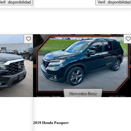
erif. disponibilidad
Verif. disponibilidad
Guarda este Aviso
Gu
¡Nuevo!
2019 Honda Passport