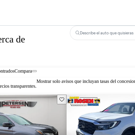
Describe el auto que quisieras
erca de
ontrados
Compara
Mostrar solo avisos que incluyan tasas del concesio
cios transparentes.
Guarda este Aviso