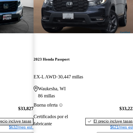
2023 Honda Passport
EX-L AWD
30,447 millas
Waukesha, WI
86 millas
Buena oferta
$33,827
$33,22
Certificados por el
recio incluye tasas
El precio incluye tasas
fabricante
$632/mes est.
$621/mes est