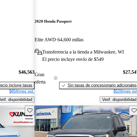
2020 Honda Passport
Elite AWD
64,600 millas
Transferencia a la tienda a Milwaukee, WI
El precio incluye envío de $549
$46,563
$27,54
Gran
oferta
recio incluye tasas
Sin tasas de concesionario adicionales
$854/mes est.
$529/mes est
erif. disponibilidad
Verif. disponibilidad
Guarda este Aviso
Gu