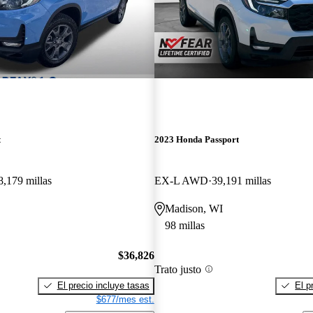
t
2023 Honda Passport
8,179 millas
EX-L AWD
39,191 millas
Madison, WI
98 millas
$36,826
Trato justo
El precio incluye tasas
El p
$677/mes est.