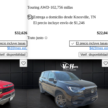
Touring AWD
102,756 millas
Entrega a domicilio desde Knoxville, TN
El precio incluye envío de $1,246
$32,626
$22,04
Trato justo
recio incluye tasas
El precio incluye tasas
$610/mes est.
$423/mes est
erif. disponibilidad
Verif. disponibilidad
Guarda este Aviso
Gu