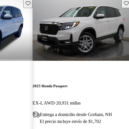
Guarda este Aviso
Gu
2025 Honda Passport
EX-L AWD
20,931 millas
Entrega a domicilio desde Gorham, NH
El precio incluye envío de $1,702