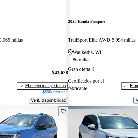
t
2026 Honda Passport
9,065 millas
TrailSport Elite AWD
5,094 millas
Waukesha, WI
86 millas
Gran oferta
$43,628
Certificados por el
El precio incluye tasas
El p
fabricante
$800/mes est.
Verif. disponibilidad
V
Guarda este Aviso