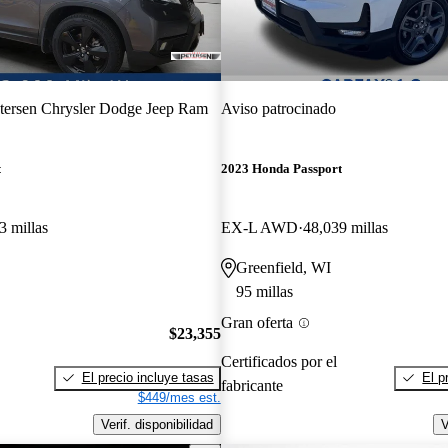
tersen Chrysler Dodge Jeep Ram
Aviso patrocinado
t
2023 Honda Passport
3 millas
EX-L AWD
48,039 millas
Greenfield, WI
95 millas
Gran oferta
$23,355
Certificados por el
El precio incluye tasas
El p
fabricante
$449/mes est.
Verif. disponibilidad
V