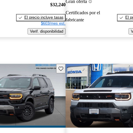
Gran oferta
$32,240
Certificados por el
El precio incluye tasas
El p
fabricante
$603/mes est.
Verif. disponibilidad
V
Guarda este Aviso