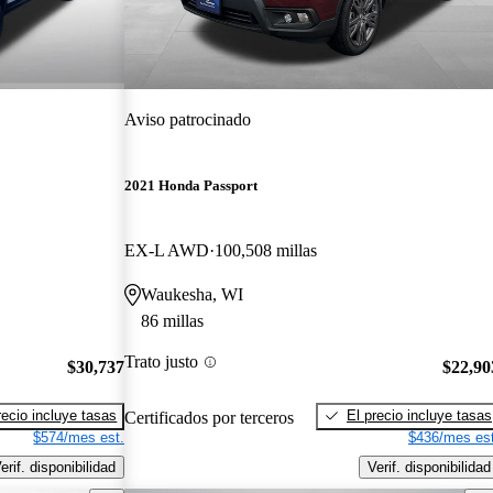
Aviso patrocinado
2021 Honda Passport
EX-L AWD
100,508 millas
Waukesha, WI
86 millas
Trato justo
$30,737
$22,90
recio incluye tasas
El precio incluye tasas
Certificados por terceros
$574/mes est.
$436/mes est
erif. disponibilidad
Verif. disponibilidad