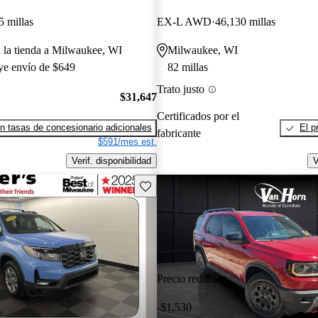
5 millas
EX-L AWD
46,130 millas
a la tienda a Milwaukee, WI
Milwaukee, WI
uye envío de $649
82 millas
Trato justo
$31,647
Certificados por el
n tasas de concesionario adicionales
El p
fabricante
$591/mes est.
Verif. disponibilidad
V
Guarda este Aviso
Precio reducido
-$1,530