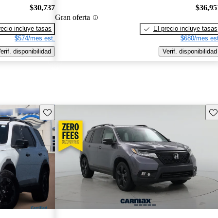
$30,737
$36,95
Gran oferta
recio incluye tasas
El precio incluye tasas
$574/mes est.
$680/mes est
erif. disponibilidad
Verif. disponibilidad
Guarda este Aviso
Gu