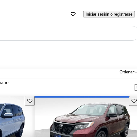
Iniciar sesión o registrarse
Ordenar
nario
Guarda este Aviso
Gu