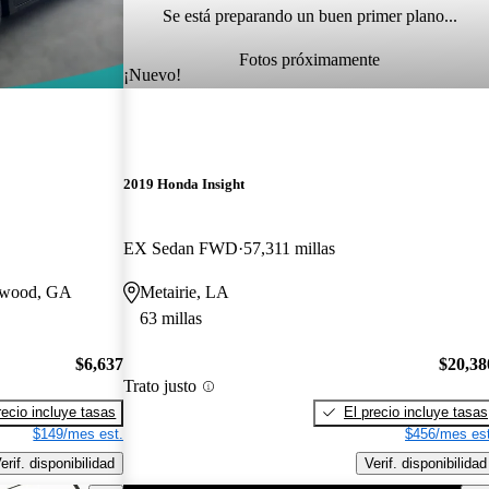
Se está preparando un buen primer plano...
Fotos próximamente
¡Nuevo!
2019 Honda Insight
EX Sedan FWD
57,311 millas
enwood, GA
Metairie, LA
63 millas
$6,637
$20,38
Trato justo
recio incluye tasas
El precio incluye tasas
$149/mes est.
$456/mes est
erif. disponibilidad
Verif. disponibilidad