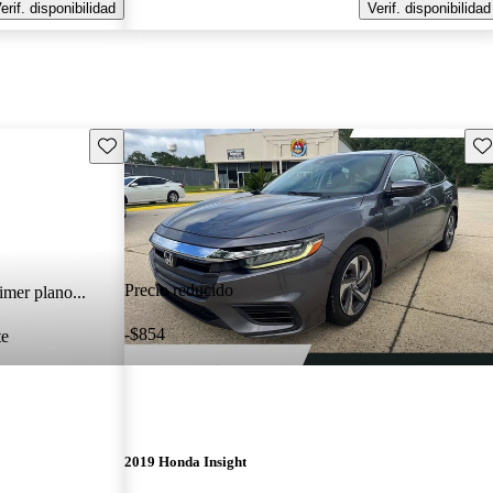
erif. disponibilidad
Verif. disponibilidad
Guarda este Aviso
Gu
Precio reducido
imer plano...
-$854
te
2019 Honda Insight