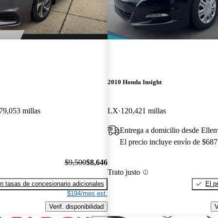
2010 Honda Insight
79,053 millas
LX
120,421 millas
Entrega a domicilio desde Ell
El precio incluye envío de $687
$9,500
$8,646
Trato justo
n tasas de concesionario adicionales
El p
$194/mes est.
Verif. disponibilidad
V