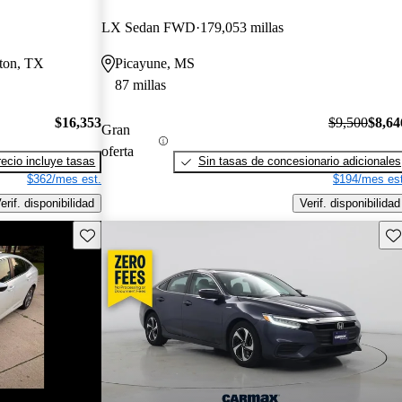
LX Sedan FWD
179,053 millas
ston, TX
Picayune, MS
87 millas
$16,353
$9,500
$8,64
Gran
oferta
recio incluye tasas
Sin tasas de concesionario adicionales
$362/mes est.
$194/mes est
erif. disponibilidad
Verif. disponibilidad
Guarda este Aviso
Gu