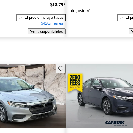
$18,792
Trato justo
El precio incluye tasas
El p
$420/mes est.
Verif. disponibilidad
V
Guarda este Aviso