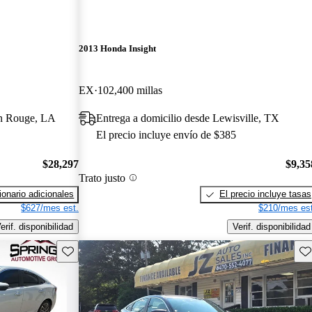
2013 Honda Insight
EX
102,400 millas
ton Rouge, LA
Entrega a domicilio desde Lewisville, TX
El precio incluye envío de $385
$28,297
$9,35
Trato justo
onario adicionales
El precio incluye tasas
$627/mes est.
$210/mes est
erif. disponibilidad
Verif. disponibilidad
Guarda este Aviso
Gu