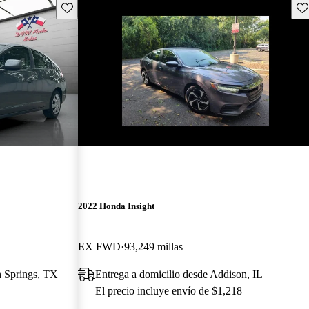
Guarda este Aviso
Gu
¡Nuevo!
2022 Honda Insight
EX FWD
93,249 millas
h Springs, TX
Entrega a domicilio desde Addison, IL
El precio incluye envío de $1,218