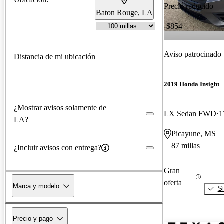
Precio reducido
Baton Rouge, LA
-$854
Aviso patrocinado
Distancia de mi ubicación
2019 Honda Insight
¿Mostrar avisos solamente de
LX Sedan FWD
1
LA?
Picayune, MS
87 millas
¿Incluir avisos con entrega?
Gran
oferta
Marca y modelo
Si
Precio y pago