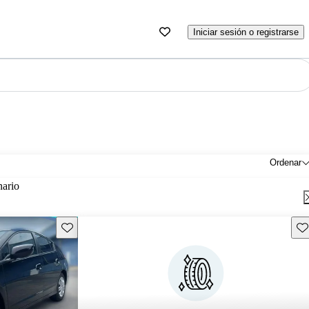
Iniciar sesión o registrarse
Ordenar
nario
Guarda este Aviso
Gu