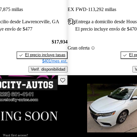
7,875 millas
EX FWD
113,292 millas
cilio desde Lawrenceville, GA
Entrega a domicilio desde Hou
uye envío de $477
El precio incluye envío de $470
$17,934
Gran oferta
El precio incluye tasas
El p
$401/mes est.
Verif. disponibilidad
V
Guarda este Aviso