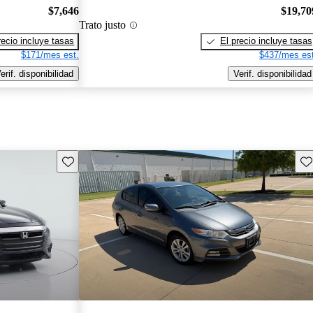
$7,646
$19,70
Trato justo
recio incluye tasas
El precio incluye tasas
$171/mes est.
$437/mes est
erif. disponibilidad
Verif. disponibilidad
Guarda este Aviso
Gu