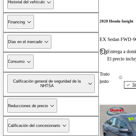
Historial del vehículo
2020 Honda Insight
Financing
EX Sedan FWD
9
Días en el mercado
Entrega a domi
El precio incl
Consumo
Trato
justo
Calificación general de seguridad de la
Si
NHTSA
Reducciones de precio
Calificación del concesionario