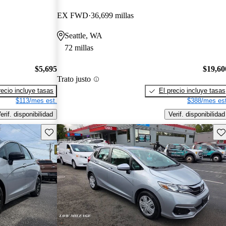
EX FWD
36,699 millas
Seattle, WA
72 millas
$5,695
$19,60
Trato justo
recio incluye tasas
El precio incluye tasas
$113/mes est.
$388/mes est
erif. disponibilidad
Verif. disponibilidad
Guarda este Aviso
Gu