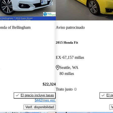
nda of Bellingham
Aviso patrocinado
2015 Honda Fit
EX
67,157 millas
A
Seattle, WA
80 millas
$22,324
Trato justo
El precio incluye tasas
El p
$442/mes est.
Verif. disponibilidad
V