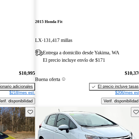
2015 Honda Fit
LX
131,417 millas
Entrega a domicilio desde Yakima, WA
El precio incluye envío de $171
$10,995
$10,37
Buena oferta
onario adicionales
El precio incluye tasas
$218/mes est.
$206/mes est
erif. disponibilidad
Verif. disponibilidad
Guarda este Aviso
Gu