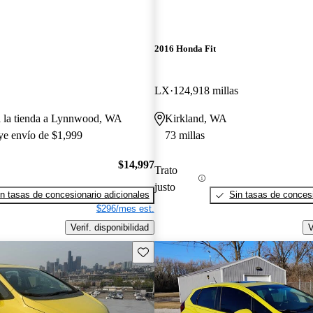
2016 Honda Fit
LX
124,918 millas
a la tienda a Lynnwood, WA
Kirkland, WA
uye envío de $1,999
73 millas
$14,997
Trato
justo
n tasas de concesionario adicionales
Sin tasas de concesi
$296/mes est.
Verif. disponibilidad
V
Guarda este Aviso