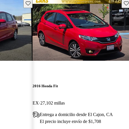
Guarda este Aviso
Gu
2016 Honda Fit
EX
27,102 millas
Entrega a domicilio desde El Cajon, CA
El precio incluye envío de $1,708