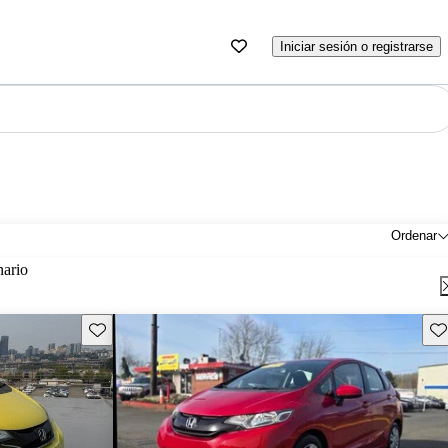
Iniciar sesión o registrarse
Ordenar
nario
Guarda este Aviso
Gu