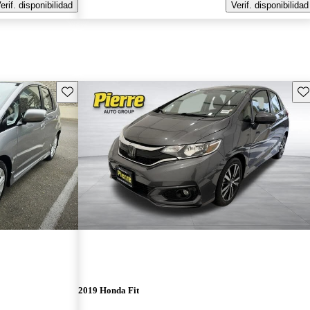
erif. disponibilidad
Verif. disponibilidad
Guarda este Aviso
Gu
2019 Honda Fit