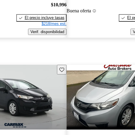
$10,996
Buena oferta
El precio incluye tasas
El p
$218/mes est.
Verif. disponibilidad
V
Guarda este Aviso