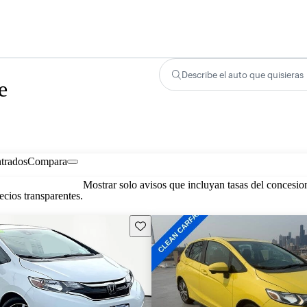
Describe el auto que quisieras
e
trados
Compara
Mostrar solo avisos que incluyan tasas del concesio
cios transparentes.
Guarda este Aviso