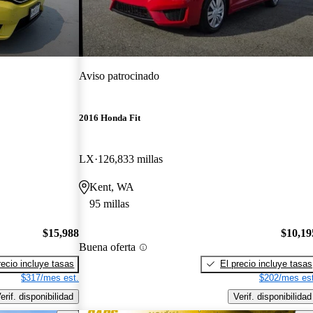
Aviso patrocinado
2016 Honda Fit
LX
126,833 millas
Kent, WA
95 millas
$15,988
$10,19
Buena oferta
recio incluye tasas
El precio incluye tasas
$317/mes est.
$202/mes est
erif. disponibilidad
Verif. disponibilidad