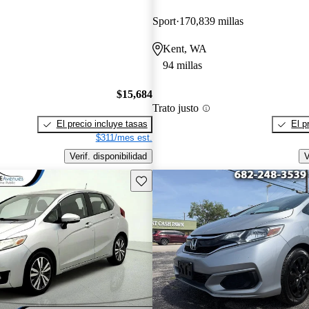
Sport
170,839 millas
Kent, WA
94 millas
$15,684
Trato justo
El precio incluye tasas
El p
$311/mes est.
Verif. disponibilidad
V
Guarda este Aviso