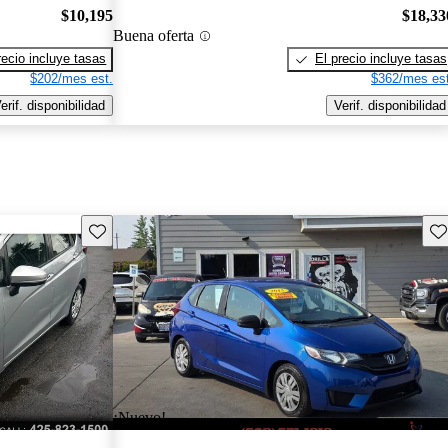
$10,195
$18,33
Buena oferta
recio incluye tasas
El precio incluye tasas
$202/mes est.
$362/mes est
erif. disponibilidad
Verif. disponibilidad
Guarda este Aviso
Gu
¡Nuevo!