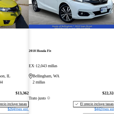
2018 Honda Fit
EX
12,043 millas
son, IL
Bellingham, WA
84
2 millas
$13,362
$22,32
Trato justo
recio incluye tasas
El precio incluye tasas
$264/mes est.
$442/mes est