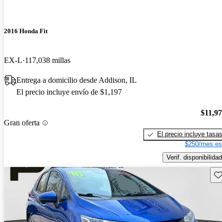
2016 Honda Fit
EX-L
117,038 millas
Entrega a domicilio desde Addison, IL
El precio incluye envío de $1,197
$11,9
Gran oferta
El precio incluye tasa
$250/mes es
Verif. disponibilidad
Gu