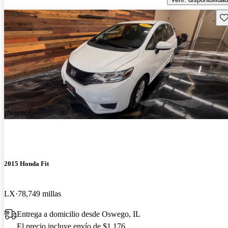
Gu
¡Nuevo!
2015 Honda Fit
LX
78,749 millas
Entrega a domicilio desde Oswego, IL
El precio incluye envío de $1,176