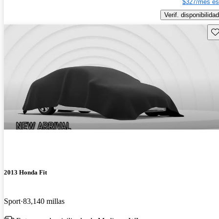
$327/mes es
Verif. disponibilidad
Gu
2013 Honda Fit
Sport
83,140 millas