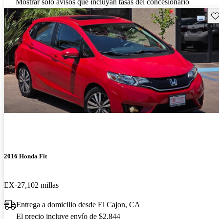
Mostrar solo avisos que incluyan tasas del concesionario
Gu
2016 Honda Fit
EX
27,102 millas
Entrega a domicilio desde El Cajon, CA
El precio incluye envío de $2,844