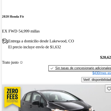
2020 Honda Fit
EX FWD
54,999 millas
Entrega a domicilio desde Lakewood, CO
El precio incluye envío de $1,632
$20,6
Trato justo
Sin tasas de concesionario adicionale
$430/mes es
Verif. disponibilidad
Gu