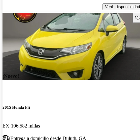
Verif. disponibilidad
Gu
¡Nuevo!
2015 Honda Fit
EX
106,582 millas
Entrega a domicilio desde Duluth, GA