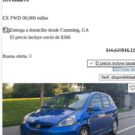
2019 Honda Fit
EX FWD
90,000 millas
Entrega a domicilio desde Cumming, GA
El precio incluye envío de $366
$16,629
$16,1
Buena oferta
El precio incluye tasa
$337/mes es
Verif. disponibilidad
Gu