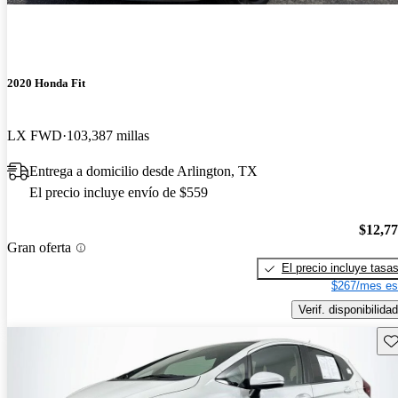
2020 Honda Fit
LX FWD
103,387 millas
Entrega a domicilio desde Arlington, TX
El precio incluye envío de $559
$12,7
Gran oferta
El precio incluye tasa
$267/mes es
Verif. disponibilidad
Gu