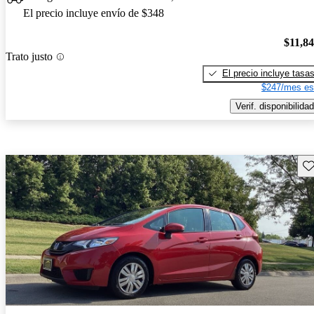
El precio incluye envío de $348
$11,8
Trato justo
El precio incluye tasa
$247/mes es
Verif. disponibilidad
Gu