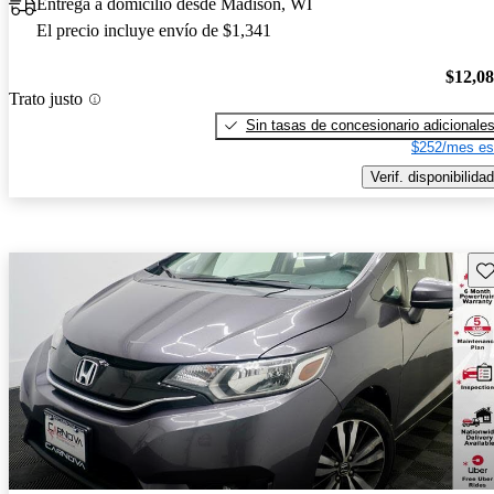
Entrega a domicilio desde Madison, WI
El precio incluye envío de $1,341
$12,0
Trato justo
Sin tasas de concesionario adicionale
$252/mes es
Verif. disponibilidad
Gu