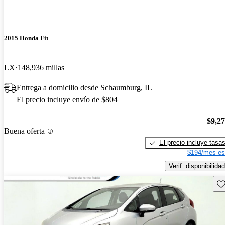
2015 Honda Fit
LX
148,936 millas
Entrega a domicilio desde Schaumburg, IL
El precio incluye envío de $804
$9,2
Buena oferta
El precio incluye tasa
$194/mes es
Verif. disponibilidad
Gu