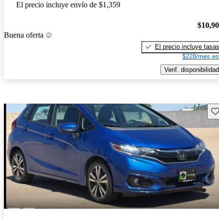
El precio incluye envío de $1,359
$10,9
Buena oferta
El precio incluye tasa
$228/mes es
Verif. disponibilidad
Gu