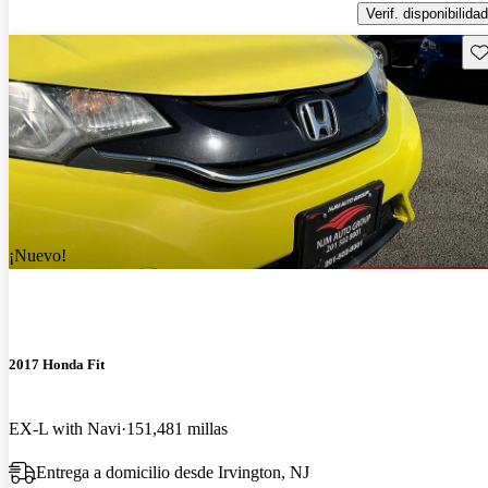
Verif. disponibilidad
Gu
¡Nuevo!
2017 Honda Fit
EX-L with Navi
151,481 millas
Entrega a domicilio desde Irvington, NJ