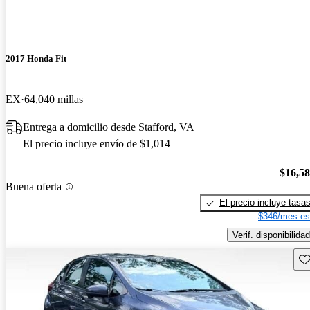
2017 Honda Fit
EX
64,040 millas
Entrega a domicilio desde Stafford, VA
El precio incluye envío de $1,014
$16,5
Buena oferta
El precio incluye tasa
$346/mes es
Verif. disponibilidad
Gu