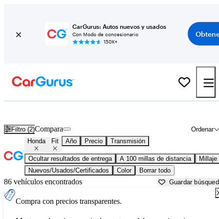
CarGurus: Autos nuevos y usados
Obtene
Con Modo de concesionario
150K+
Honda Fit usados en venta cerca de
Bainbridge, GA
Compara
Filtro (2)
Ordenar
Honda
Fit
Año
Precio
Transmisión
Ocultar resultados de entrega
A 100 millas de distancia
Millaje
Nuevos/Usados/Certificados
Color
Borrar todo
86 vehículos encontrados
Guardar búsque
Compra con precios transparentes.