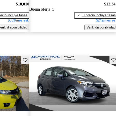
$18,010
$12,34
Buena oferta
recio incluye tasas
El precio incluye tasas
$353/mes est.
$242/mes est
erif. disponibilidad
Verif. disponibilidad
Guarda este Aviso
Gu