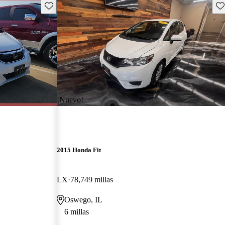
Guarda este Aviso
Gu
¡Nuevo!
2015 Honda Fit
LX
78,749 millas
Oswego, IL
6 millas