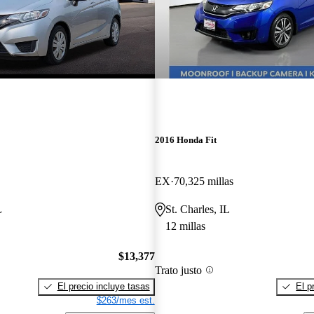
2016 Honda Fit
EX
70,325 millas
L
St. Charles, IL
12 millas
$13,377
Trato justo
El precio incluye tasas
El p
$263/mes est.