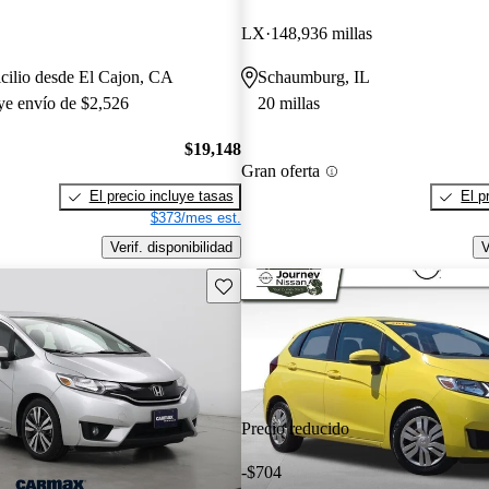
LX
148,936 millas
cilio desde El Cajon, CA
Schaumburg, IL
uye envío de $2,526
20 millas
$19,148
Gran oferta
El precio incluye tasas
El p
$373/mes est.
Verif. disponibilidad
V
Guarda este Aviso
Precio reducido
-$704