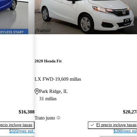
¡Nuevo!
2020 Honda Fit
LX FWD
19,609 millas
Park Ridge, IL
31 millas
$16,308
$20,27
Trato justo
recio incluye tasas
El precio incluye tasas
$320/mes est.
$398/mes est