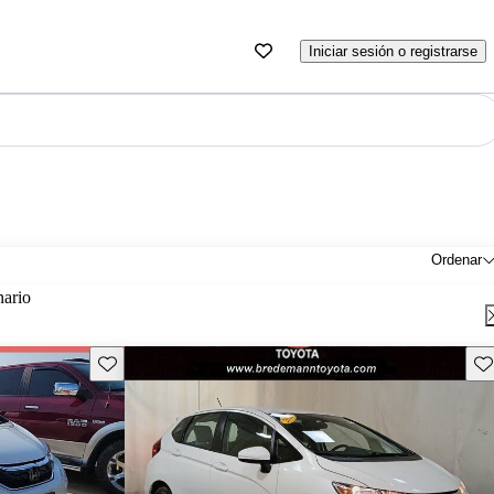
Iniciar sesión o registrarse
Ordenar
nario
Guarda este Aviso
Gu