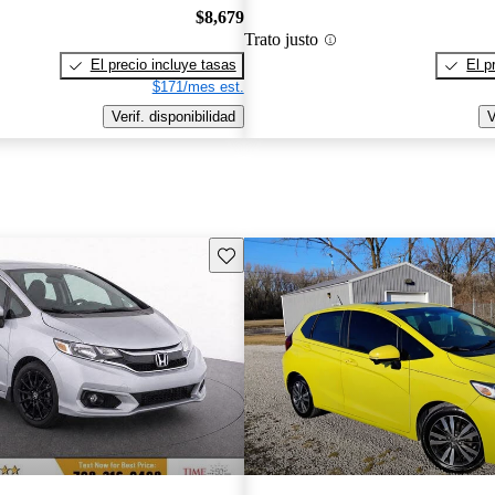
$8,679
Trato justo
El precio incluye tasas
El p
$171/mes est.
Verif. disponibilidad
V
Guarda este Aviso