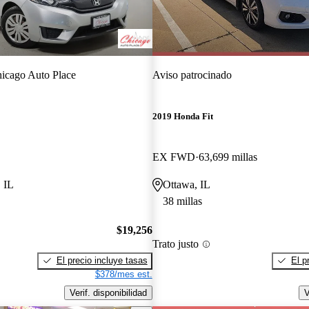
icago Auto Place
Aviso patrocinado
2019 Honda Fit
EX FWD
63,699 millas
 IL
Ottawa, IL
38 millas
$19,256
Trato justo
El precio incluye tasas
El p
$378/mes est.
Verif. disponibilidad
V