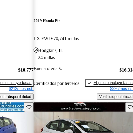
2019 Honda Fit
LX FWD
70,741 millas
Hodgkins, IL
24 millas
Buena oferta
$10,777
$16,31
recio incluye tasas
El precio incluye tasas
Certificados por terceros
$212/mes est.
$320/mes est
erif. disponibilidad
Verif. disponibilidad
Guarda este Aviso
Gu