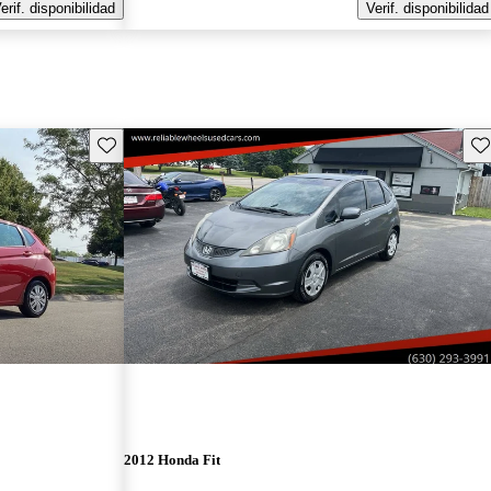
erif. disponibilidad
Verif. disponibilidad
Guarda este Aviso
Gu
2012 Honda Fit