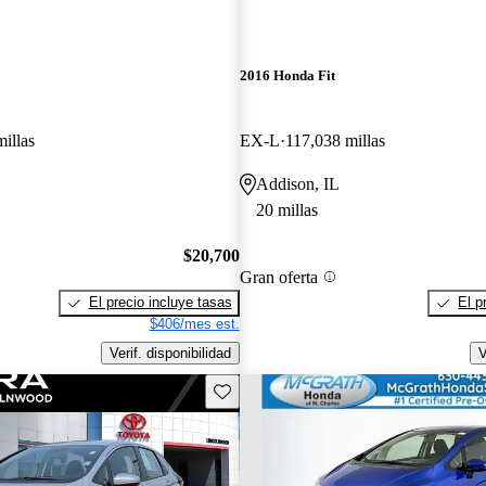
2016 Honda Fit
illas
EX-L
117,038 millas
Addison, IL
20 millas
$20,700
Gran oferta
El precio incluye tasas
El p
$406/mes est.
Verif. disponibilidad
V
Guarda este Aviso