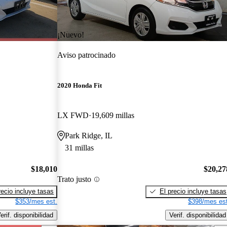
¡Nuevo!
Aviso patrocinado
2020 Honda Fit
LX FWD
19,609 millas
Park Ridge, IL
31 millas
$18,010
$20,27
Trato justo
recio incluye tasas
El precio incluye tasas
$353/mes est.
$398/mes est
erif. disponibilidad
Verif. disponibilidad