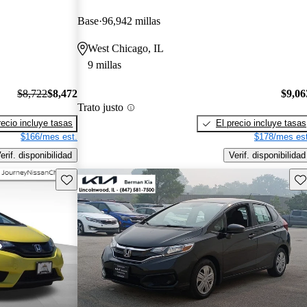
Base
96,942 millas
West Chicago, IL
9 millas
$8,722
$8,472
$9,06
Trato justo
recio incluye tasas
El precio incluye tasas
$166/mes est.
$178/mes est
erif. disponibilidad
Verif. disponibilidad
Guarda este Aviso
Gu