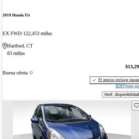
2019 Honda Fit
EX FWD
122,453 millas
Hartford, CT
83 millas
$13,2
Buena oferta
El precio incluye tasa
$287/mes es
Verif. disponibilidad
Gu