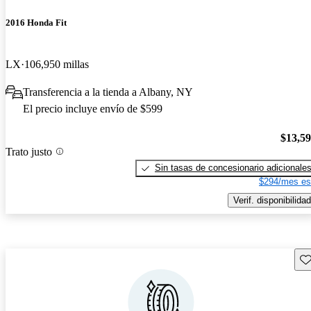
2016 Honda Fit
LX
106,950 millas
Transferencia a la tienda a Albany, NY
El precio incluye envío de $599
$13,5
Trato justo
Sin tasas de concesionario adicionale
$294/mes es
Verif. disponibilidad
Gu