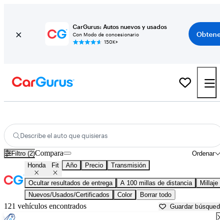
CarGurus: Autos nuevos y usados
Obtene
Con Modo de concesionario
150K+
Honda Fit usados en venta cerca de
Albany, NY
Describe el auto que quisieras
Compara
Filtro (2)
Ordenar
Honda
Fit
Año
Precio
Transmisión
Ocultar resultados de entrega
A 100 millas de distancia
Millaje
Nuevos/Usados/Certificados
Color
Borrar todo
121 vehículos encontrados
Guardar búsque