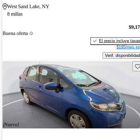
West Sand Lake, NY
8 millas
$9,1
Buena oferta
El precio incluye tasa
$195/mes es
Verif. disponibilidad
Gu
¡Nuevo!