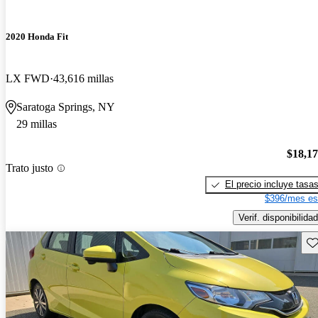
2020 Honda Fit
LX FWD
43,616 millas
Saratoga Springs, NY
29 millas
$18,1
Trato justo
El precio incluye tasa
$396/mes es
Verif. disponibilidad
Gu