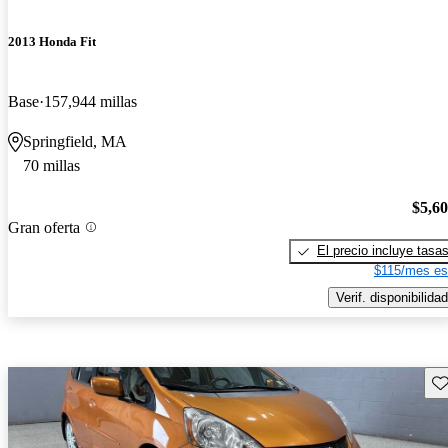
2013 Honda Fit
Base
157,944 millas
Springfield, MA
70 millas
$5,6
Gran oferta
El precio incluye tasa
$115/mes es
Verif. disponibilidad
Gu