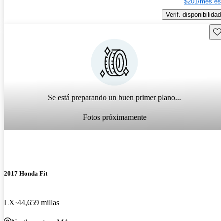
$201/mes es
Verif. disponibilidad
Gu
Se está preparando un buen primer plano...
Fotos próximamente
2017 Honda Fit
LX
44,659 millas