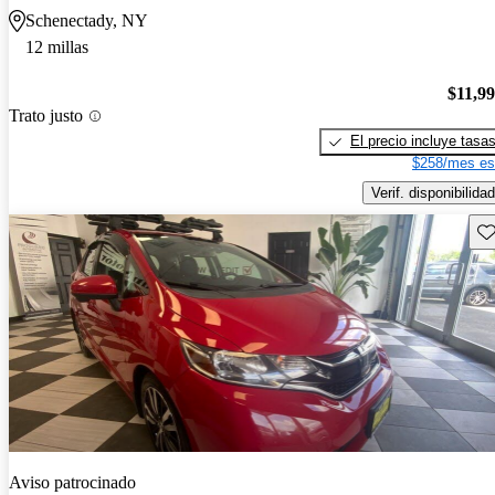
Schenectady, NY
12 millas
$11,9
Trato justo
El precio incluye tasa
$258/mes es
Verif. disponibilidad
Gu
Aviso patrocinado