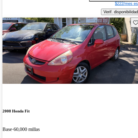
$222/mes es
Verif. disponibilidad
Gu
2008 Honda Fit
Base
60,000 millas