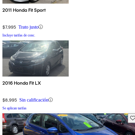
2011 Honda Fit Sport
$7,995
Trato justo
Incluye tarifas de conc.
2016 Honda Fit LX
$8,995
Sin calificación
Se aplican tarifas
Gu