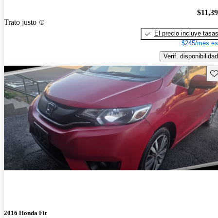
$11,3
Trato justo
El precio incluye tasa
$245/mes es
Verif. disponibilidad
Gu
2016 Honda Fit