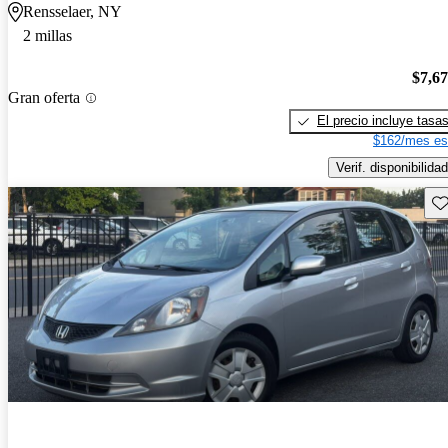
Rensselaer, NY
2 millas
$7,6
Gran oferta
El precio incluye tasa
$162/mes es
Verif. disponibilidad
Gu