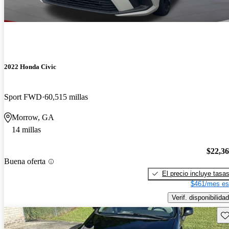
2022 Honda Civic
Sport FWD
60,515 millas
Morrow, GA
14 millas
$22,3
Buena oferta
El precio incluye tasa
$461/mes es
Verif. disponibilidad
Gu