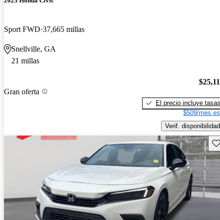
2023 Honda Civic
Sport FWD
37,665 millas
Snellville, GA
21 millas
$25,1
Gran oferta
El precio incluye tasa
$509/mes es
Verif. disponibilidad
Gu