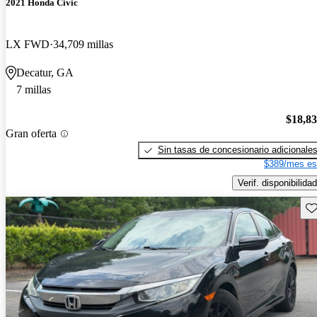
2021 Honda Civic
LX FWD
34,709 millas
Decatur, GA
7 millas
$18,8
Gran oferta
Sin tasas de concesionario adicionale
$389/mes es
Verif. disponibilidad
Gu