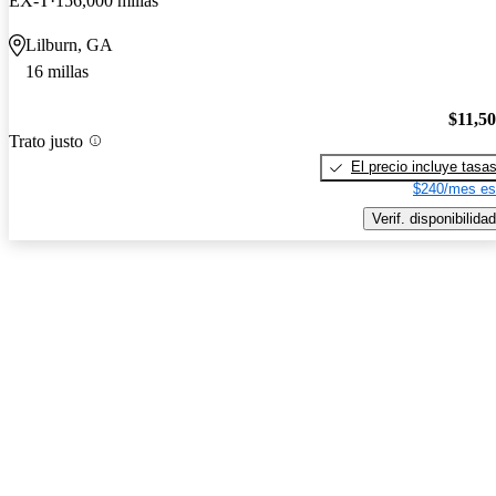
EX-T
156,000 millas
Lilburn, GA
16 millas
$11,5
Trato justo
El precio incluye tasa
$240/mes es
Verif. disponibilidad