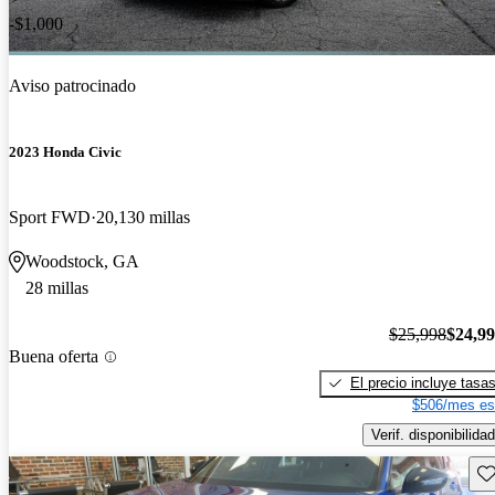
-$1,000
Aviso patrocinado
2023 Honda Civic
Sport FWD
20,130 millas
Woodstock, GA
28 millas
$25,998
$24,9
Buena oferta
El precio incluye tasa
$506/mes es
Verif. disponibilidad
Gu