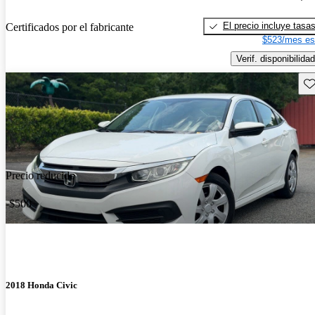
El precio incluye tasa
Certificados por el fabricante
$523/mes es
Verif. disponibilidad
Gu
Precio reducido
-$500
2018 Honda Civic