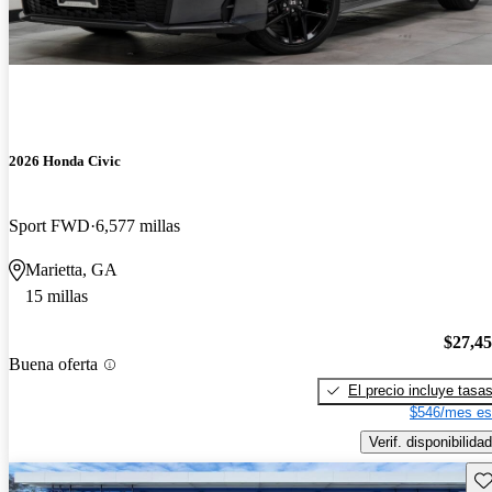
2026 Honda Civic
Sport FWD
6,577 millas
Marietta, GA
15 millas
$27,4
Buena oferta
El precio incluye tasa
$546/mes es
Verif. disponibilidad
Gu