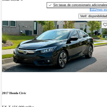
Sin tasas de concesionario adicionale
$111/mes es
Verif. disponibilidad
Gu
¡Nuevo!
2017 Honda Civic