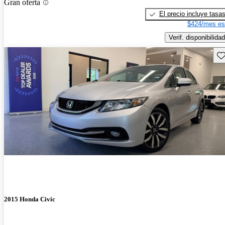
Gran oferta
El precio incluye tasa
$424/mes es
Verif. disponibilidad
Gu
2015 Honda Civic