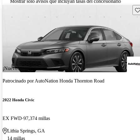
Mostrar solo avisos que incluyan tasas del concesionario
Gu
¡Nuevo!
Patrocinado por
AutoNation Honda Thornton Road
2022 Honda Civic
EX FWD
97,374 millas
Lithia Springs, GA
14 millas