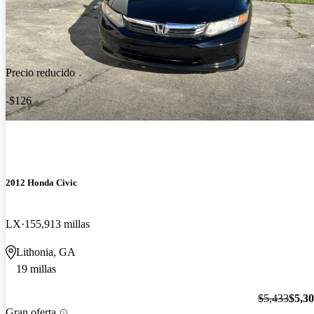
Precio reducido
-$126
2012 Honda Civic
LX
155,913 millas
Lithonia, GA
19 millas
$5,433
$5,3
Gran oferta