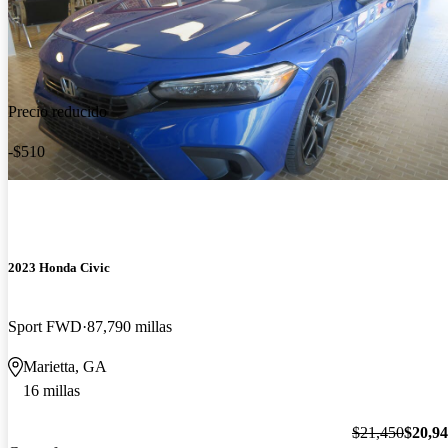
Precio reducido
-$510
2023 Honda Civic
Sport FWD
87,790 millas
Marietta, GA
16 millas
$21,450
$20,9