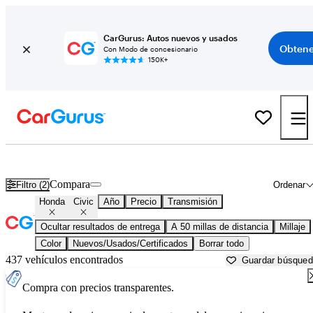
CarGurus: Autos nuevos y usados
Obtene
Con Modo de concesionario
150K+
Honda Civic usados en venta cerca de Georgia
Compara
Filtro (2)
Ordenar
Honda
Civic
Año
Precio
Transmisión
Ocultar resultados de entrega
A 50 millas de distancia
Millaje
Color
Nuevos/Usados/Certificados
Borrar todo
437 vehículos encontrados
Guardar búsque
Compra con precios transparentes.