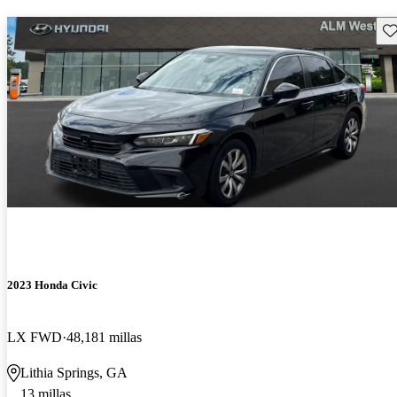
Gu
2023 Honda Civic
LX FWD
48,181 millas
Lithia Springs, GA
13 millas