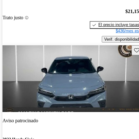
$21,1
Trato justo
El precio incluye tasa
$436/mes es
Verif. disponibilidad
Gu
Aviso patrocinado