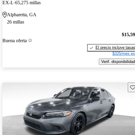
EX-L
65,275 millas
Alpharetta, GA
26 millas
$15,5
Buena oferta
El precio incluye tasa
$325/mes es
Verif. disponibilidad
Gu