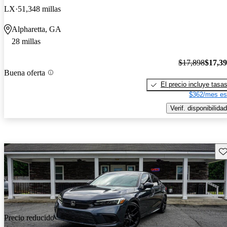
LX
51,348 millas
Alpharetta, GA
28 millas
$17,898
$17,3
Buena oferta
El precio incluye tasa
$362/mes es
Verif. disponibilidad
Gu
Precio reducido