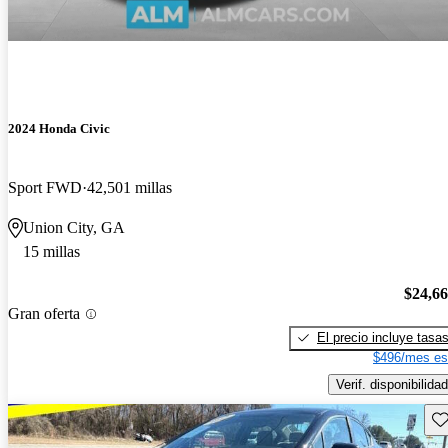
2024 Honda Civic
Sport FWD
42,501 millas
Union City, GA
15 millas
$24,6
Gran oferta
El precio incluye tasa
$496/mes es
Verif. disponibilidad
Gu