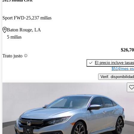
2025 Honda Civic
Sport FWD
25,237 millas
Baton Rouge, LA
5 millas
$26,7
Trato justo
El precio incluye tasa
$514/mes es
Verif. disponibilidad
Gu