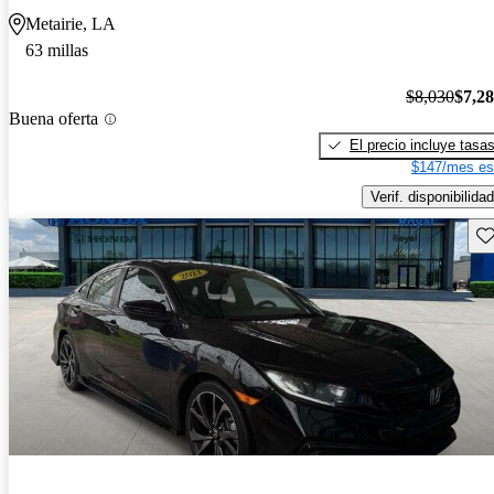
Metairie, LA
63 millas
$8,030
$7,2
Buena oferta
El precio incluye tasa
$147/mes es
Verif. disponibilidad
Gu