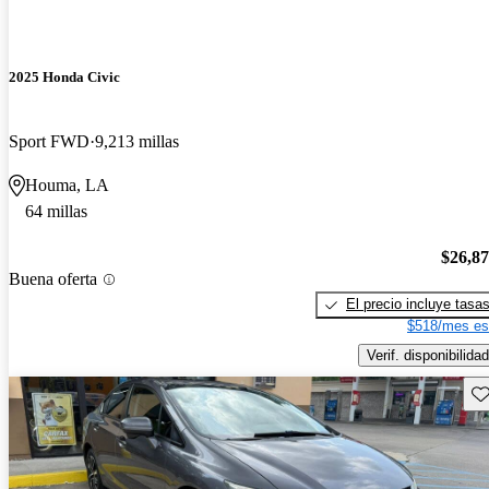
2025 Honda Civic
Sport FWD
9,213 millas
Houma, LA
64 millas
$26,8
Buena oferta
El precio incluye tasa
$518/mes es
Verif. disponibilidad
Gu