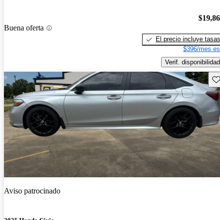
$19,8
Buena oferta
El precio incluye tasa
$396/mes es
Verif. disponibilidad
Gu
Aviso patrocinado