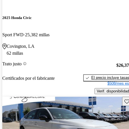
2025 Honda Civic
Sport FWD
25,382 millas
Covington, LA
62 millas
Trato justo
$26,3
El precio incluye tasa
Certificados por el fabricante
$508/mes es
Verif. disponibilidad
Gu