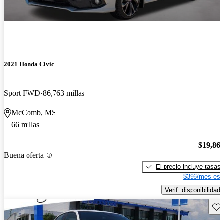
2021 Honda Civic
Sport FWD
86,763 millas
McComb, MS
66 millas
$19,8
Buena oferta
El precio incluye tasa
$396/mes es
Verif. disponibilidad
Gu