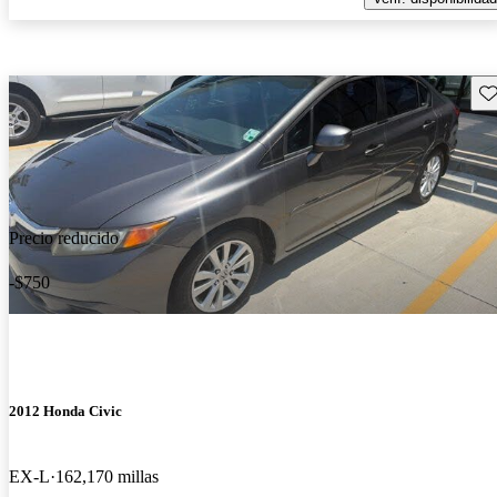
Gu
Precio reducido
-$750
2012 Honda Civic
EX-L
162,170 millas