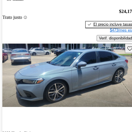
$24,1
Trato justo
El precio incluye tasa
$473/mes es
Verif. disponibilidad
Gu