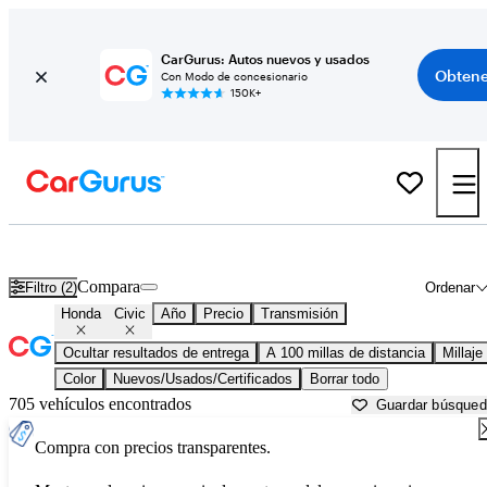
CarGurus: Autos nuevos y usados
Obtene
Con Modo de concesionario
150K+
Honda Civic usados en venta cerca de
Baton Rouge, LA
Compara
Filtro (2)
Ordenar
Honda
Civic
Año
Precio
Transmisión
Ocultar resultados de entrega
A 100 millas de distancia
Millaje
Color
Nuevos/Usados/Certificados
Borrar todo
705 vehículos encontrados
Guardar búsque
Compra con precios transparentes.