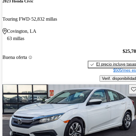
2023 Honda Civic
Touring FWD
52,832 millas
Covington, LA
63 millas
$25,7
Buena oferta
El precio incluye tasa
$505/mes es
Verif. disponibilidad
Gu