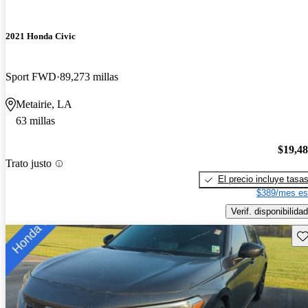
2021 Honda Civic
Sport FWD
89,273 millas
Metairie, LA
63 millas
$19,4
Trato justo
El precio incluye tasa
$389/mes es
Verif. disponibilidad
Gu