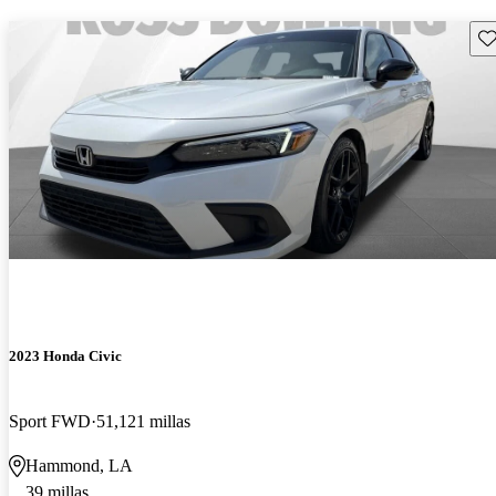
Gu
2023 Honda Civic
Sport FWD
51,121 millas
Hammond, LA
39 millas