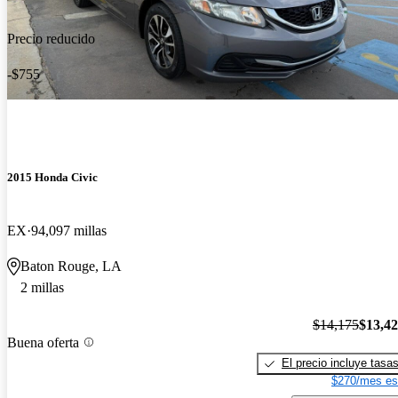
Precio reducido
-$755
2015 Honda Civic
EX
94,097 millas
Baton Rouge, LA
2 millas
$14,175
$13,4
Buena oferta
El precio incluye tasa
$270/mes es