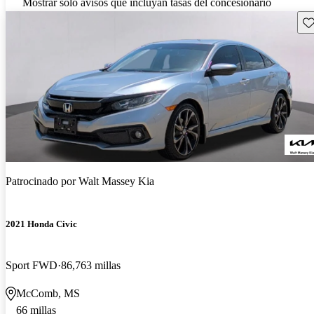
Mostrar solo avisos que incluyan tasas del concesionario
Gu
Patrocinado por
Walt Massey Kia
2021 Honda Civic
Sport FWD
86,763 millas
McComb, MS
66 millas