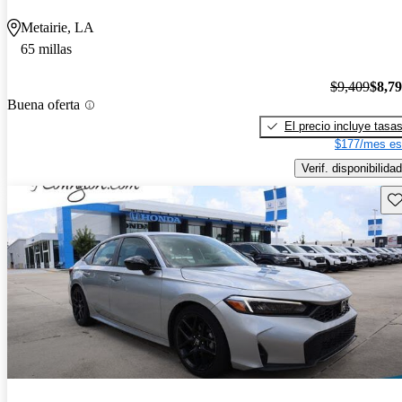
Metairie, LA
65 millas
$9,409
$8,7
Buena oferta
El precio incluye tasa
$177/mes es
Verif. disponibilidad
Gu