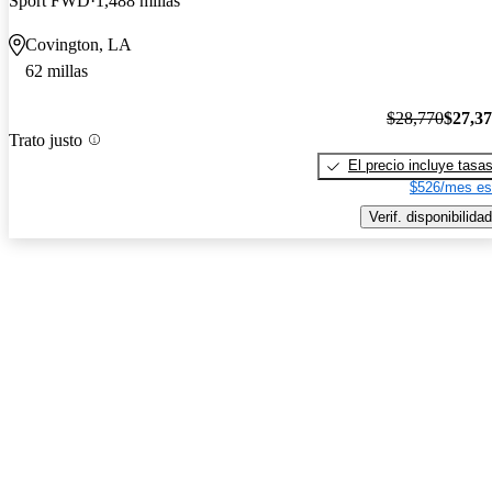
Sport FWD
1,488 millas
Covington, LA
62 millas
$28,770
$27,3
Trato justo
El precio incluye tasa
$526/mes es
Verif. disponibilidad