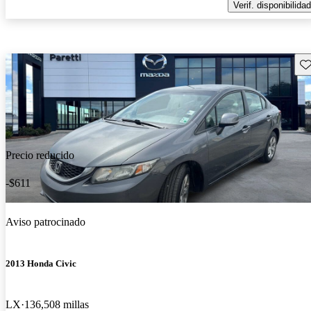
Verif. disponibilidad
Gu
Precio reducido
-$611
Aviso patrocinado
2013 Honda Civic
LX
136,508 millas