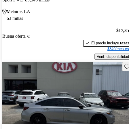
Metairie, LA
63 millas
$17,3
Buena oferta
El precio incluye tasa
$349/mes es
Verif. disponibilidad
Gu