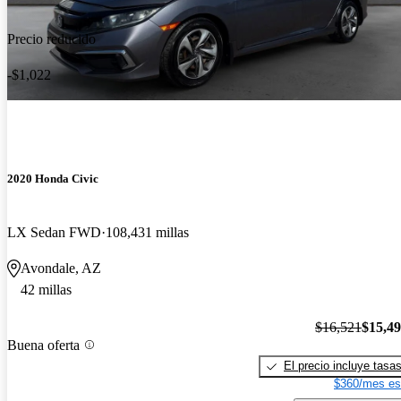
Precio reducido
-$1,022
2020 Honda Civic
LX Sedan FWD
108,431 millas
Avondale, AZ
42 millas
$16,521
$15,4
Buena oferta
El precio incluye tasa
$360/mes es