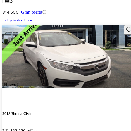
FWD
$14,500
Gran oferta
Incluye tarifas de conc.
Gu
¡Nuevo!
2018 Honda Civic
LX
133,330 millas