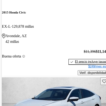
2015 Honda Civic
EX-L
129,878 millas
Avondale, AZ
42 millas
$11,396
$11,1
Buena oferta
El precio incluye tasa
$249/mes es
Verif. disponibilidad
Gu