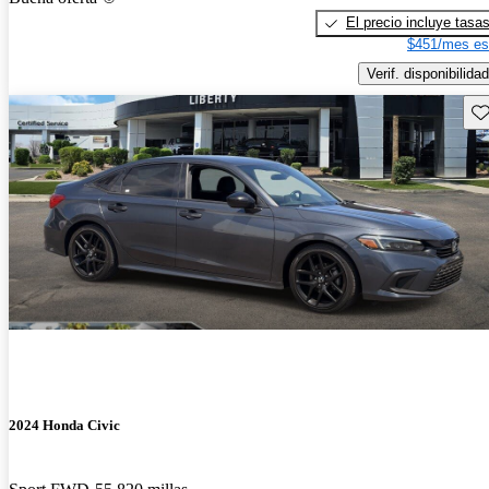
El precio incluye tasa
$451/mes es
Verif. disponibilidad
Gu
2024 Honda Civic