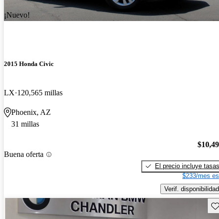
¡Nuevo!
2015 Honda Civic
LX
120,565 millas
Phoenix, AZ
31 millas
$10,4
Buena oferta
El precio incluye tasa
$233/mes es
Verif. disponibilidad
Gu