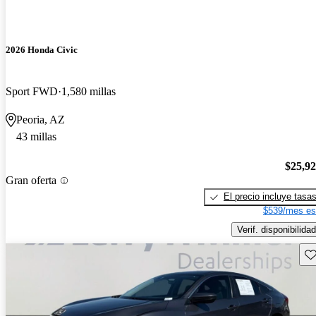
2026 Honda Civic
Sport FWD
1,580 millas
Peoria, AZ
43 millas
$25,9
Gran oferta
El precio incluye tasa
$539/mes es
Verif. disponibilidad
Gu