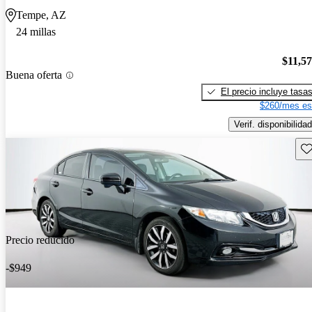
Tempe, AZ
24 millas
$11,5
Buena oferta
El precio incluye tasa
$260/mes es
Verif. disponibilidad
Gu
Precio reducido
-$949