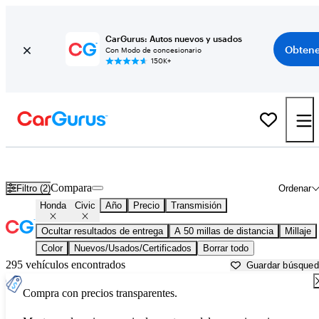
CarGurus: Autos nuevos y usados
Obtene
Con Modo de concesionario
150K+
Honda Civic usados en venta cerca de
Apache Junction, AZ
Compara
Filtro (2)
Ordenar
Honda
Civic
Año
Precio
Transmisión
Ocultar resultados de entrega
A 50 millas de distancia
Millaje
Color
Nuevos/Usados/Certificados
Borrar todo
295 vehículos encontrados
Guardar búsque
Compra con precios transparentes.