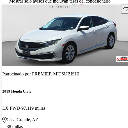
Mostrar solo avisos que incluyan tasas del concesionario
Gu
Patrocinado por
PREMIER MITSUBISHI
2019 Honda Civic
LX FWD
97,119 millas
Casa Grande, AZ
38 millas