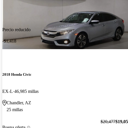
Precio reducido
-$1,418
2018 Honda Civic
EX-L
46,985 millas
Chandler, AZ
25 millas
$20,477
$19,0
Buena oferta