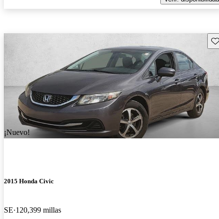
Gu
¡Nuevo!
2015 Honda Civic
SE
120,399 millas