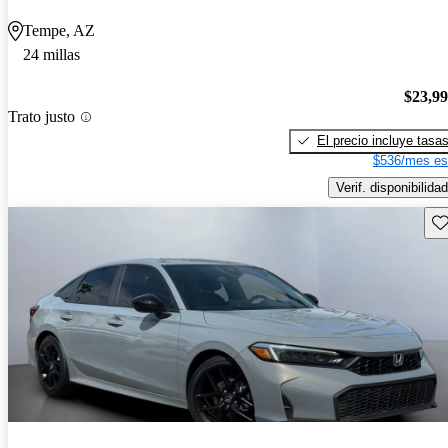
Tempe, AZ
24 millas
$23,9
Trato justo
El precio incluye tasa
$536/mes es
Verif. disponibilidad
Gu