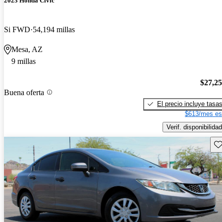
2023 Honda Civic
Si FWD
54,194 millas
Mesa, AZ
9 millas
$27,2
Buena oferta
El precio incluye tasa
$613/mes es
Verif. disponibilidad
Gu