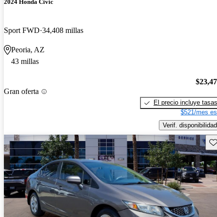
2024 Honda Civic
Sport FWD
34,408 millas
Peoria, AZ
43 millas
$23,4
Gran oferta
El precio incluye tasa
$521/mes es
Verif. disponibilidad
Gu