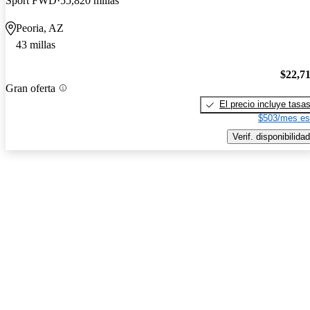
Sport FWD
55,820 millas
Peoria, AZ
43 millas
$22,7
Gran oferta
El precio incluye tasa
$503/mes es
Verif. disponibilidad