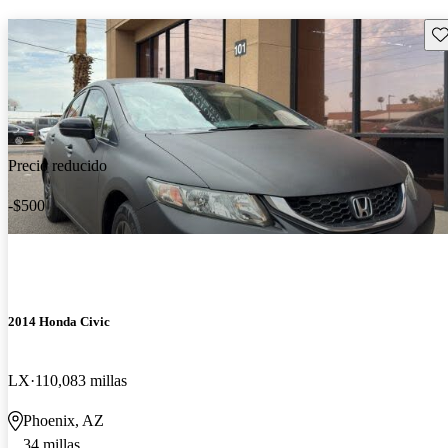
Gu
Precio reducido
-$500
2014 Honda Civic
LX
110,083 millas
Phoenix, AZ
34 millas