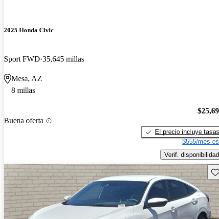
2025 Honda Civic
Sport FWD
35,645 millas
Mesa, AZ
8 millas
$25,6
Buena oferta
El precio incluye tasa
$555/mes es
Verif. disponibilidad
Gu