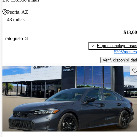
Peoria, AZ
43 millas
$13,0
Trato justo
El precio incluye tasa
$296/mes es
Verif. disponibilidad
Gu