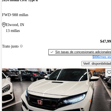
2024 Honda Civic Type R
FWD
988 millas
Elwood, IN
13 millas
$47,9
Trato justo
Sin tasas de concesionario adicionale
$996/mes es
Verif. disponibilidad
Gu