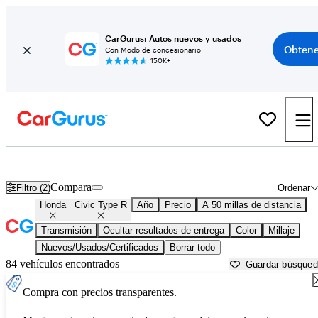
CarGurus: Autos nuevos y usados
Obtene
Con Modo de concesionario
150K+
Honda Civic Type R usados en venta cerca de
Anderson, IN
Compara
Filtro (2)
Ordenar
Honda
Civic Type R
Año
Precio
A 50 millas de distancia
Transmisión
Ocultar resultados de entrega
Color
Millaje
Nuevos/Usados/Certificados
Borrar todo
84 vehículos encontrados
Guardar búsque
Compra con precios transparentes.