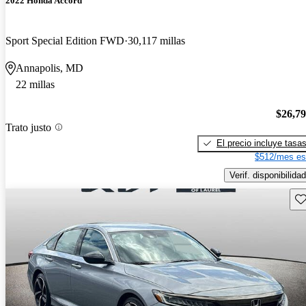
2022 Honda Accord
Sport Special Edition FWD
30,117 millas
Annapolis, MD
22 millas
$26,7
Trato justo
El precio incluye tasa
$512/mes es
Verif. disponibilidad
Gu