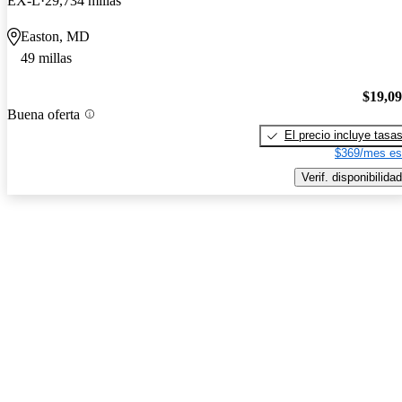
EX-L
29,734 millas
Easton, MD
49 millas
$19,0
Buena oferta
El precio incluye tasa
$369/mes es
Verif. disponibilidad