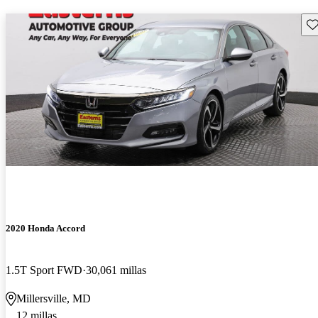
Gu
2020 Honda Accord
1.5T Sport FWD
30,061 millas
Millersville, MD
12 millas