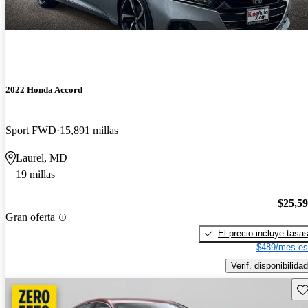
2022 Honda Accord
Sport FWD
15,891 millas
Laurel, MD
19 millas
$25,5
Gran oferta
El precio incluye tasa
$489/mes es
Verif. disponibilidad
Gu