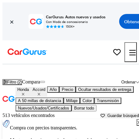
CarGurus: Autos nuevos y usados
Obtene
Con Modo de concesionario
150K+
Honda Accord usados en venta cerca de
Baltimore, MD
Compara
Filtro (2)
Ordenar
Honda
Accord
Año
Precio
Ocultar resultados de entrega
A 50 millas de distancia
Millaje
Color
Transmisión
Nuevos/Usados/Certificados
Borrar todo
513 vehículos encontrados
Guardar búsque
Compra con precios transparentes.