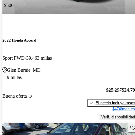
-$500
2022 Honda Accord
Sport FWD
39,463 millas
Glen Burnie, MD
9 millas
$25,297
$24,7
Buena oferta
El precio incluye tasa
$474/mes es
Verif. disponibilidad
Gu