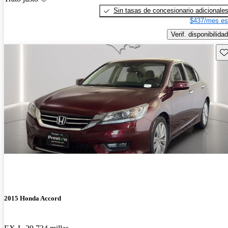
Sin tasas de concesionario adicionale
$437/mes es
Verif. disponibilidad
Gu
2015 Honda Accord