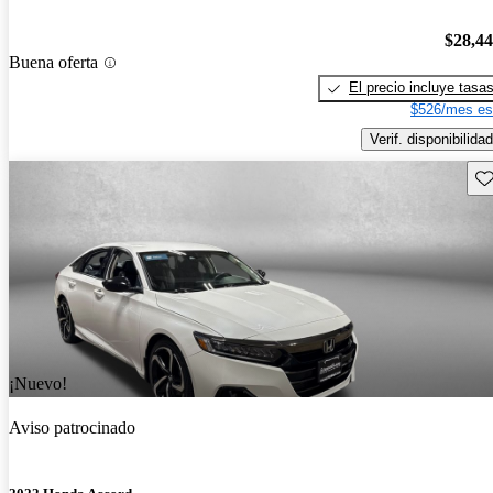
$28,4
Buena oferta
El precio incluye tasa
$526/mes es
Verif. disponibilidad
Gu
¡Nuevo!
Aviso patrocinado