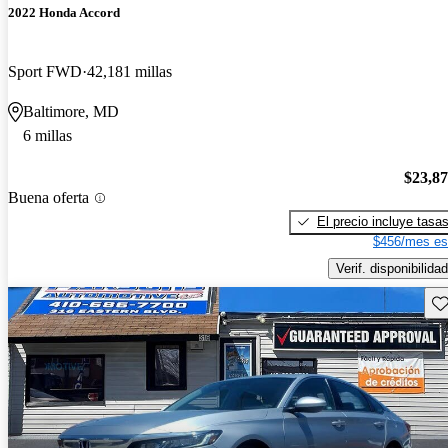
2022 Honda Accord
Sport FWD
42,181 millas
Baltimore, MD
6 millas
$23,8
Buena oferta
El precio incluye tasa
$456/mes es
Verif. disponibilidad
Gu