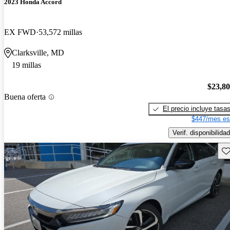
2023 Honda Accord
EX FWD
53,572 millas
Clarksville, MD
19 millas
$23,8
Buena oferta
El precio incluye tasa
$447/mes es
Verif. disponibilidad
Gu