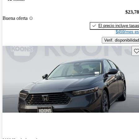
$23,7
Buena oferta
El precio incluye tasa
$459/mes es
Verif. disponibilidad
Gu