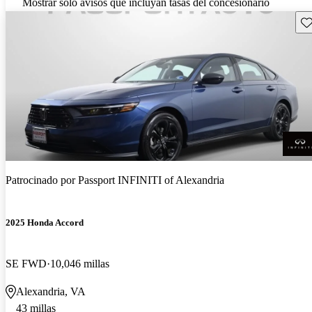
Mostrar solo avisos que incluyan tasas del concesionario
Gu
Patrocinado por
Passport INFINITI of Alexandria
2025 Honda Accord
SE FWD
10,046 millas
Alexandria, VA
43 millas