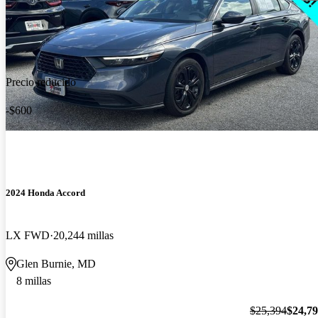
Precio reducido
-$600
2024 Honda Accord
LX FWD
20,244 millas
Glen Burnie, MD
8 millas
$25,394
$24,7