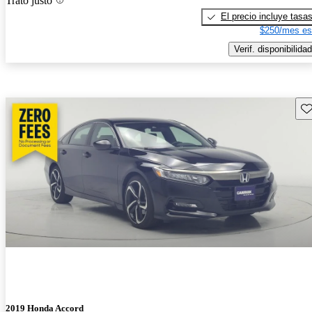
Trato justo
El precio incluye tasa
$250/mes es
Verif. disponibilidad
Gu
2019 Honda Accord