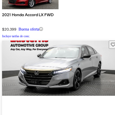
2021 Honda Accord LX FWD
$20,399
Buena oferta
Incluye tarifas de conc.
Gu