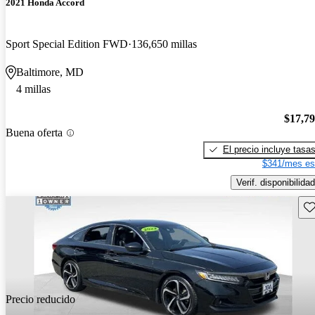
2021 Honda Accord
Sport Special Edition FWD
136,650 millas
Baltimore, MD
4 millas
$17,7
Buena oferta
El precio incluye tasa
$341/mes es
Verif. disponibilidad
Gu
Precio reducido