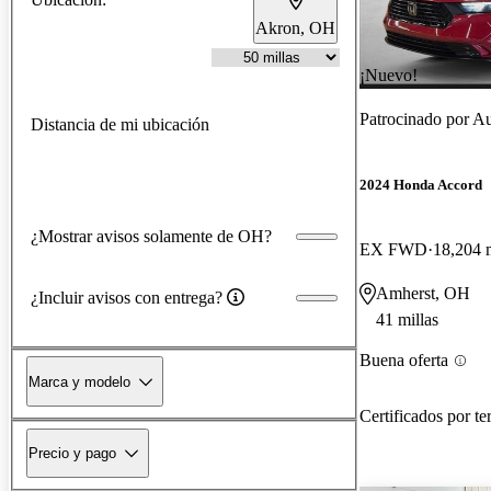
Akron, OH
¡Nuevo!
Patrocinado por
Au
Distancia de mi ubicación
2024 Honda Accord
¿Mostrar avisos solamente de OH?
EX FWD
18,204 m
Amherst, OH
¿Incluir avisos con entrega?
41 millas
Buena oferta
Marca y modelo
Certificados por te
Precio y pago