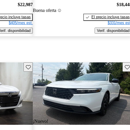
$22,987
$18,44
Buena oferta
recio incluye tasas
El precio incluye tasas
$405/mes est.
$331/mes est
erif. disponibilidad
Verif. disponibilidad
Guarda este Aviso
Gu
¡Nuevo!