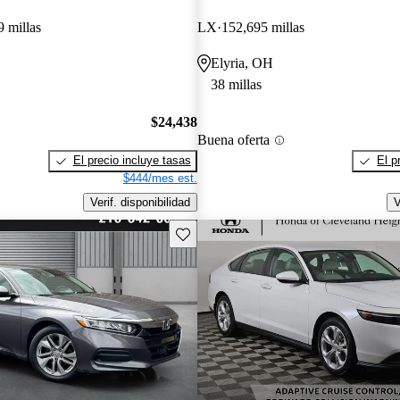
9 millas
LX
152,695 millas
Elyria, OH
38 millas
$24,438
Buena oferta
El precio incluye tasas
El p
$444/mes est.
Verif. disponibilidad
V
Guarda este Aviso