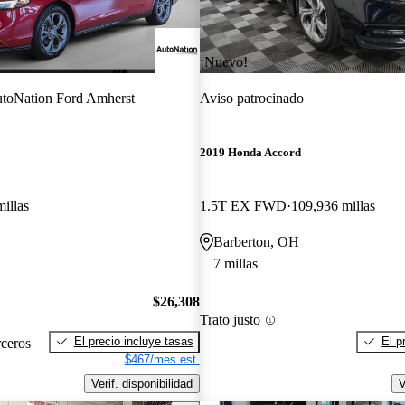
¡Nuevo!
toNation Ford Amherst
Aviso patrocinado
2019 Honda Accord
illas
1.5T EX FWD
109,936 millas
Barberton, OH
7 millas
$26,308
Trato justo
El precio incluye tasas
El p
rceros
$467/mes est.
Verif. disponibilidad
V