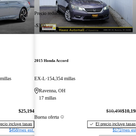
Precio reducido
-$300
2015 Honda Accord
millas
EX-L
154,354 millas
Ravenna, OH
17 millas
$25,194
$10,498
$10,19
Buena oferta
recio incluye tasas
El precio incluye tasas
$458/mes est.
$171/mes est