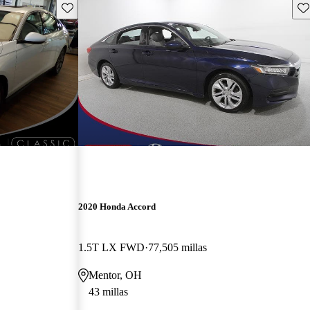
Guarda este Aviso
Gu
2020 Honda Accord
1.5T LX FWD
77,505 millas
Mentor, OH
43 millas