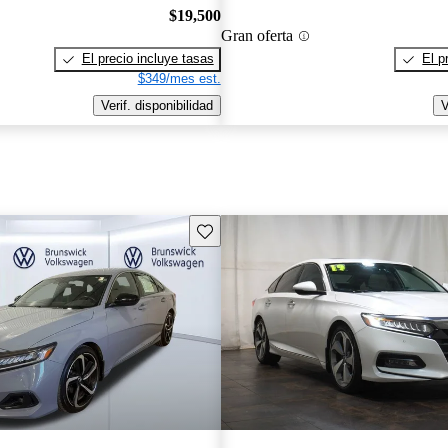
$19,500
Gran oferta
El precio incluye tasas
El p
$349/mes est.
Verif. disponibilidad
V
Guarda este Aviso