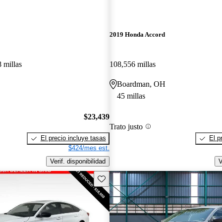
2019 Honda Accord
 millas
108,556 millas
Boardman, OH
45 millas
$23,439
Trato justo
El precio incluye tasas
El p
$424/mes est.
Verif. disponibilidad
V
Guarda este Aviso