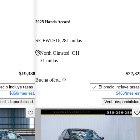
2025 Honda Accord
SE FWD
16,281 millas
North Olmsted, OH
31 millas
$19,388
$27,32
Buena oferta
recio incluye tasas
El precio incluye tasas
$350/mes est.
$483/mes est
erif. disponibilidad
Verif. disponibilidad
Guarda este Aviso
Gu