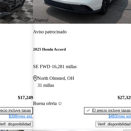
¡Nuevo!
Aviso patrocinado
2025 Honda Accord
SE FWD
16,281 millas
North Olmsted, OH
31 millas
$17,249
$27,32
Buena oferta
recio incluye tasas
El precio incluye tasas
$308/mes est.
$483/mes est
erif. disponibilidad
Verif. disponibilidad