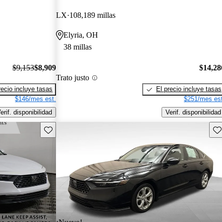
LX
108,189 millas
Elyria, OH
38 millas
$9,153
$8,909
$14,28
Trato justo
recio incluye tasas
El precio incluye tasas
$146/mes est.
$251/mes est
erif. disponibilidad
Verif. disponibilidad
Guarda este Aviso
Gu