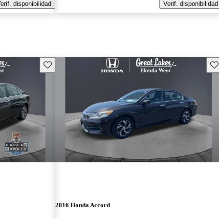
erif. disponibilidad
Verif. disponibilidad
Guarda este Aviso
Gu
2016 Honda Accord