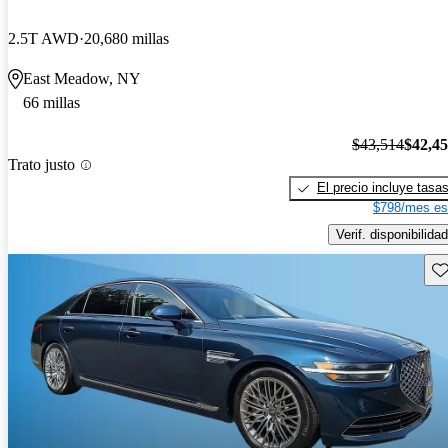
2.5T AWD
20,680 millas
East Meadow, NY
66 millas
$43,514
$42,4
Trato justo
El precio incluye tasa
$798/mes es
Verif. disponibilidad
Gu