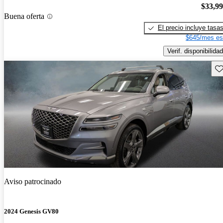
$33,9
Buena oferta
El precio incluye tasa
$645/mes es
Verif. disponibilidad
Gu
Aviso patrocinado
2024 Genesis GV80