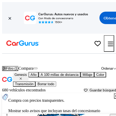
CarGurus: Autos nuevos y usados
Obtene
Con Modo de concesionario
150K+
Autos Genesis usados en venta cerca de
Toms River, NJ
Compara
Filtro (1)
Ordenar
Genesis
Año
A 100 millas de distancia
Millaje
Color
Transmisión
Borrar todo
680 vehículos encontrados
Guardar búsque
Compra con precios transparentes.
Mostrar solo avisos que incluyan tasas del concesionario