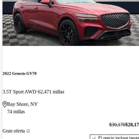
Precio reducido
-$2,000
2022 Genesis GV70
3.5T Sport AWD
62,471 millas
Bay Shore, NY
74 millas
$30,170
$28,1
Gran oferta
El precio incluye tasa