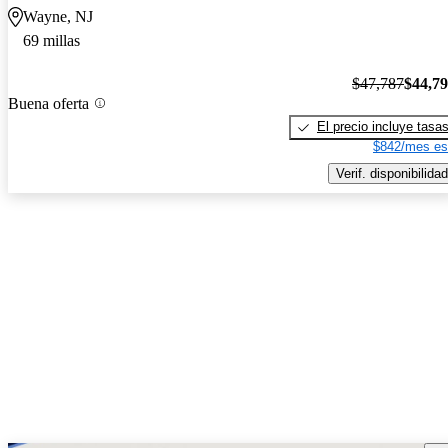
Wayne, NJ
69 millas
$47,787
$44,7
Buena oferta
El precio incluye tasa
$842/mes es
Verif. disponibilidad