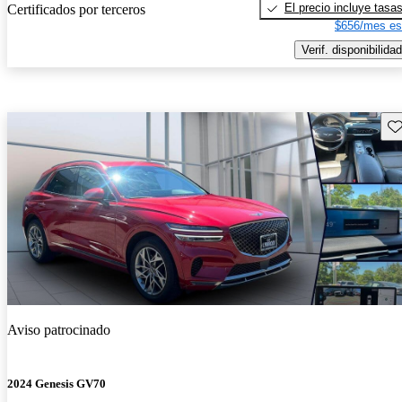
El precio incluye tasa
Certificados por terceros
$656/mes es
Verif. disponibilidad
Gu
Aviso patrocinado
2024 Genesis GV70