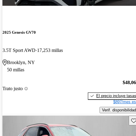
2025 Genesis GV70
3.5T Sport AWD
17,253 millas
Brooklyn, NY
50 millas
$48,0
Trato justo
El precio incluye tasa
$897/mes es
Verif. disponibilidad
Gu