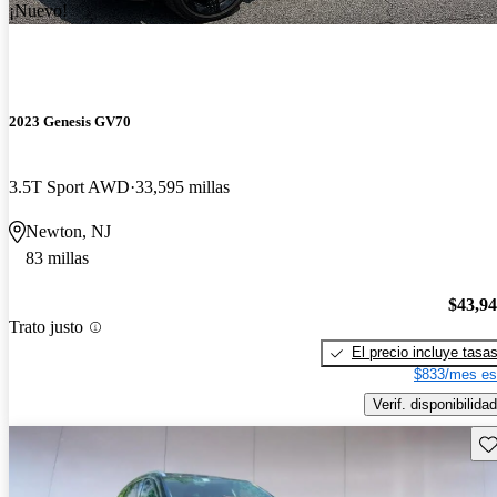
¡Nuevo!
2023 Genesis GV70
3.5T Sport AWD
33,595 millas
Newton, NJ
83 millas
$43,9
Trato justo
El precio incluye tasa
$833/mes es
Verif. disponibilidad
Gu