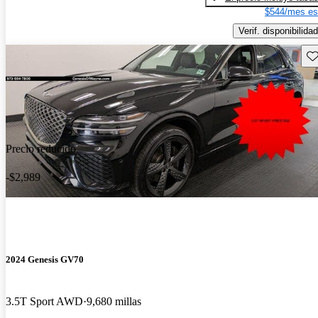
$544/mes es
Verif. disponibilidad
Gu
Precio reducido
-$2,989
2024 Genesis GV70
3.5T Sport AWD
9,680 millas