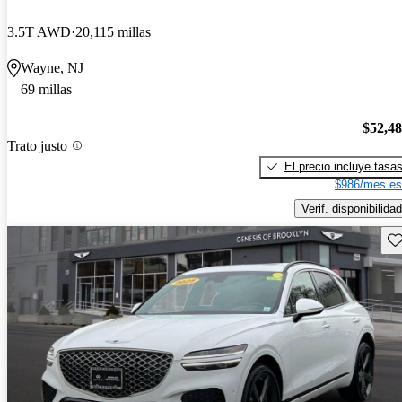
3.5T AWD
20,115 millas
Wayne, NJ
69 millas
$52,4
Trato justo
El precio incluye tasa
$986/mes es
Verif. disponibilidad
Gu