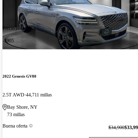
Precio reducido
-$905
2022 Genesis GV80
2.5T AWD
44,711 millas
Bay Shore, NY
73 millas
Buena oferta
$34,900
$33,9