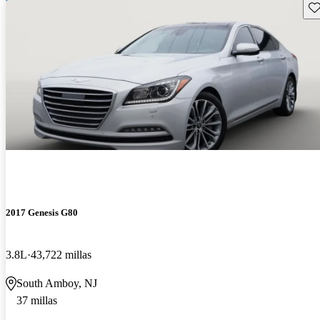
Gu
2017 Genesis G80
3.8L
43,722 millas
South Amboy, NJ
37 millas