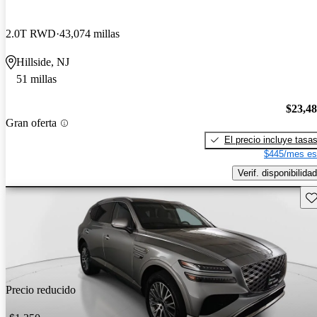
2.0T RWD
43,074 millas
Hillside, NJ
51 millas
$23,4
Gran oferta
El precio incluye tasa
$445/mes es
Verif. disponibilidad
Gu
Precio reducido