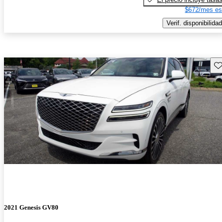
$672/mes es
Verif. disponibilidad
Gu
2021 Genesis GV80