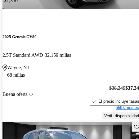
-$1,350
2025 Genesis GV80
2.5T Standard AWD
32,159 millas
Wayne, NJ
68 millas
$38,349
$37,3
Buena oferta
El precio incluye tasa
$697/mes es
Verif. disponibilidad
Gu