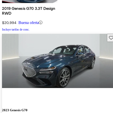
2019 Genesis G70 3.3T Design
RWD
$20,994
Buena oferta
Incluye tarifas de conc.
Gu
2023 Genesis G70