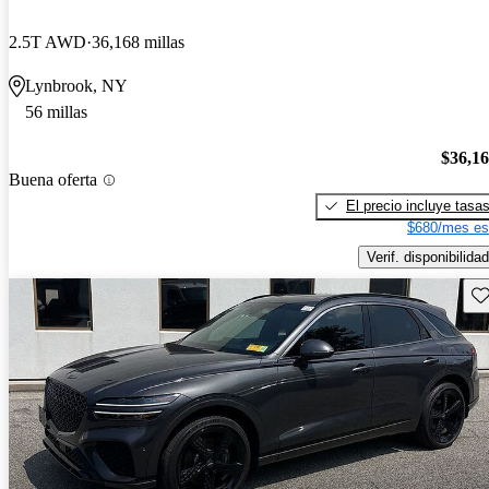
2.5T AWD
36,168 millas
Lynbrook, NY
56 millas
$36,1
Buena oferta
El precio incluye tasa
$680/mes es
Verif. disponibilidad
Gu