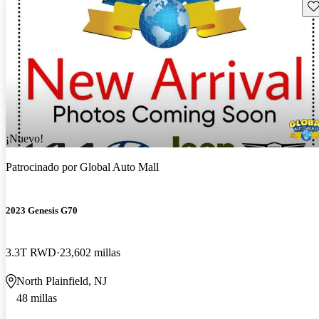
Gu
¡Nuevo!
Patrocinado por
Global Auto Mall
2023 Genesis G70
3.3T RWD
23,602 millas
North Plainfield, NJ
48 millas