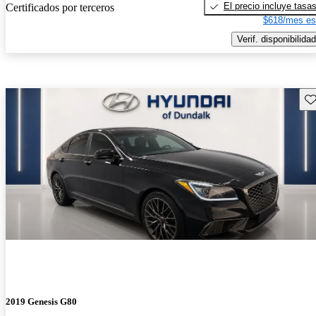
El precio incluye tasa
Certificados por terceros
$618/mes es
Verif. disponibilidad
Gu
2019 Genesis G80