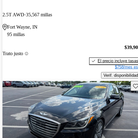
2.5T AWD
35,567 millas
Fort Wayne, IN
95 millas
$39,9
Trato justo
El precio incluye tasa
$758/mes es
Verif. disponibilidad
Gu