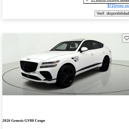
$715/mes es
Verif. disponibilidad
Gu
2026 Genesis GV80 Coupe