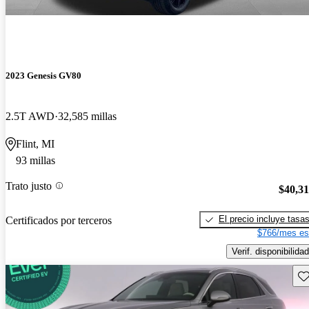
2023 Genesis GV80
2.5T AWD
32,585 millas
Flint, MI
93 millas
Trato justo
$40,3
El precio incluye tasa
Certificados por terceros
$766/mes es
Verif. disponibilidad
Gu