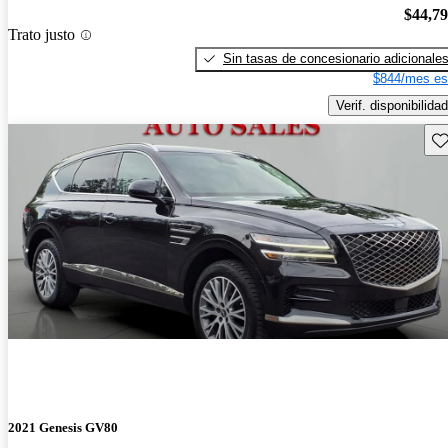
$44,7
Trato justo
Sin tasas de concesionario adicionale
$844/mes es
Verif. disponibilidad
Gu
2021 Genesis GV80