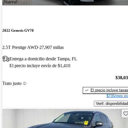
¡Nuevo!
2022 Genesis GV70
2.5T Prestige AWD
27,907 millas
Entrega a domicilio desde Tampa, FL
El precio incluye envío de $1,410
$38,0
Trato justo
El precio incluye tasa
$735/mes es
Verif. disponibilidad
Gu