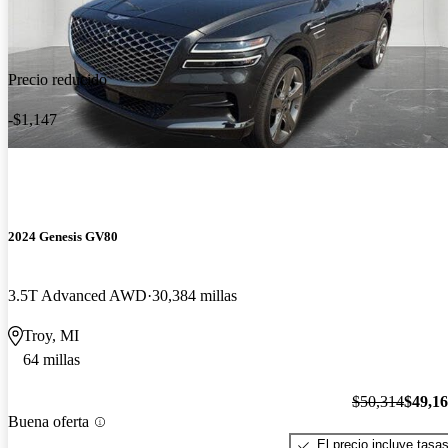
Precio reducido
-$1,147
2024 Genesis GV80
3.5T Advanced AWD
30,384 millas
Troy, MI
64 millas
$50,314
$49,1
Buena oferta
El precio incluye tasa