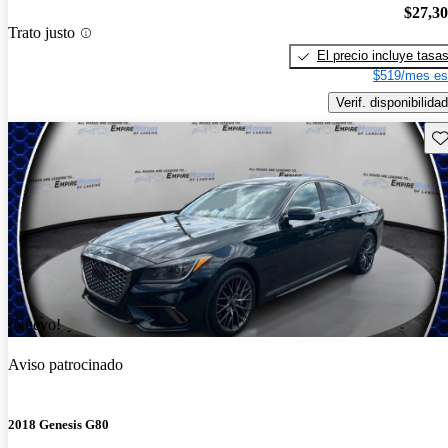
$27,3
Trato justo
El precio incluye tasa
$519/mes es
Verif. disponibilidad
Gu
¡Nuevo!
Aviso patrocinado
2018 Genesis G80