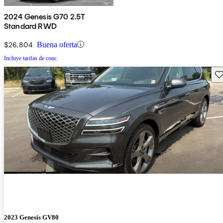
2024 Genesis G70 2.5T
Standard RWD
$26,804
Buena oferta
Incluye tarifas de conc.
Gu
2023 Genesis GV80