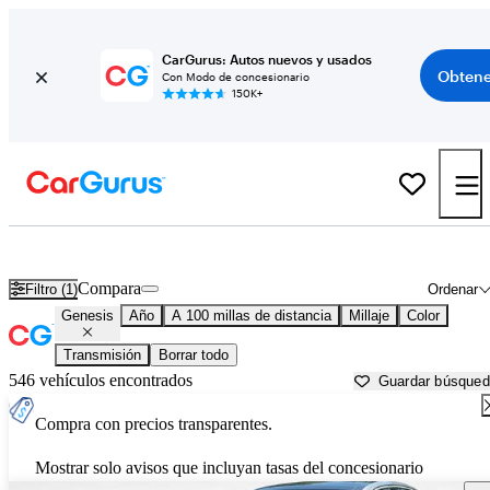
CarGurus: Autos nuevos y usados
Obtene
Con Modo de concesionario
150K+
Autos Genesis usados en venta cerca de
Toledo, OH
Compara
Filtro (1)
Ordenar
Genesis
Año
A 100 millas de distancia
Millaje
Color
Transmisión
Borrar todo
546 vehículos encontrados
Guardar búsque
Compra con precios transparentes.
Mostrar solo avisos que incluyan tasas del concesionario