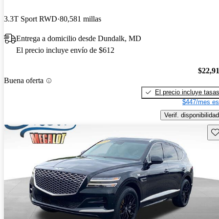
3.3T Sport RWD
80,581 millas
Entrega a domicilio desde Dundalk, MD
El precio incluye envío de $612
$22,9
Buena oferta
El precio incluye tasa
$447/mes es
Verif. disponibilidad
Gu