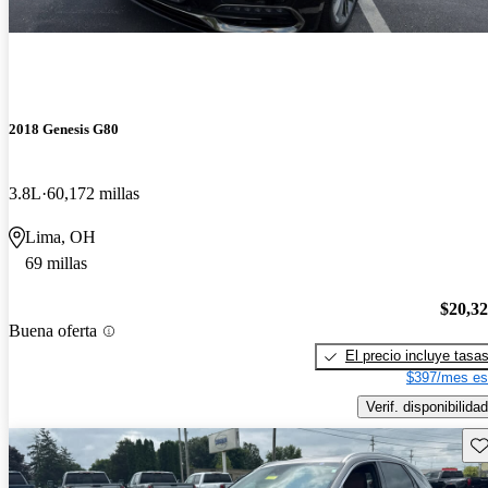
2018 Genesis G80
3.8L
60,172 millas
Lima, OH
69 millas
$20,3
Buena oferta
El precio incluye tasa
$397/mes es
Verif. disponibilidad
Gu