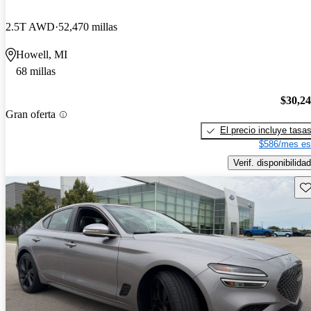
2.5T AWD
52,470 millas
Howell, MI
68 millas
$30,2
Gran oferta
El precio incluye tasa
$586/mes es
Verif. disponibilidad
Gu