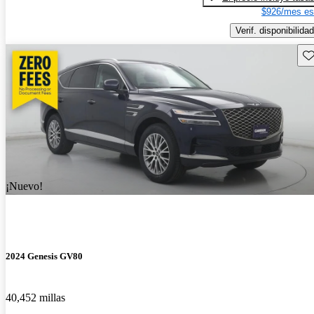
$926/mes es
Verif. disponibilidad
Gu
¡Nuevo!
2024 Genesis GV80
40,452 millas