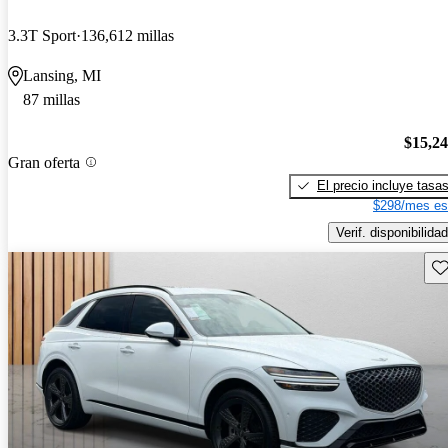
3.3T Sport
136,612 millas
Lansing, MI
87 millas
$15,2
Gran oferta
El precio incluye tasa
$298/mes es
Verif. disponibilidad
Gu