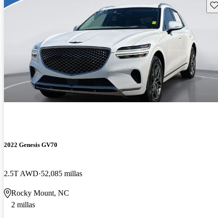
Gu
2022 Genesis GV70
2.5T AWD
52,085 millas
Rocky Mount, NC
2 millas