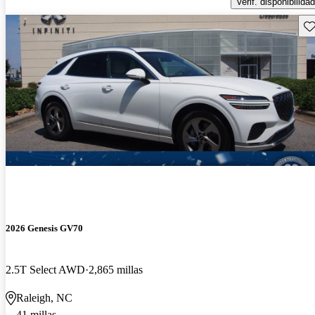
Verif. disponibilidad
Gu
2026 Genesis GV70
2.5T Select AWD
2,865 millas
Raleigh, NC
41 millas