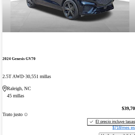
2024 Genesis GV70
2.5T AWD
30,551 millas
Raleigh, NC
45 millas
$39,7
Trato justo
El precio incluye tasa
$718/mes es