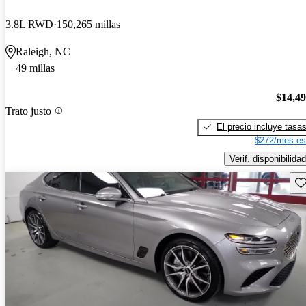
3.8L RWD
150,265 millas
Raleigh, NC
49 millas
$14,4
Trato justo
El precio incluye tasa
$272/mes es
Verif. disponibilidad
Gu