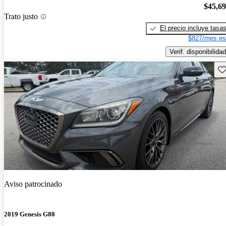
$45,6
Trato justo
El precio incluye tasa
$827/mes es
Verif. disponibilidad
Gu
Aviso patrocinado
2019 Genesis G80