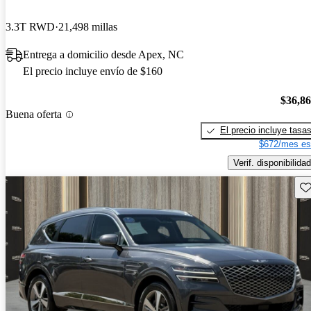
3.3T RWD
21,498 millas
Entrega a domicilio desde Apex, NC
El precio incluye envío de $160
$36,8
Buena oferta
El precio incluye tasa
$672/mes es
Verif. disponibilidad
Gu