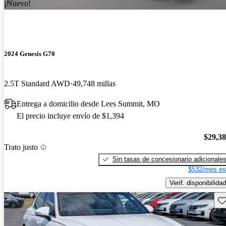
¡Nuevo!
2024 Genesis G70
2.5T Standard AWD
49,748 millas
Entrega a domicilio desde Lees Summit, MO
El precio incluye envío de $1,394
$29,3
Trato justo
Sin tasas de concesionario adicionale
$532/mes es
Verif. disponibilidad
Gu