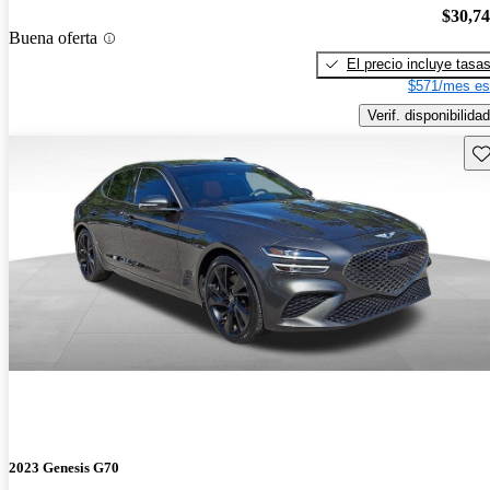
$30,7
Buena oferta
El precio incluye tasa
$571/mes es
Verif. disponibilidad
Gu
2023 Genesis G70