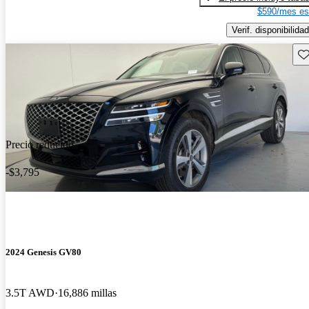
$590/mes es
Verif. disponibilidad
Gu
Precio reducido
-$3,795
2024 Genesis GV80
3.5T AWD
16,886 millas