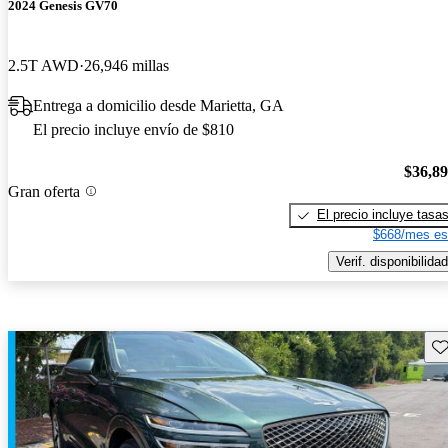
2024 Genesis GV70
2.5T AWD
26,946 millas
Entrega a domicilio desde Marietta, GA
El precio incluye envío de $810
$36,8
Gran oferta
El precio incluye tasa
$668/mes es
Verif. disponibilidad
Gu