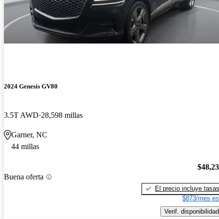
2024 Genesis GV80
3.5T AWD
28,598 millas
Garner, NC
44 millas
$48,2
Buena oferta
El precio incluye tasa
$873/mes es
Verif. disponibilidad