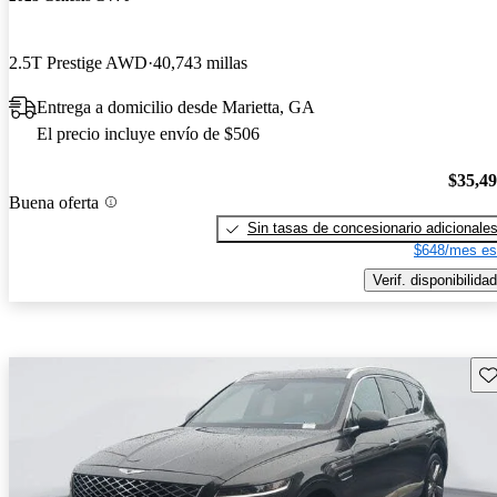
2.5T Prestige AWD
40,743 millas
Entrega a domicilio desde Marietta, GA
El precio incluye envío de $506
$35,4
Buena oferta
Sin tasas de concesionario adicionale
$648/mes es
Verif. disponibilidad
Gu