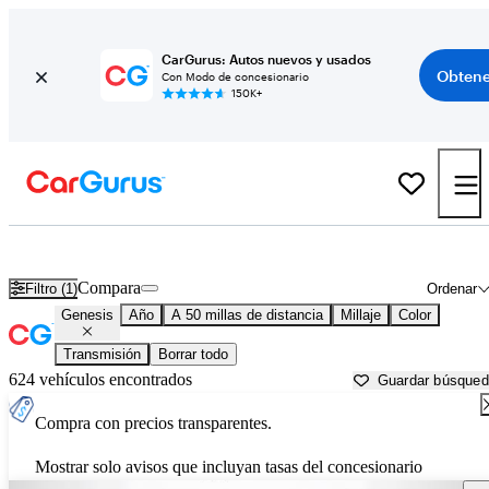
CarGurus: Autos nuevos y usados
Obtene
Con Modo de concesionario
150K+
Autos Genesis usados en venta cerca de
Rocky Mount, NC
Compara
Filtro (1)
Ordenar
Genesis
Año
A 50 millas de distancia
Millaje
Color
Transmisión
Borrar todo
624 vehículos encontrados
Guardar búsque
Compra con precios transparentes.
Mostrar solo avisos que incluyan tasas del concesionario