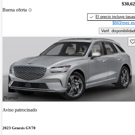
$30,6
Buena oferta
El precio incluye tasa
$843/mes es
Verif. disponibilidad
Gu
¡Nuevo!
Aviso patrocinado
2023 Genesis GV70