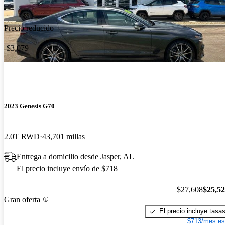
Precio reducido
-$3,079
2023 Genesis G70
2.0T RWD
43,701 millas
Entrega a domicilio desde Jasper, AL
El precio incluye envío de $718
$27,608
$25,5
Gran oferta
El precio incluye tasa
$713/mes es