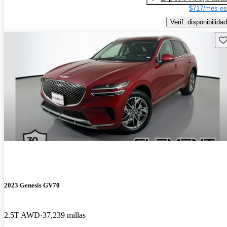
$717/mes es
Verif. disponibilidad
Gu
2023 Genesis GV70
2.5T AWD
37,239 millas