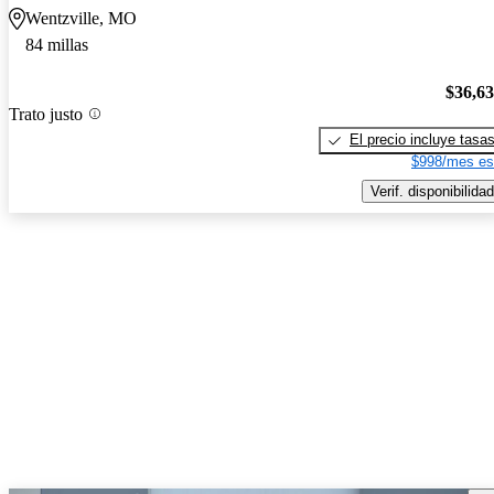
Wentzville, MO
84 millas
$36,6
Trato justo
El precio incluye tasa
$998/mes es
Verif. disponibilidad