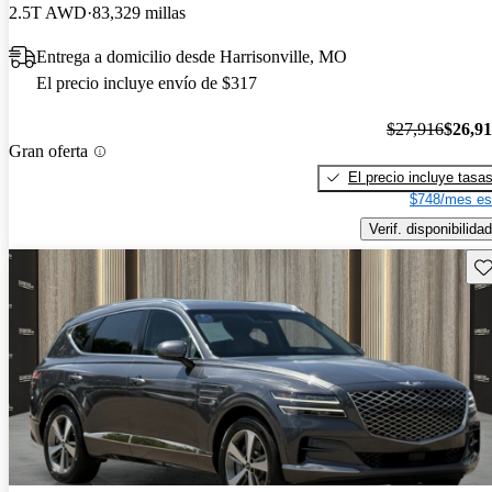
2.5T AWD
83,329 millas
Entrega a domicilio desde Harrisonville, MO
El precio incluye envío de $317
$27,916
$26,9
Gran oferta
El precio incluye tasa
$748/mes es
Verif. disponibilidad
Gu