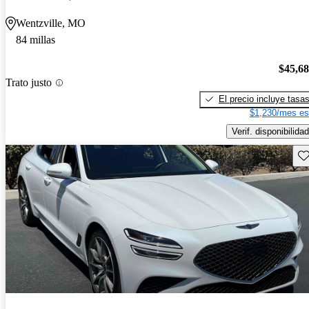
Wentzville, MO
84 millas
$45,6
Trato justo
El precio incluye tasa
$1,230/mes es
Verif. disponibilidad
Gu