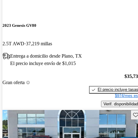
2023 Genesis GV80
2.5T AWD
37,219 millas
Entrega a domicilio desde Plano, TX
El precio incluye envío de $1,015
$35,7
Gran oferta
El precio incluye tasa
$974/mes es
Verif. disponibilidad
Gu