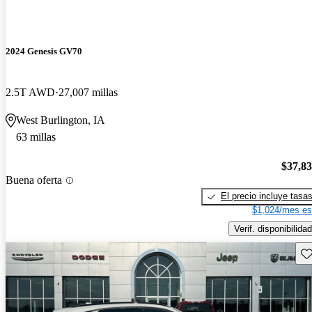
2024 Genesis GV70
2.5T AWD
27,007 millas
West Burlington, IA
63 millas
$37,8
Buena oferta
El precio incluye tasa
$1,024/mes es
Verif. disponibilidad
Gu