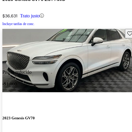
$36,631
Trato justo
Incluye tarifas de conc.
Gu
Precio reducido
-$1,000
2023 Genesis GV70