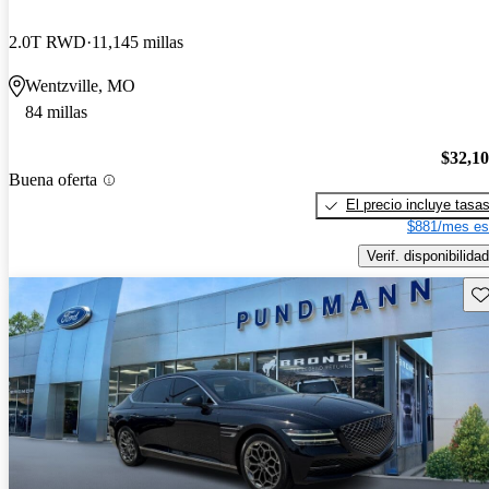
2.0T RWD
11,145 millas
Wentzville, MO
84 millas
$32,1
Buena oferta
El precio incluye tasa
$881/mes es
Verif. disponibilidad
Gu