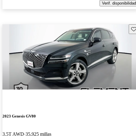
Verif. disponibilidad
Gu
2023 Genesis GV80
3.5T AWD
35,925 millas