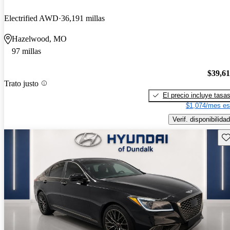
Electrified AWD
36,191 millas
Hazelwood, MO
97 millas
$39,6
Trato justo
El precio incluye tasa
$1,074/mes es
Verif. disponibilidad
Gu