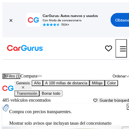
CarGurus: Autos nuevos y usados
Obtene
Con Modo de concesionario
150K+
Autos Genesis usados en venta cerca de
Quincy, IL
Compara
Filtro (1)
Ordenar
Genesis
Año
A 100 millas de distancia
Millaje
Color
Transmisión
Borrar todo
485 vehículos encontrados
Guardar búsque
Compra con precios transparentes.
Mostrar solo avisos que incluyan tasas del concesionario