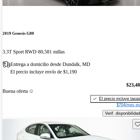
2019 Genesis G80
3.3T Sport RWD
80,581 millas
Entrega a domicilio desde Dundalk, MD
El precio incluye envío de $1,190
$23,4
Buena oferta
El precio incluye tasa
$704/mes es
Verif. disponibilidad
Gu