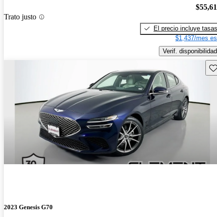
$55,6
Trato justo
El precio incluye tasa
$1,437/mes es
Verif. disponibilidad
Gu
2023 Genesis G70