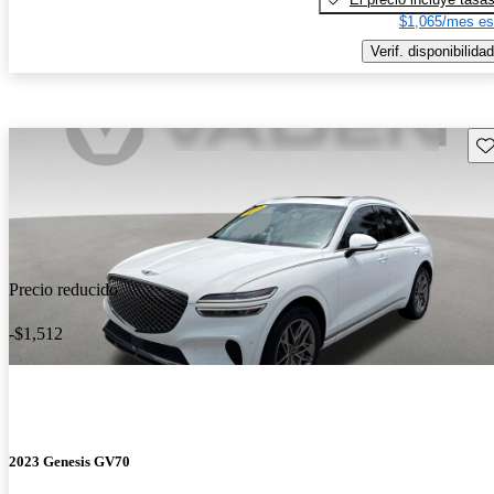
$1,065/mes es
Verif. disponibilidad
Gu
Precio reducido
-$1,512
2023 Genesis GV70