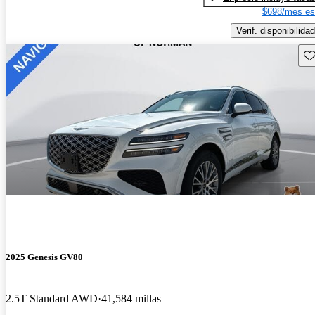
$698/mes es
Verif. disponibilidad
Gu
2025 Genesis GV80
2.5T Standard AWD
41,584 millas