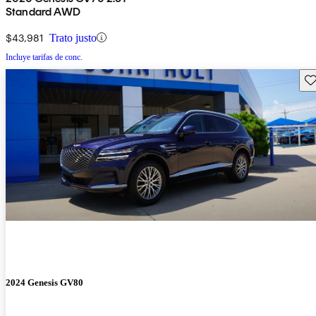
Standard AWD
$43,981
Trato justo
Incluye tarifas de conc.
Gu
2024 Genesis GV80