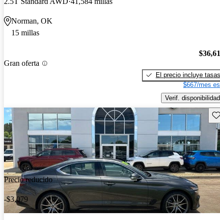
2.5T Standard AWD
41,584 millas
Norman, OK
15 millas
$36,6
Gran oferta
El precio incluye tasa
$667/mes es
Verif. disponibilidad
Gu
Precio reducido
-$3,079