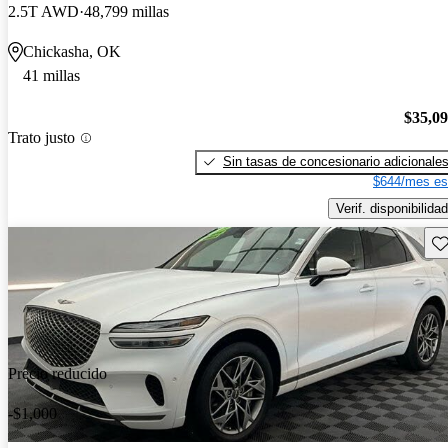
2.5T AWD
48,799 millas
Chickasha, OK
41 millas
$35,0
Trato justo
Sin tasas de concesionario adicionale
$644/mes es
Verif. disponibilidad
Gu
Precio reducido
-$1,000