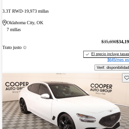
3.3T RWD
19,973 millas
Oklahoma City, OK
7 millas
$35,690
$34,1
Trato justo
El precio incluye tasa
$645/mes es
Verif. disponibilidad
Gu