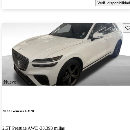
Verif. disponibilidad
Gu
¡Nuevo!
2023 Genesis GV70
2.5T Prestige AWD
38,393 millas