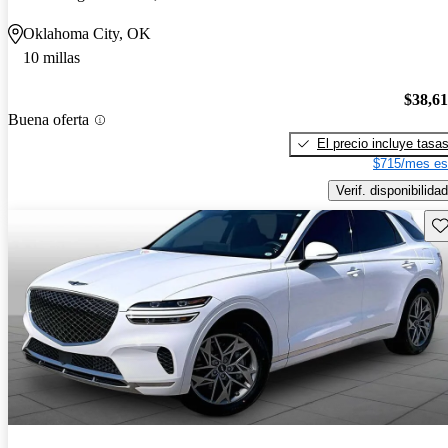
Oklahoma City, OK
10 millas
$38,6
Buena oferta
El precio incluye tasa
$715/mes es
Verif. disponibilidad
Gu