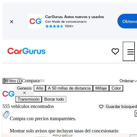
CarGurus: Autos nuevos y usados
Obtene
Con Modo de concesionario
150K+
Autos Genesis usados en venta cerca de
Oklahoma City, OK
Compara
Filtro (1)
Ordenar
Genesis
Año
A 50 millas de distancia
Millaje
Color
Transmisión
Borrar todo
555 vehículos encontrados
Guardar búsque
Compra con precios transparentes.
Mostrar solo avisos que incluyan tasas del concesionario