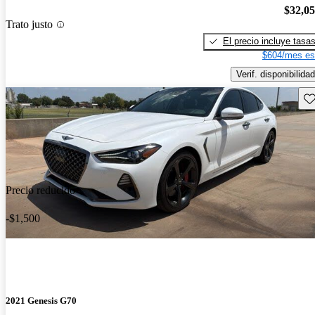
$32,0
Trato justo
El precio incluye tasa
$604/mes es
Verif. disponibilidad
Gu
Precio reducido
-$1,500
2021 Genesis G70