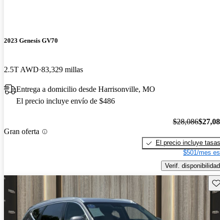
2023 Genesis GV70
2.5T AWD
83,329 millas
Entrega a domicilio desde Harrisonville, MO
El precio incluye envío de $486
$28,086
$27,0
Gran oferta
El precio incluye tasa
$501/mes es
Verif. disponibilidad
Gu