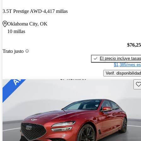
3.5T Prestige AWD
4,417 millas
Oklahoma City, OK
10 millas
$76,2
Trato justo
El precio incluye tasa
$1,385/mes es
Verif. disponibilidad
Gu