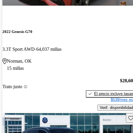
2022 Genesis G70
3.3T Sport AWD
64,037 millas
Norman, OK
15 millas
$28,6
Trato justo
El precio incluye tasa
$539/mes es
Verif. disponibilidad
Gu