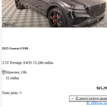
¡Nuevo!
2025 Genesis GV80
3.5T Prestige AWD
15,286 millas
Shawnee, OK
31 millas
$65,2
Trato justo
El precio incluye tasa
$1,189/mes es