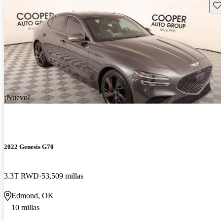
Gu
¡Nuevo!
2022 Genesis G70
3.3T RWD
53,509 millas
Edmond, OK
10 millas