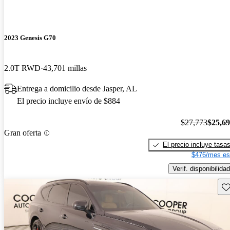
2023 Genesis G70
2.0T RWD
43,701 millas
Entrega a domicilio desde Jasper, AL
El precio incluye envío de $884
$27,773
$25,6
Gran oferta
El precio incluye tasa
$476/mes es
Verif. disponibilidad
Gu