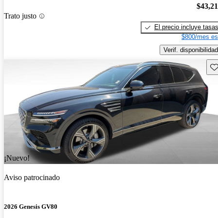
$43,2
Trato justo
El precio incluye tasa
$800/mes es
Verif. disponibilidad
Gu
¡Nuevo!
Aviso patrocinado
2026 Genesis GV80