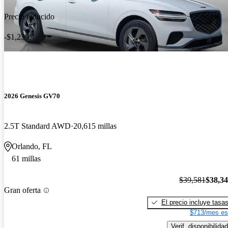
Precio reducido
-$1,239
2026 Genesis GV70
2.5T Standard AWD
20,615 millas
Orlando, FL
61 millas
$39,581
$38,3
Gran oferta
El precio incluye tasa
$713/mes es
Verif. disponibilidad