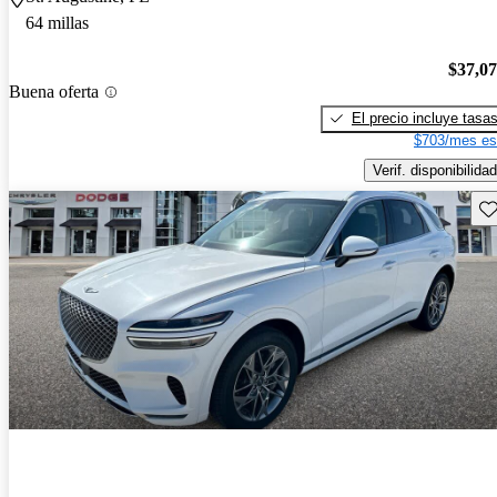
64 millas
$37,0
Buena oferta
El precio incluye tasa
$703/mes es
Verif. disponibilidad
Gu