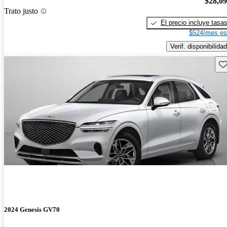
$28,0
Trato justo
El precio incluye tasa
$524/mes es
Verif. disponibilidad
Gu
2024 Genesis GV70