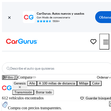
CarGurus: Autos nuevos y usados
Obtene
Con Modo de concesionario
150K+
Autos Genesis usados en venta cerca de
Ocala, FL
Describe el auto que quisieras
Compara
Filtro (1)
Ordenar
Genesis
Año
A 100 millas de distancia
Millaje
Color
Transmisión
Borrar todo
612 vehículos encontrados
Guardar búsque
Compra con precios transparentes.