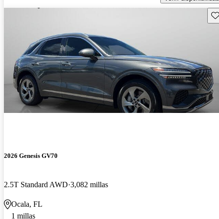
Gu
2026 Genesis GV70
2.5T Standard AWD
3,082 millas
Ocala, FL
1 millas