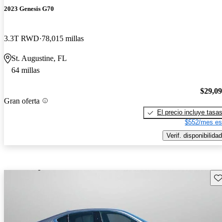
2023 Genesis G70
3.3T RWD
78,015 millas
St. Augustine, FL
64 millas
$29,0
Gran oferta
El precio incluye tasa
$552/mes es
Verif. disponibilidad
Gu