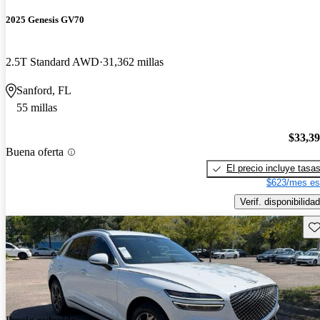
2025 Genesis GV70
2.5T Standard AWD
31,362 millas
Sanford, FL
55 millas
$33,3
Buena oferta
El precio incluye tasa
$623/mes es
Verif. disponibilidad
Gu