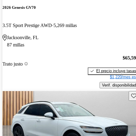
2026 Genesis GV70
3.5T Sport Prestige AWD
5,269 millas
Jacksonville, FL
87 millas
$65,5
Trato justo
El precio incluye tasa
$1,220/mes es
Verif. disponibilidad
Gu