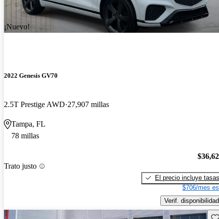
¡Nuevo!
2022 Genesis GV70
2.5T Prestige AWD
27,907 millas
Tampa, FL
78 millas
$36,6
Trato justo
El precio incluye tasa
$706/mes es
Verif. disponibilidad
Gu