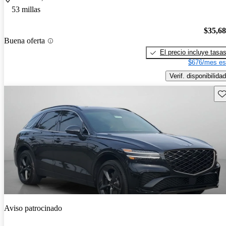
53 millas
$35,6
Buena oferta
El precio incluye tasa
$676/mes es
Verif. disponibilidad
Gu
Aviso patrocinado