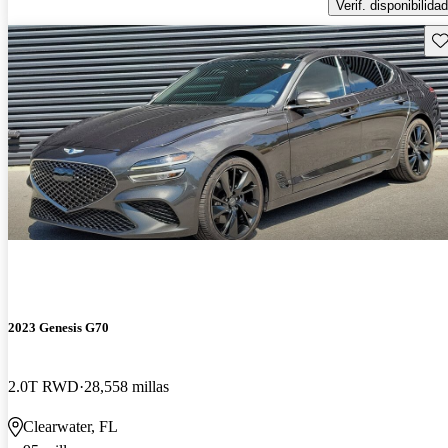
Verif. disponibilidad
Gu
2023 Genesis G70
2.0T RWD
28,558 millas
Clearwater, FL