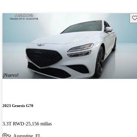
Gu
¡Nuevo!
2023 Genesis G70
3.3T RWD
25,156 millas
St. Augustine, FL