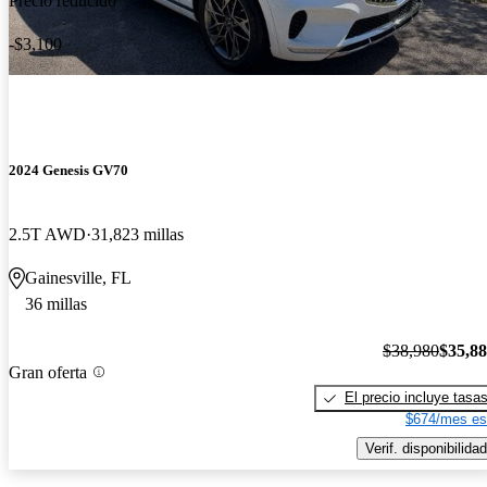
Precio reducido
-$3,100
2024 Genesis GV70
2.5T AWD
31,823 millas
Gainesville, FL
36 millas
$38,980
$35,8
Gran oferta
El precio incluye tasa
$674/mes es
Verif. disponibilidad