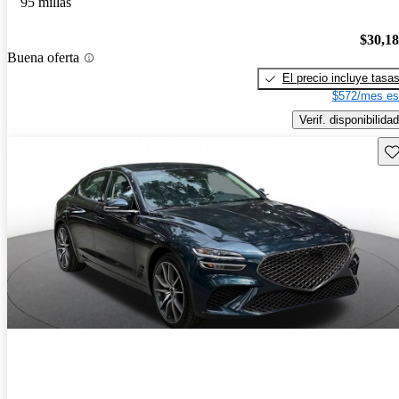
95 millas
$30,1
Buena oferta
El precio incluye tasa
$572/mes es
Verif. disponibilidad
Gu