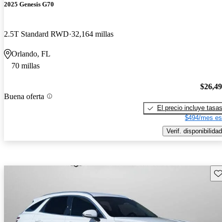
2025 Genesis G70
2.5T Standard RWD
32,164 millas
Orlando, FL
70 millas
$26,4
Buena oferta
El precio incluye tasa
$494/mes es
Verif. disponibilidad
Gu