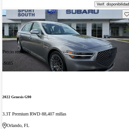
Verif. disponibilidad
Gu
Precio reducido
-$685
2022 Genesis G90
3.3T Premium RWD
88,407 millas
Orlando, FL