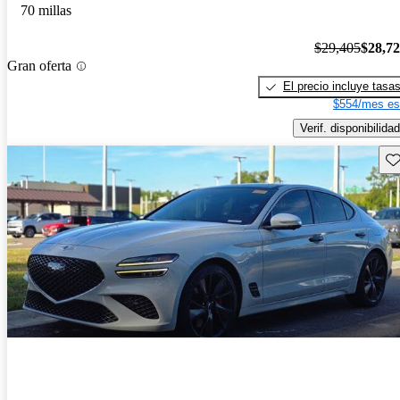
70 millas
$29,405
$28,7
Gran oferta
El precio incluye tasa
$554/mes es
Verif. disponibilidad
Gu