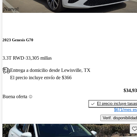
¡Nuevo!
2023 Genesis G70
3.3T RWD
33,305 millas
Entrega a domicilio desde Lewisville, TX
El precio incluye envío de $366
$34,9
Buena oferta
El precio incluye tasa
$671/mes es
Verif. disponibilidad
Gu