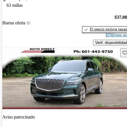
63 millas
$37,0
Buena oferta
El precio incluye tasa
$706/mes es
Verif. disponibilidad
Gu
Aviso patrocinado