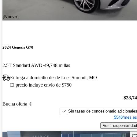
¡Nuevo!
2024 Genesis G70
2.5T Standard AWD
49,748 millas
Entrega a domicilio desde Lees Summit, MO
El precio incluye envío de $750
$28,7
Buena oferta
Sin tasas de concesionario adicionale
$548/mes es
Verif. disponibilidad
Gu