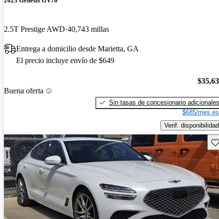
2023 Genesis GV70
2.5T Prestige AWD
40,743 millas
Entrega a domicilio desde Marietta, GA
El precio incluye envío de $649
$35,6
Buena oferta
Sin tasas de concesionario adicionale
$685/mes es
Verif. disponibilidad
Gu