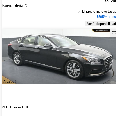
$31,4
Buena oferta
El precio incluye tasa
$595/mes es
Verif. disponibilidad
Gu
¡Nuevo!
2019 Genesis G80