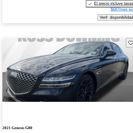
El precio incluye tasa
$687/mes es
Verif. disponibilidad
Gu
¡Nuevo!
2021 Genesis G80