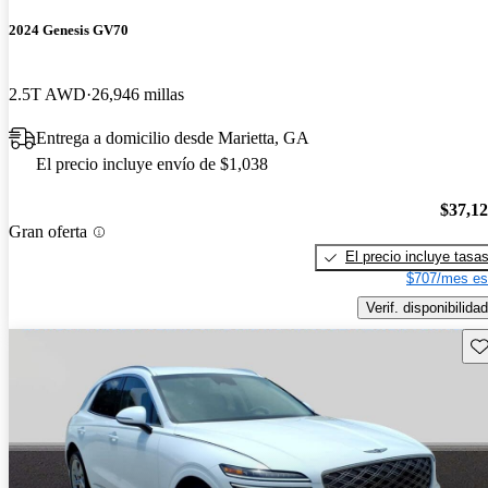
2024 Genesis GV70
2.5T AWD
26,946 millas
Entrega a domicilio desde Marietta, GA
El precio incluye envío de $1,038
$37,1
Gran oferta
El precio incluye tasa
$707/mes es
Verif. disponibilidad
Gu