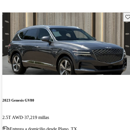
Gu
2023 Genesis GV80
2.5T AWD
37,219 millas
Entrega a domicilio desde Plano, TX