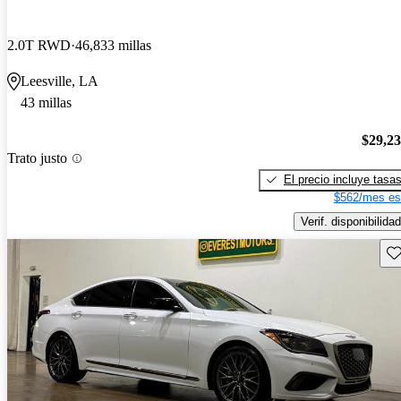
2.0T RWD
46,833 millas
Leesville, LA
43 millas
$29,2
Trato justo
El precio incluye tasa
$562/mes es
Verif. disponibilidad
Gu