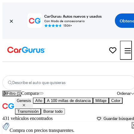
CarGurus: Autos nuevos y usados
Obtene
Con Modo de concesionario
150K+
Autos Genesis usados en venta cerca de
Natchitoches, LA
Describe el auto que quisieras
Compara
Filtro (1)
Ordenar
Genesis
Año
A 100 millas de distancia
Millaje
Color
Transmisión
Borrar todo
431 vehículos encontrados
Guardar búsque
Compra con precios transparentes.