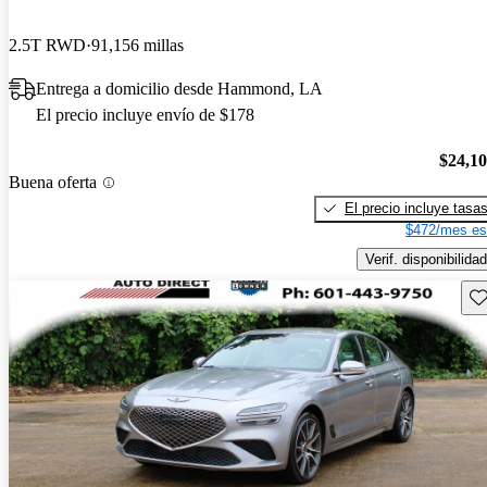
2.5T RWD
91,156 millas
Entrega a domicilio desde Hammond, LA
El precio incluye envío de $178
$24,1
Buena oferta
El precio incluye tasa
$472/mes es
Verif. disponibilidad
Gu