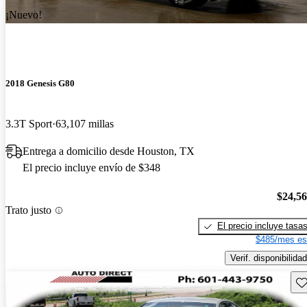
¡Nuevo!
2018 Genesis G80
3.3T Sport
63,107 millas
Entrega a domicilio desde Houston, TX
El precio incluye envío de $348
$24,5
Trato justo
El precio incluye tasa
$485/mes es
Verif. disponibilidad
Gu