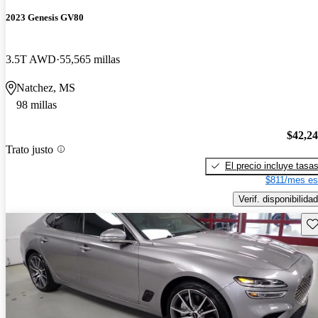
2023 Genesis GV80
3.5T AWD
55,565 millas
Natchez, MS
98 millas
$42,2
Trato justo
El precio incluye tasa
$811/mes es
Verif. disponibilidad
Gu