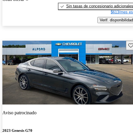
Sin tasas de concesionario adicionale
$613/mes es
Verif. disponibilidad
Gu
Aviso patrocinado
2023 Genesis G70