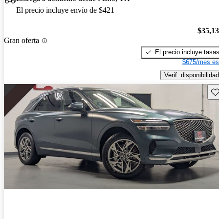
El precio incluye envío de $421
$35,1
Gran oferta
El precio incluye tasa
$675/mes es
Verif. disponibilidad
Gu