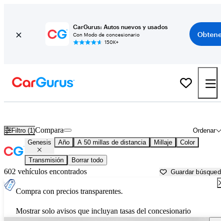
CarGurus: Autos nuevos y usados
Obtene
Con Modo de concesionario
150K+
Autos Genesis usados en venta cerca de
Nashville, TN
Compara
Filtro (1)
Ordenar
Genesis
Año
A 50 millas de distancia
Millaje
Color
Transmisión
Borrar todo
602 vehículos encontrados
Guardar búsque
Compra con precios transparentes.
Mostrar solo avisos que incluyan tasas del concesionario