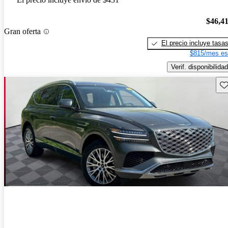
$46,4
Gran oferta
El precio incluye tasa
$815/mes es
Verif. disponibilidad
Gu