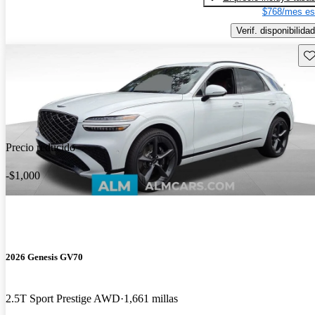
$768/mes es
Verif. disponibilidad
Gu
Precio reducido
-$1,000
2026 Genesis GV70
2.5T Sport Prestige AWD
1,661 millas