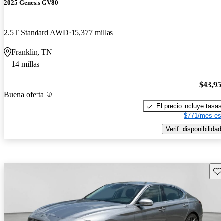
2025 Genesis GV80
2.5T Standard AWD
15,377 millas
Franklin, TN
14 millas
$43,9
Buena oferta
El precio incluye tasa
$771/mes es
Verif. disponibilidad
Gu