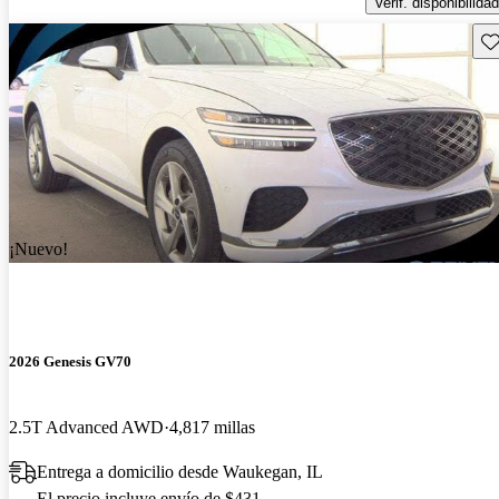
Verif. disponibilidad
Gu
¡Nuevo!
2026 Genesis GV70
2.5T Advanced AWD
4,817 millas
Entrega a domicilio desde Waukegan, IL
El precio incluye envío de $431