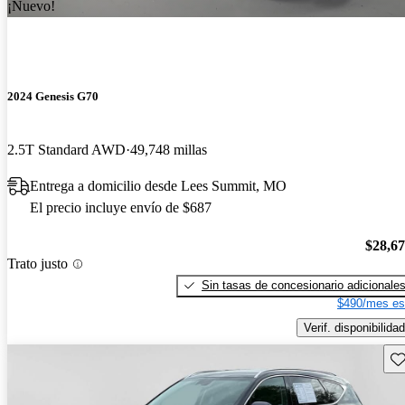
¡Nuevo!
2024 Genesis G70
2.5T Standard AWD
49,748 millas
Entrega a domicilio desde Lees Summit, MO
El precio incluye envío de $687
$28,6
Trato justo
Sin tasas de concesionario adicionale
$490/mes es
Verif. disponibilidad
Gu