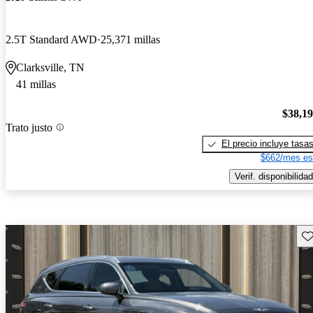
2.5T Standard AWD
25,371 millas
Clarksville, TN
41 millas
$38,1
Trato justo
El precio incluye tasa
$662/mes es
Verif. disponibilidad
Gu