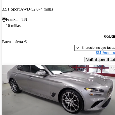
3.5T Sport AWD
52,074 millas
Franklin, TN
16 millas
$34,3
Buena oferta
El precio incluye tasa
$611/mes es
Verif. disponibilidad
Gu