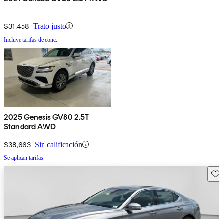
$31,458
Trato justo
Incluye tarifas de conc.
2025 Genesis GV80 2.5T
Standard AWD
$38,663
Sin calificación
Se aplican tarifas
Gu