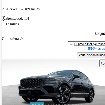
2.5T AWD
62,189 millas
Brentwood, TN
13 millas
$29,0
Gran oferta
El precio incluye tasa
$510/mes es
Verif. disponibilidad
Gu