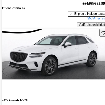
$34,989
$33,9
Buena oferta
El precio incluye tasa
$585/mes es
Verif. disponibilidad
Gu
2022 Genesis GV70