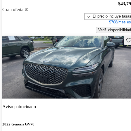
$43,7
Gran oferta
El precio incluye tasa
$768/mes es
Verif. disponibilidad
Gu
Aviso patrocinado
2022 Genesis GV70