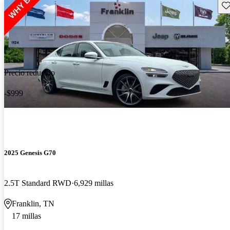
Gu
Precio reducido
-$999
2025 Genesis G70
2.5T Standard RWD
6,929 millas
Franklin, TN
17 millas