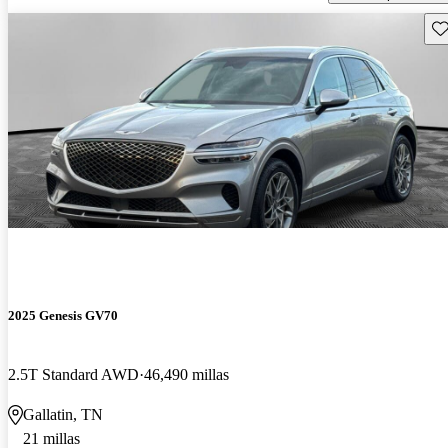
Gu
2025 Genesis GV70
2.5T Standard AWD
46,490 millas
Gallatin, TN
21 millas