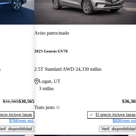
Aviso patrocinado
2025 Genesis GV70
s
2.5T Standard AWD
24,330 millas
Logan, UT
3 millas
$31,565
$30,565
$36,36
Trato justo
recio incluye tasas
El precio incluye tasas
$784/mes est.
$926/mes est
erif. disponibilidad
Verif. disponibilidad