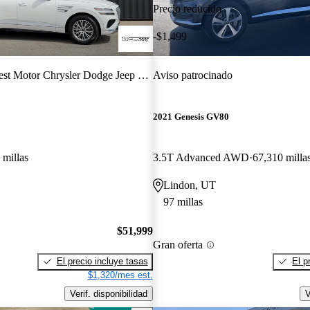
Precio reducido
-$1,499
st Motor Chrysler Dodge Jeep Ram
Aviso patrocinado
2021 Genesis GV80
 millas
3.5T Advanced AWD
67,310 milla
Lindon, UT
97 millas
$51,999
Gran oferta
El precio incluye tasas
El p
$1,320/mes est.
Verif. disponibilidad
V