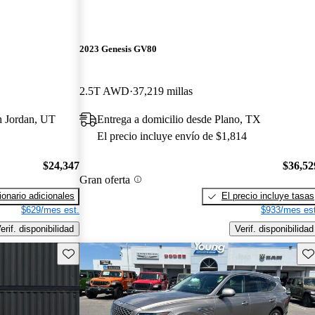
2023 Genesis GV80
2.5T AWD
37,219 millas
th Jordan, UT
Entrega a domicilio desde Plano, TX
El precio incluye envío de $1,814
$24,347
$36,52
Gran oferta
onario adicionales
El precio incluye tasas
$629/mes est.
$933/mes est
erif. disponibilidad
Verif. disponibilidad
Guarda este Aviso
Gu