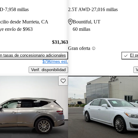
WD
7,958 millas
2.5T AWD
27,016 millas
cilio desde Murrieta, CA
Bountiful, UT
uye envío de $963
60 millas
$31,363
Gran oferta
n tasas de concesionario adicionales
El p
$796/mes est.
Verif. disponibilidad
V
Guarda este Aviso