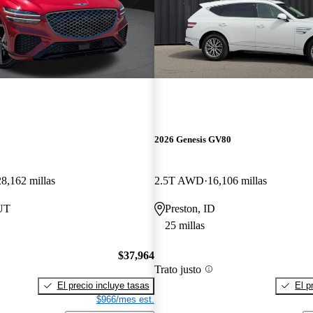
2026 Genesis GV80
28,162 millas
2.5T AWD
16,106 millas
 UT
Preston, ID
25 millas
$37,964
Trato justo
El precio incluye tasas
El p
$966/mes est.