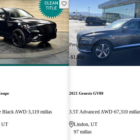
Guarda este Aviso
Precio reducido
-$1,499
Coupe
2021 Genesis GV80
ge Black AWD
3,119 millas
3.5T Advanced AWD
67,310 milla
, UT
Lindon, UT
97 millas