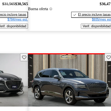
$31,565
$30,565
$36,47
Buena oferta
recio incluye tasas
El precio incluye tasas
$784/mes est.
$935/mes est
erif. disponibilidad
Verif. disponibilidad
Guarda este Aviso
Gu