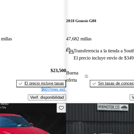
2018 Genesis G80
 millas
47,682 millas
Transferencia a la tienda a Sou
El precio incluye envío de $349
$23,500
Buena
oferta
El precio incluye tasas
Sin tasas de concesi
$607/mes est.
Verif. disponibilidad
V
Guarda este Aviso