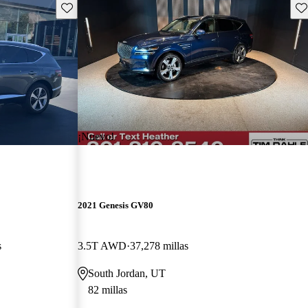
Guarda este Aviso
Gu
¡Nuevo!
2021 Genesis GV80
s
3.5T AWD
37,278 millas
South Jordan, UT
82 millas