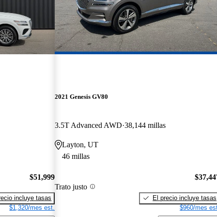
2021 Genesis GV80
3.5T Advanced AWD
38,144 millas
Layton, UT
46 millas
$51,999
$37,44
Trato justo
recio incluye tasas
El precio incluye tasas
$1,320/mes est.
$960/mes est