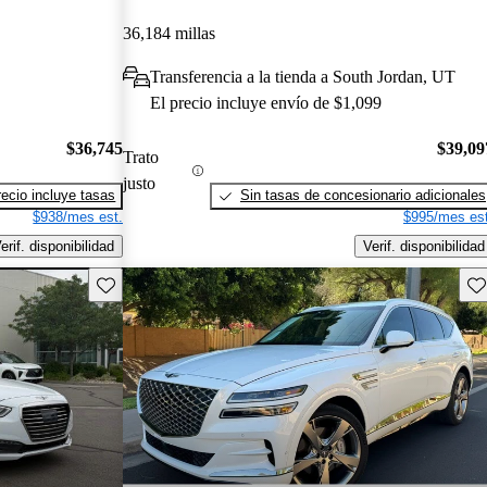
36,184 millas
Transferencia a la tienda a South Jordan, UT
El precio incluye envío de $1,099
$36,745
$39,09
Trato
justo
recio incluye tasas
Sin tasas de concesionario adicionales
$938/mes est.
$995/mes est
erif. disponibilidad
Verif. disponibilidad
Guarda este Aviso
Gu