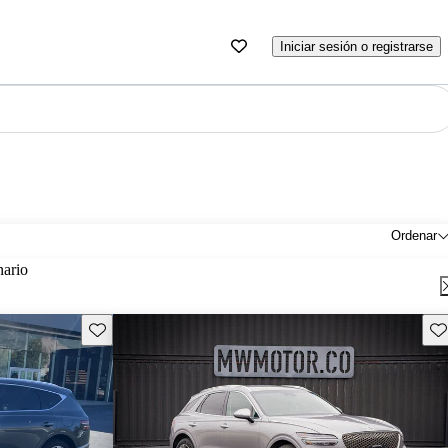
Iniciar sesión o registrarse
Ordenar
nario
Guarda este Aviso
Gu