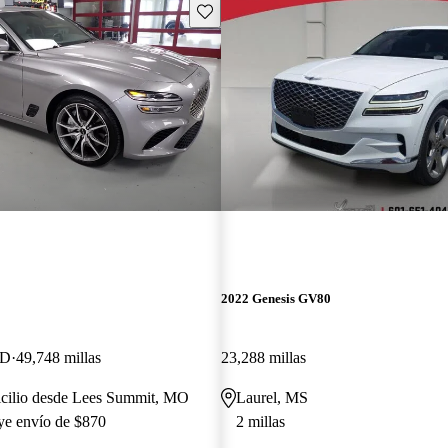
Guarda este Aviso
2022 Genesis GV80
WD
49,748 millas
23,288 millas
icilio desde Lees Summit, MO
Laurel, MS
uye envío de $870
2 millas