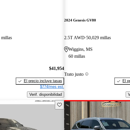
2024 Genesis GV80
 millas
2.5T AWD
50,029 millas
Wiggins, MS
60 millas
$41,954
Trato justo
El precio incluye tasas
El p
$774/mes est.
Verif. disponibilidad
V
Guarda este Aviso