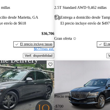
 millas
2.5T Standard AWD
9,462 millas
cilio desde Marietta, GA
Entrega a domicilio desde Tam
uye envío de $618
El precio incluye envío de $497
$36,706
Gran oferta
El precio incluye tasas
El p
$677/mes est.
Verif. disponibilidad
V
Guarda este Aviso
Precio reducido
-$700