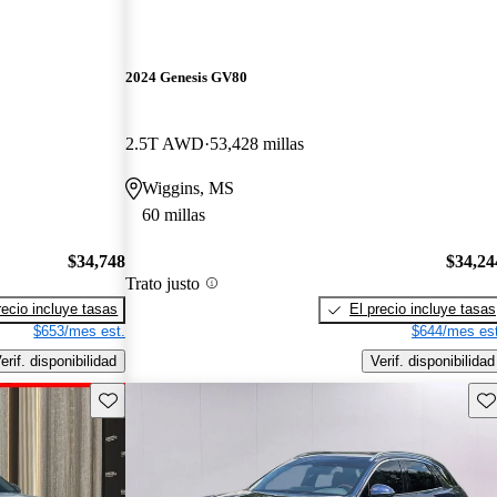
2024 Genesis GV80
2.5T AWD
53,428 millas
Wiggins, MS
60 millas
$34,748
$34,24
Trato justo
recio incluye tasas
El precio incluye tasas
$653/mes est.
$644/mes est
erif. disponibilidad
Verif. disponibilidad
Guarda este Aviso
Gu