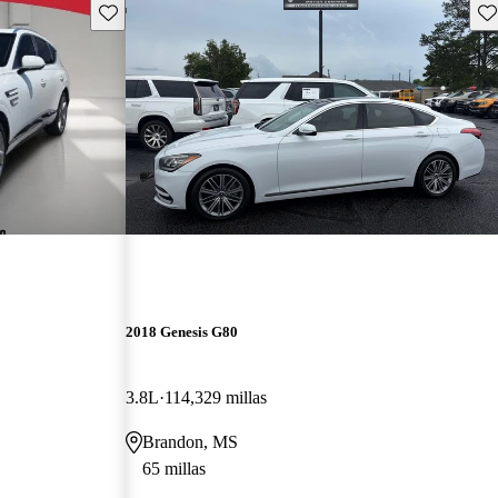
Guarda este Aviso
Gu
2018 Genesis G80
3.8L
114,329 millas
Brandon, MS
65 millas