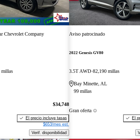
ar Chevrolet Company
Aviso patrocinado
2022 Genesis GV80
 millas
3.5T AWD
82,190 millas
Bay Minette, AL
99 millas
$34,748
Gran oferta
El precio incluye tasas
El p
$653/mes est.
Verif. disponibilidad
V