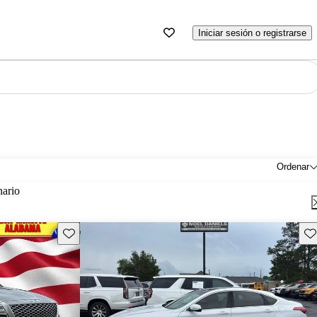
Iniciar sesión o registrarse
Ordenar
nario
Guarda este Aviso
Gu