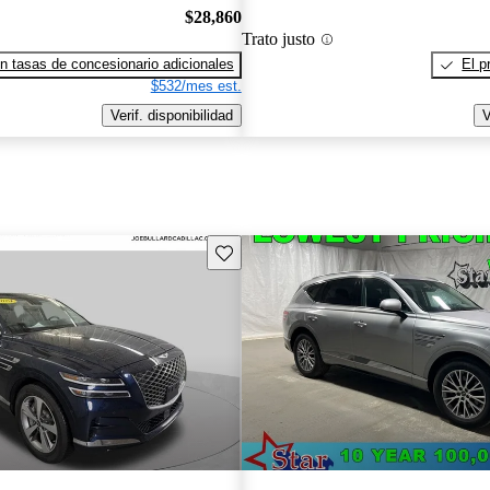
$28,860
Trato justo
n tasas de concesionario adicionales
El p
$532/mes est.
Verif. disponibilidad
V
Guarda este Aviso