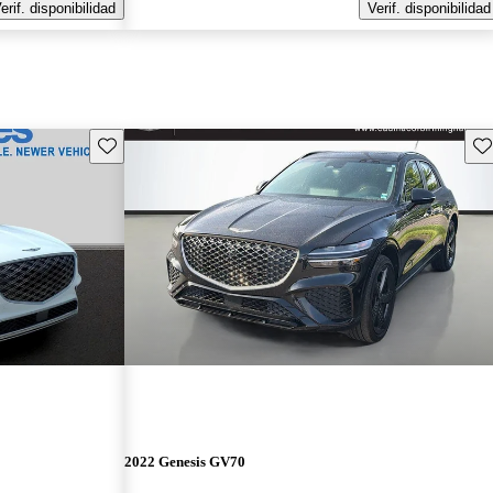
erif. disponibilidad
Verif. disponibilidad
Guarda este Aviso
Gu
2022 Genesis GV70