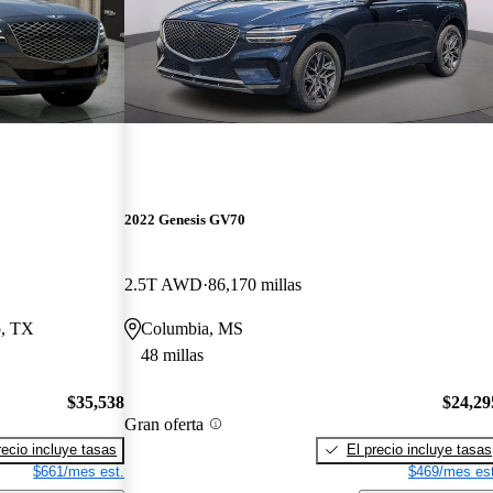
2022 Genesis GV70
2.5T AWD
86,170 millas
o, TX
Columbia, MS
48 millas
$35,538
$24,29
Gran oferta
recio incluye tasas
El precio incluye tasas
$661/mes est.
$469/mes est