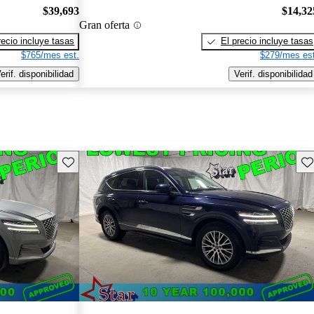
$39,693
$14,32
Gran oferta
recio incluye tasas
El precio incluye tasas
$765/mes est.
$279/mes est
erif. disponibilidad
Verif. disponibilidad
Guarda este Aviso
Gu