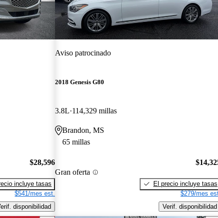
Aviso patrocinado
2018 Genesis G80
3.8L
114,329 millas
Brandon, MS
65 millas
$28,596
$14,32
Gran oferta
recio incluye tasas
El precio incluye tasas
$541/mes est.
$279/mes est
erif. disponibilidad
Verif. disponibilidad