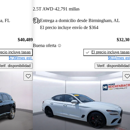
2.5T AWD
42,791 millas
pa, FL
Entrega a domicilio desde Birmingham, AL
El precio incluye envío de $364
$40,489
$32,30
Buena oferta
recio incluye tasas
El precio incluye tasas
$739/mes est.
$611/mes est
erif. disponibilidad
Verif. disponibilidad
Guarda este Aviso
Gu