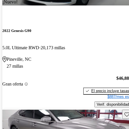
¡Nuevo!
2022 Genesis G90
5.0L Ultimate RWD
20,173 millas
Pineville, NC
27 millas
$46,8
Gran oferta
El precio incluye tasa
$887/mes es
Verif. disponibilidad
Gu