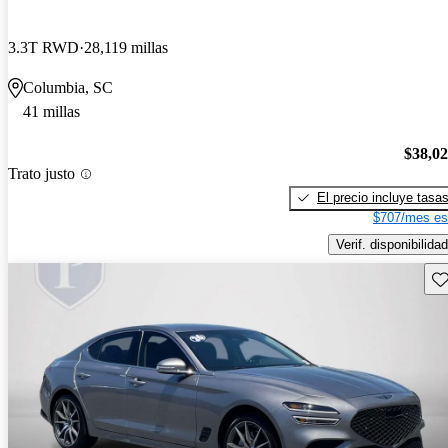
3.3T RWD
28,119 millas
Columbia, SC
41 millas
$38,0
Trato justo
El precio incluye tasa
$707/mes es
Verif. disponibilidad
Gu