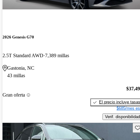
2026 Genesis G70
2.5T Standard AWD
7,389 millas
Gastonia, NC
43 millas
$37,4
Gran oferta
El precio incluye tasa
$685/mes es
Verif. disponibilidad
Gu