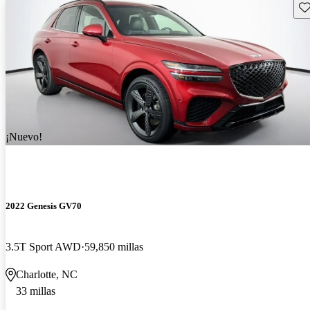
Gu
¡Nuevo!
2022 Genesis GV70
3.5T Sport AWD
59,850 millas
Charlotte, NC
33 millas