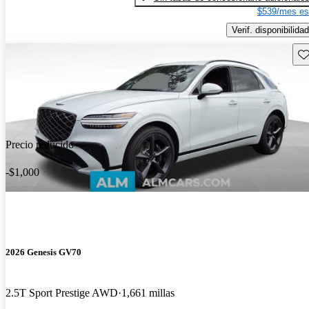
$539/mes es
Verif. disponibilidad
Gu
Precio reducido
-$1,000
2026 Genesis GV70
2.5T Sport Prestige AWD
1,661 millas