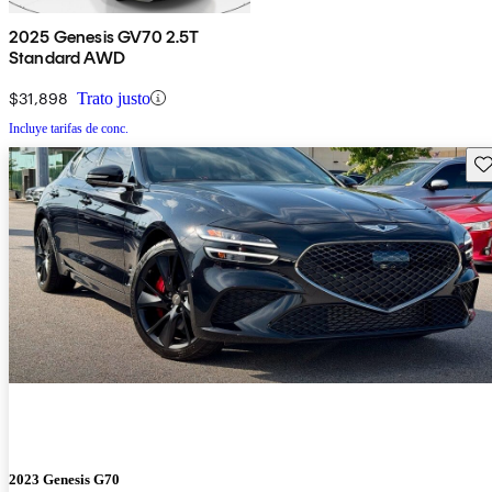
2025 Genesis GV70 2.5T
Standard AWD
$31,898
Trato justo
Incluye tarifas de conc.
Gu
2023 Genesis G70