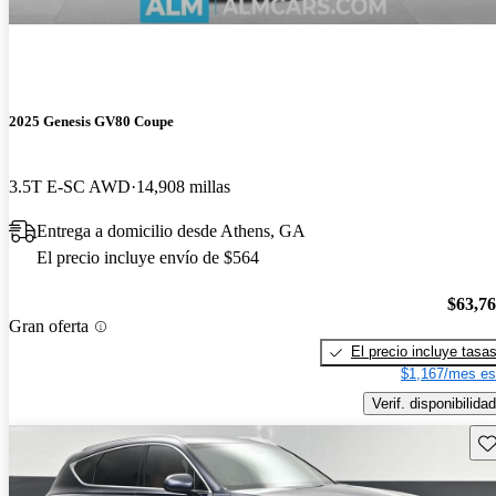
2025 Genesis GV80 Coupe
3.5T E-SC AWD
14,908 millas
Entrega a domicilio desde Athens, GA
El precio incluye envío de $564
$63,7
Gran oferta
El precio incluye tasa
$1,167/mes es
Verif. disponibilidad
Gu