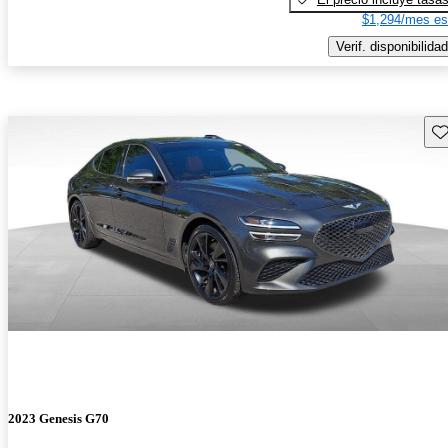
$1,294/mes es
Verif. disponibilidad
Gu
2023 Genesis G70