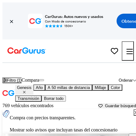
CarGurus: Autos nuevos y usados
Obtene
Con Modo de concesionario
150K+
Autos Genesis usados en venta cerca de
Lancaster, SC
Compara
Filtro (1)
Ordenar
Genesis
Año
A 50 millas de distancia
Millaje
Color
Transmisión
Borrar todo
769 vehículos encontrados
Guardar búsque
Compra con precios transparentes.
Mostrar solo avisos que incluyan tasas del concesionario