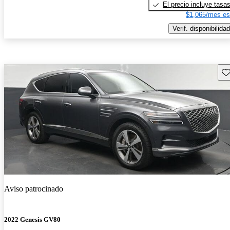
El precio incluye tasa
$1,065/mes es
Verif. disponibilidad
Gu
Aviso patrocinado
2022 Genesis GV80