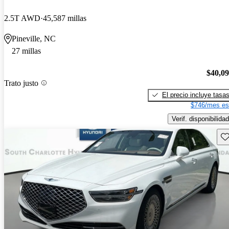
2.5T AWD
45,587 millas
Pineville, NC
27 millas
$40,0
Trato justo
El precio incluye tasa
$746/mes es
Verif. disponibilidad
Gu