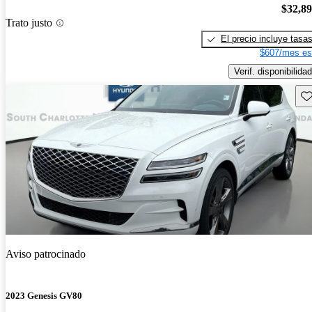
$32,8
Trato justo
El precio incluye tasa
$607/mes es
Verif. disponibilidad
Gu
Aviso patrocinado
2023 Genesis GV80