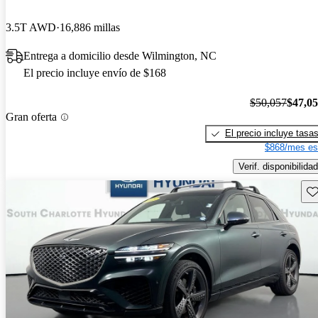
3.5T AWD
16,886 millas
Entrega a domicilio desde Wilmington, NC
El precio incluye envío de $168
$50,057
$47,0
Gran oferta
El precio incluye tasa
$868/mes es
Verif. disponibilidad
Gu