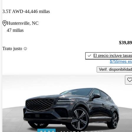
3.5T AWD
44,446 millas
Huntersville, NC
47 millas
$39,8
Trato justo
El precio incluye tasa
$755/mes es
Verif. disponibilidad
Gu