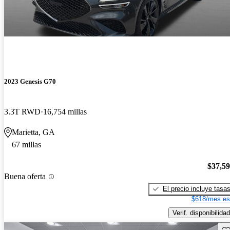
2023 Genesis G70
3.3T RWD
16,754 millas
Marietta, GA
67 millas
$37,5
Buena oferta
El precio incluye tasa
$618/mes es
Verif. disponibilidad
Gu