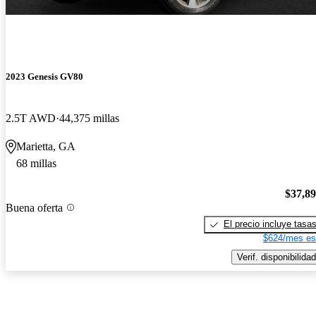
2023 Genesis GV80
2.5T AWD
44,375 millas
Marietta, GA
68 millas
$37,8
Buena oferta
El precio incluye tasa
$624/mes es
Verif. disponibilidad