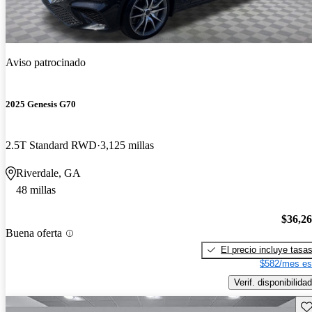
Aviso patrocinado
2025 Genesis G70
2.5T Standard RWD
3,125 millas
Riverdale, GA
48 millas
$36,2
Buena oferta
El precio incluye tasa
$582/mes es
Verif. disponibilidad
Gu