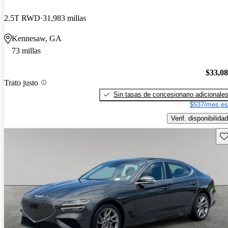
2.5T RWD
31,983 millas
Kennesaw, GA
73 millas
$33,0
Trato justo
Sin tasas de concesionario adicionale
$537/mes es
Verif. disponibilidad
Gu