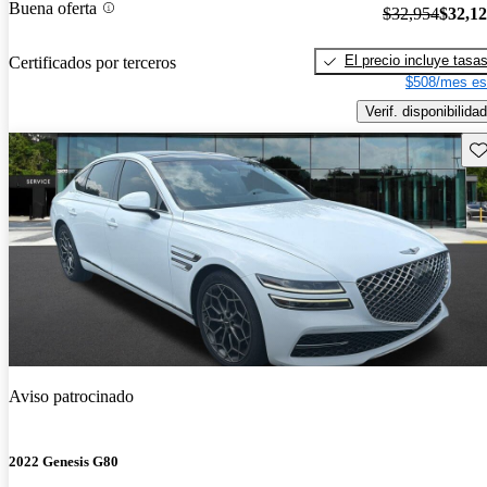
Buena oferta
$32,954
$32,1
El precio incluye tasa
Certificados por terceros
$508/mes es
Verif. disponibilidad
Gu
Aviso patrocinado
2022 Genesis G80