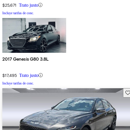
$25,671
Trato justo
Incluye tarifas de conc.
2017 Genesis G80 3.8L
$17,495
Trato justo
Incluye tarifas de conc.
Gu