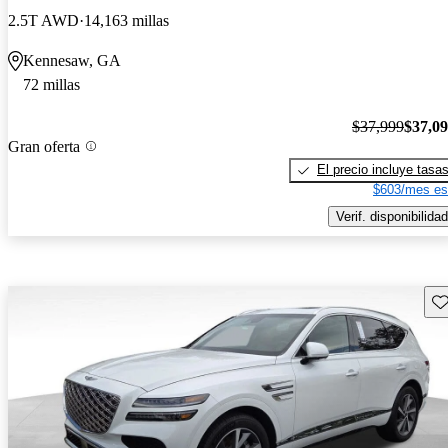
2.5T AWD
14,163 millas
Kennesaw, GA
72 millas
$37,999
$37,0
Gran oferta
El precio incluye tasa
$603/mes es
Verif. disponibilidad
Gu