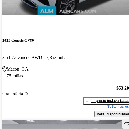
2025 Genesis GV80
3.5T Advanced AWD
17,853 millas
Macon, GA
75 millas
$53,2
Gran oferta
El precio incluye tasa
$918/mes es
Verif. disponibilidad
Gu