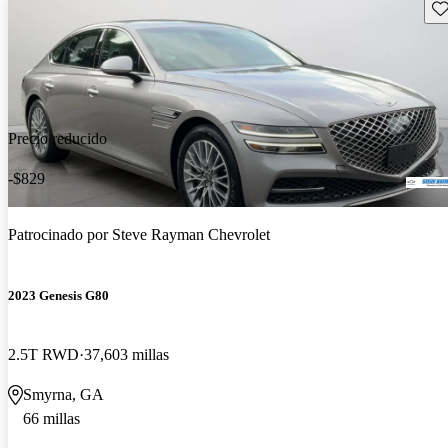
Gu
Precio reducido
-$829
Patrocinado por
Steve Rayman Chevrolet
2023 Genesis G80
2.5T RWD
37,603 millas
Smyrna, GA
66 millas