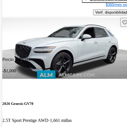
$360/mes es
Verif. disponibilidad
Gu
Precio reducido
-$1,000
2026 Genesis GV70
2.5T Sport Prestige AWD
1,661 millas