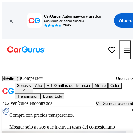
CarGurus: Autos nuevos y usados
Obtene
Con Modo de concesionario
150K+
Autos Genesis usados en venta cerca de
Lagrange, GA
Compara
Filtro (1)
Ordenar
Genesis
Año
A 100 millas de distancia
Millaje
Color
Transmisión
Borrar todo
462 vehículos encontrados
Guardar búsque
Compra con precios transparentes.
Mostrar solo avisos que incluyan tasas del concesionario