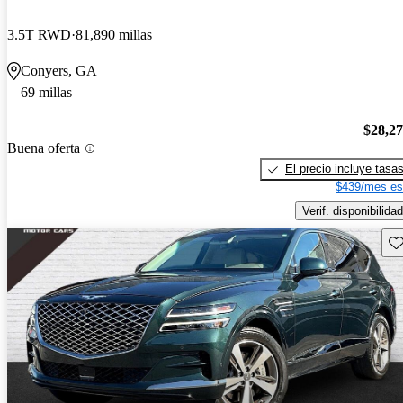
3.5T RWD
81,890 millas
Conyers, GA
69 millas
$28,2
Buena oferta
El precio incluye tasa
$439/mes es
Verif. disponibilidad
Gu