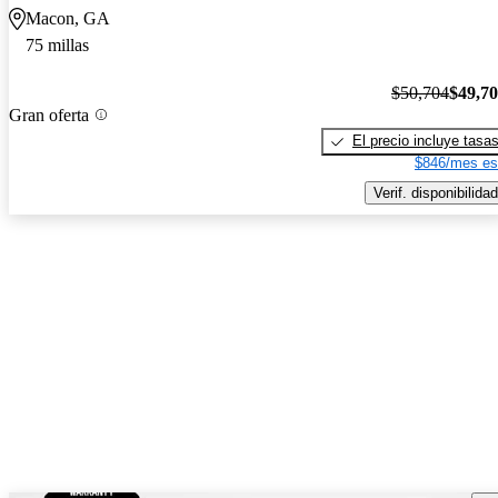
Macon, GA
75 millas
$50,704
$49,7
Gran oferta
El precio incluye tasa
$846/mes es
Verif. disponibilidad