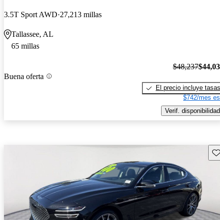
3.5T Sport AWD
27,213 millas
Tallassee, AL
65 millas
$48,237
$44,0
Buena oferta
El precio incluye tasa
$742/mes es
Verif. disponibilidad
Gu