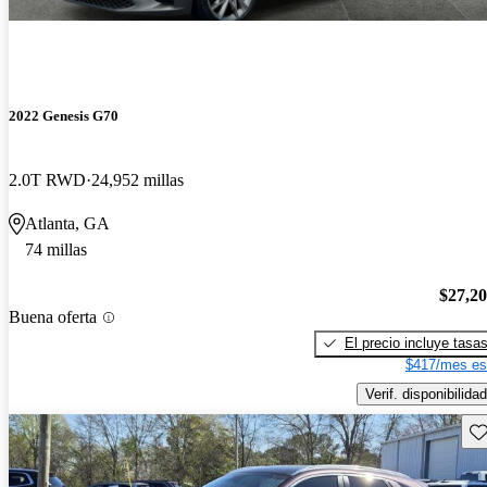
2022 Genesis G70
2.0T RWD
24,952 millas
Atlanta, GA
74 millas
$27,2
Buena oferta
El precio incluye tasa
$417/mes es
Verif. disponibilidad
Gu