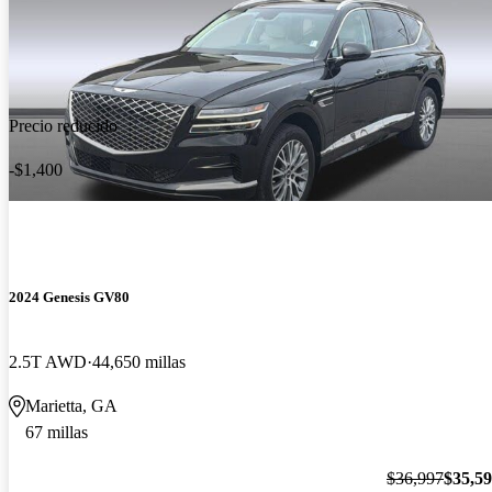
Precio reducido
-$1,400
2024 Genesis GV80
2.5T AWD
44,650 millas
Marietta, GA
67 millas
$36,997
$35,5