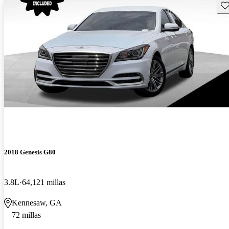
Gu
2018 Genesis G80
3.8L
64,121 millas
Kennesaw, GA
72 millas