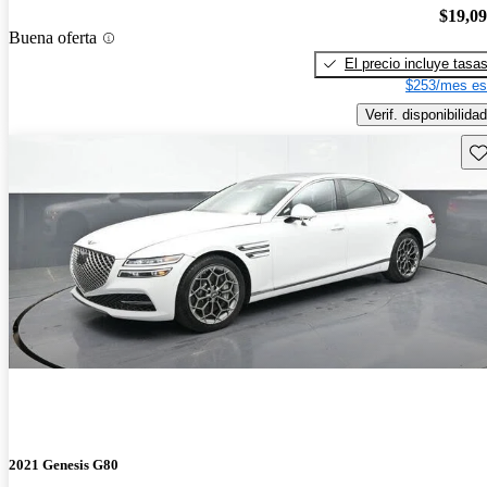
$19,0
Buena oferta
El precio incluye tasa
$253/mes es
Verif. disponibilidad
Gu
2021 Genesis G80