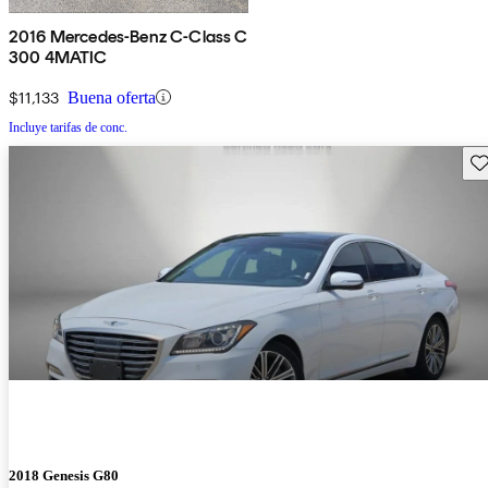
2016 Mercedes-Benz C-Class C
300 4MATIC
$11,133
Buena oferta
Incluye tarifas de conc.
Gu
2018 Genesis G80