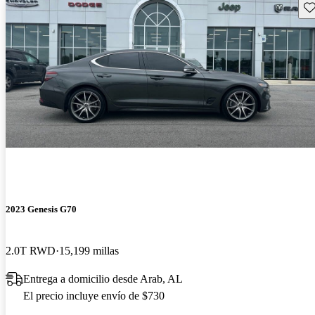
Gu
2023 Genesis G70
2.0T RWD
15,199 millas
Entrega a domicilio desde Arab, AL
El precio incluye envío de $730