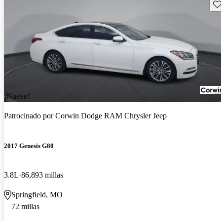
Gu
¡Nuevo!
Patrocinado por
Corwin Dodge RAM Chrysler Jeep
2017 Genesis G80
3.8L
86,893 millas
Springfield, MO
72 millas