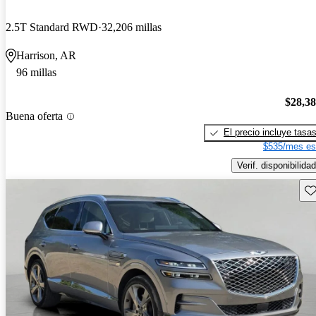
2.5T Standard RWD
32,206 millas
Harrison, AR
96 millas
$28,3
Buena oferta
El precio incluye tasa
$535/mes es
Verif. disponibilidad
Gu