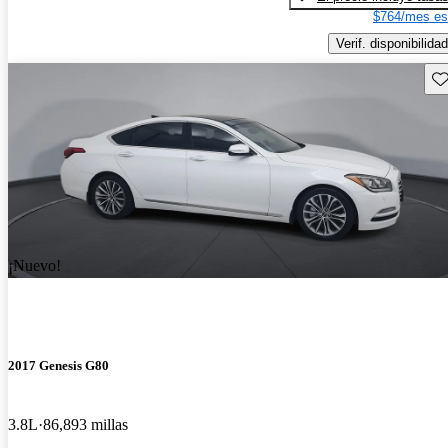
$764/mes es
Verif. disponibilidad
Gu
¡Nuevo!
2017 Genesis G80
3.8L
86,893 millas