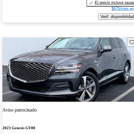
El precio incluye tasa
$675/mes es
Verif. disponibilidad
Gu
Aviso patrocinado
2023 Genesis GV80