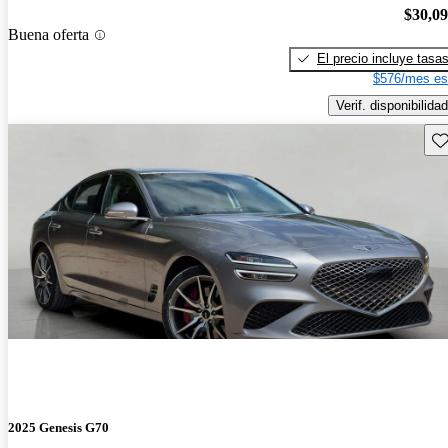
$30,0
Buena oferta
El precio incluye tasa
$576/mes es
Verif. disponibilidad
Gu
2025 Genesis G70