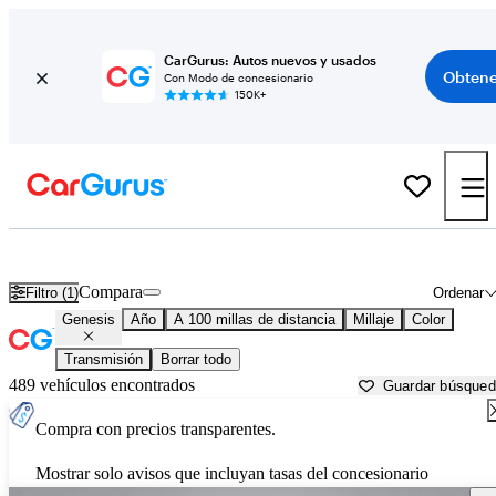
CarGurus: Autos nuevos y usados
Obtene
Con Modo de concesionario
150K+
Autos Genesis usados en venta cerca de
Joplin, MO
Compara
Filtro (1)
Ordenar
Genesis
Año
A 100 millas de distancia
Millaje
Color
Transmisión
Borrar todo
489 vehículos encontrados
Guardar búsque
Compra con precios transparentes.
Mostrar solo avisos que incluyan tasas del concesionario