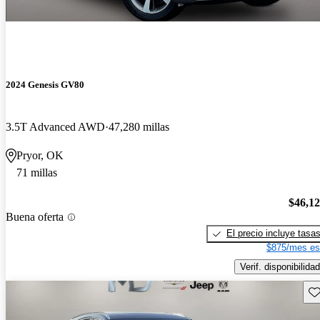
2024 Genesis GV80
3.5T Advanced AWD
47,280 millas
Pryor, OK
71 millas
$46,1
Buena oferta
El precio incluye tasa
$875/mes es
Verif. disponibilidad
Gu