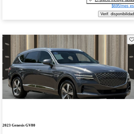
$695/mes es
Verif. disponibilidad
Gu
2023 Genesis GV80