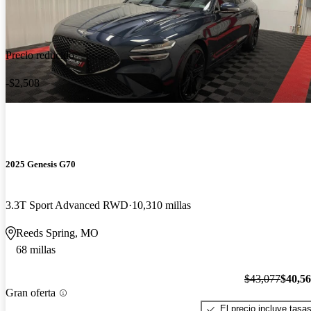
Precio reducido
-$2,508
2025 Genesis G70
3.3T Sport Advanced RWD
10,310 millas
Reeds Spring, MO
68 millas
$43,077
$40,5
Gran oferta
El precio incluye tasa