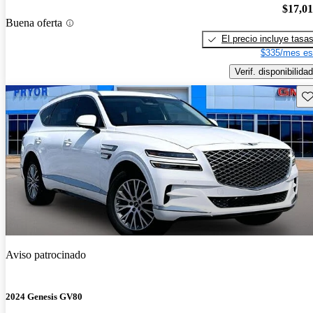
$17,0
Buena oferta
El precio incluye tasa
$335/mes es
Verif. disponibilidad
Gu
Aviso patrocinado
2024 Genesis GV80