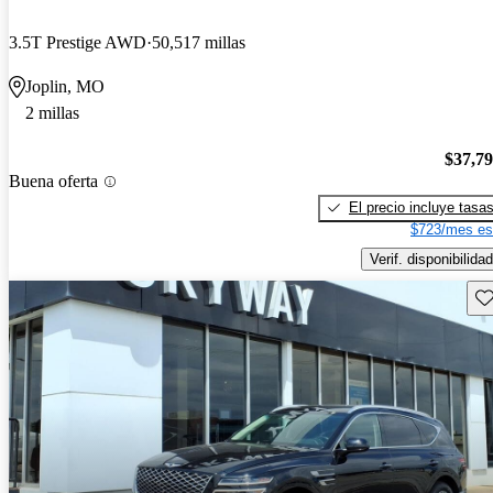
3.5T Prestige AWD
50,517 millas
Joplin, MO
2 millas
$37,7
Buena oferta
El precio incluye tasa
$723/mes es
Verif. disponibilidad
Gu