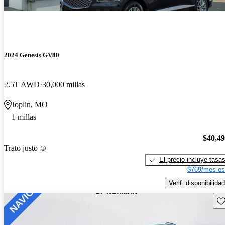
2024 Genesis GV80
2.5T AWD
30,000 millas
Joplin, MO
1 millas
$40,4
Trato justo
El precio incluye tasa
$769/mes es
Verif. disponibilidad
Gu