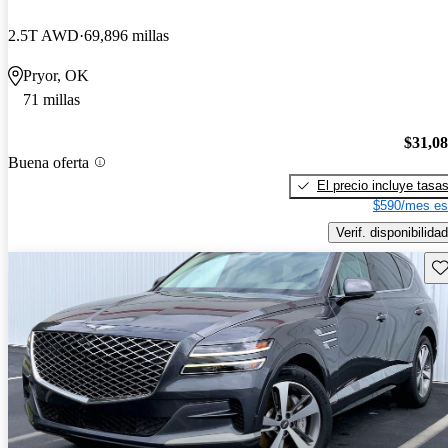
2.5T AWD
69,896 millas
Pryor, OK
71 millas
$31,0
Buena oferta
El precio incluye tasa
$590/mes es
Verif. disponibilidad
Gu