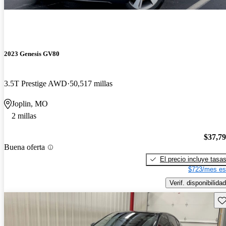
2023 Genesis GV80
3.5T Prestige AWD
50,517 millas
Joplin, MO
2 millas
$37,7
Buena oferta
El precio incluye tasa
$723/mes es
Verif. disponibilidad
Gu