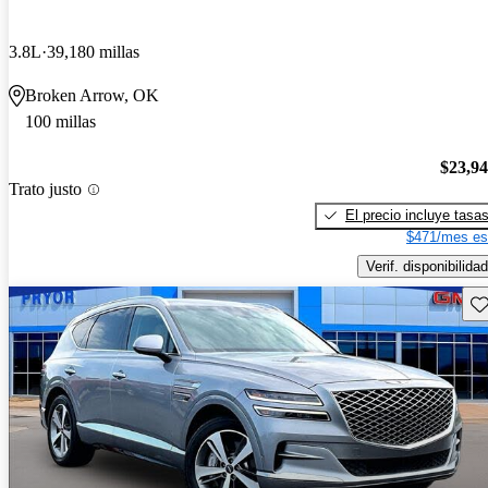
3.8L
39,180 millas
Broken Arrow, OK
100 millas
$23,9
Trato justo
El precio incluye tasa
$471/mes es
Verif. disponibilidad
Gu