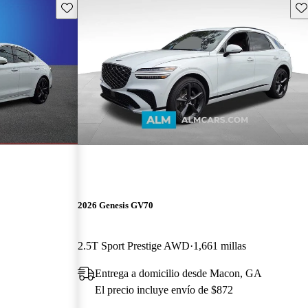
Guarda este Aviso
Gu
2026 Genesis GV70
2.5T Sport Prestige AWD
1,661 millas
Entrega a domicilio desde Macon, GA
El precio incluye envío de $872