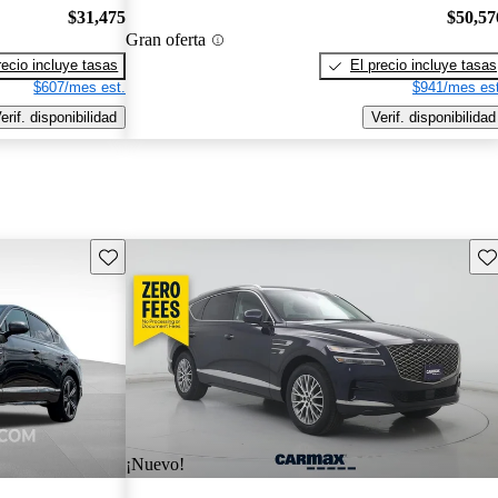
$31,475
$50,57
Gran oferta
recio incluye tasas
El precio incluye tasas
$607/mes est.
$941/mes est
erif. disponibilidad
Verif. disponibilidad
Guarda este Aviso
Gu
¡Nuevo!