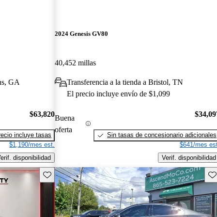
2024 Genesis GV80
40,452 millas
ens, GA
Transferencia a la tienda a Bristol, TN
El precio incluye envío de $1,099
$63,820
$34,09
Buena
oferta
recio incluye tasas
Sin tasas de concesionario adicionales
$1,190/mes est.
$641/mes est
erif. disponibilidad
Verif. disponibilidad
Guarda este Aviso
Gu