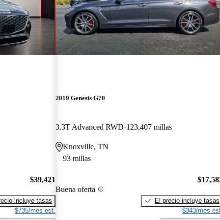
2019 Genesis G70
3.3T Advanced RWD
123,407 millas
Knoxville, TN
93 millas
$39,421
$17,58
Buena oferta
recio incluye tasas
El precio incluye tasas
$735/mes est.
$343/mes est