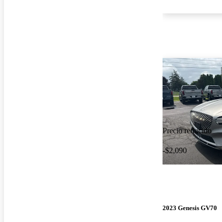
Precio reducido
-$2,090
2023 Genesis GV70