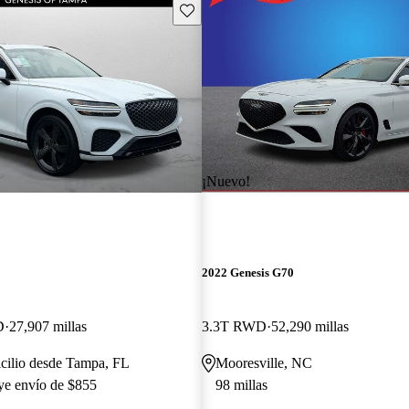
Guarda este Aviso
¡Nuevo!
2022 Genesis G70
D
27,907 millas
3.3T RWD
52,290 millas
cilio desde Tampa, FL
Mooresville, NC
uye envío de $855
98 millas