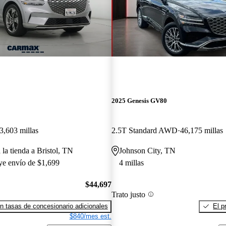
2025 Genesis GV80
3,603 millas
2.5T Standard AWD
46,175 millas
 la tienda a Bristol, TN
Johnson City, TN
uye envío de $1,699
4 millas
$44,697
Trato justo
n tasas de concesionario adicionales
El p
$840/mes est.