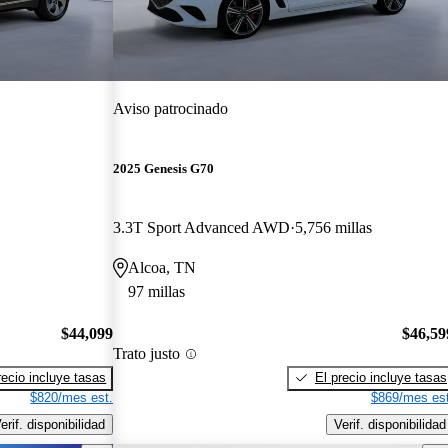
Aviso patrocinado
2025 Genesis G70
3.3T Sport Advanced AWD
5,756 millas
Alcoa, TN
97 millas
$44,099
$46,59
Trato justo
recio incluye tasas
El precio incluye tasas
$820/mes est.
$869/mes est
erif. disponibilidad
Verif. disponibilidad