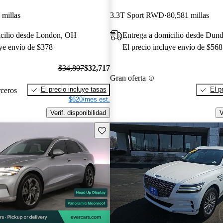
 millas
3.3T Sport RWD
80,581 millas
icilio desde London, OH
Entrega a domicilio desde Dun
uye envío de $378
El precio incluye envío de $568
$34,807
$32,717
Gran oferta
El precio incluye tasas
El p
rceros
$620/mes est.
Verif. disponibilidad
V
Guarda este Aviso