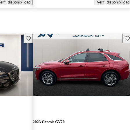
erif. disponibilidad
Verif. disponibilidad
Guarda este Aviso
Gu
2023 Genesis GV70