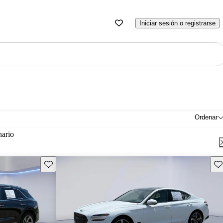
Iniciar sesión o registrarse
Ordenar
nario
Guarda este Aviso
Gu