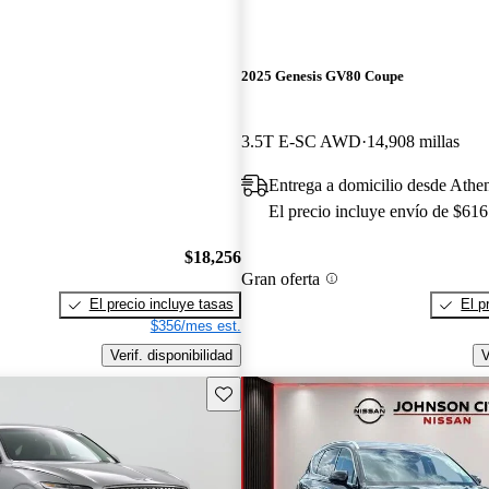
2025 Genesis GV80 Coupe
3.5T E-SC AWD
14,908 millas
Entrega a domicilio desde Ath
El precio incluye envío de $616
$18,256
Gran oferta
El precio incluye tasas
El p
$356/mes est.
Verif. disponibilidad
V
Guarda este Aviso