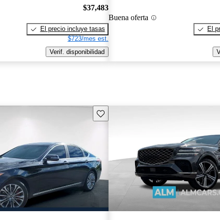
$37,483
Buena oferta
El precio incluye tasas
El p
$723/mes est.
Verif. disponibilidad
V
Guarda este Aviso