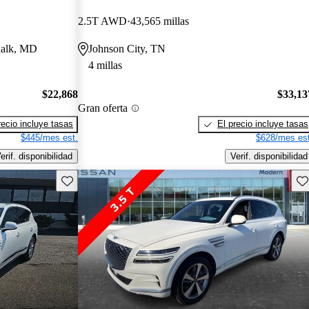
2.5T AWD
43,565 millas
dalk, MD
Johnson City, TN
4 millas
$22,868
$33,13
Gran oferta
recio incluye tasas
El precio incluye tasas
$445/mes est.
$628/mes est
erif. disponibilidad
Verif. disponibilidad
Guarda este Aviso
Gu