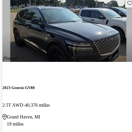
Gu
¡Nuevo!
2023 Genesis GV80
2.5T AWD
40,376 millas
Grand Haven, MI
19 millas