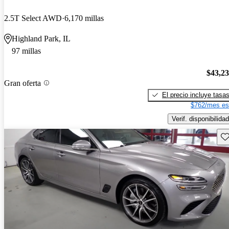
2.5T Select AWD
6,170 millas
Highland Park, IL
97 millas
$43,2
Gran oferta
El precio incluye tasa
$762/mes es
Verif. disponibilidad
Gu