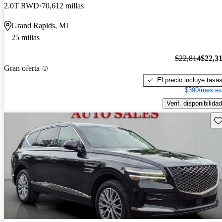
2.0T RWD
70,612 millas
Grand Rapids, MI
25 millas
$22,814
$22,3
Gran oferta
El precio incluye tasa
$390/mes es
Verif. disponibilidad
Gu