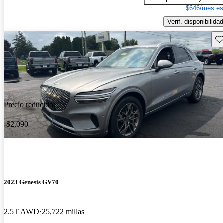
$646/mes es
Verif. disponibilidad
Gu
Precio reducido
-$2,090
2023 Genesis GV70
2.5T AWD
25,722 millas