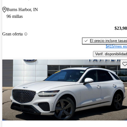
Burns Harbor, IN
96 millas
$23,9
Gran oferta
El precio incluye tasa
$415/mes es
Verif. disponibilidad
Gu