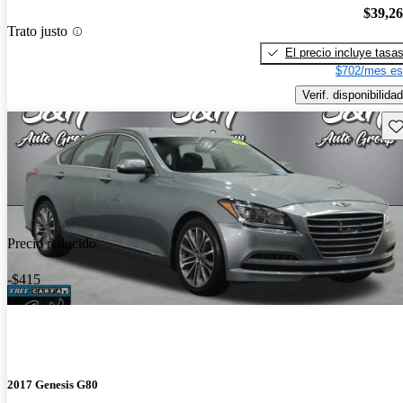
$39,2
Trato justo
El precio incluye tasa
$702/mes es
Verif. disponibilidad
Gu
Precio reducido
-$415
2017 Genesis G80