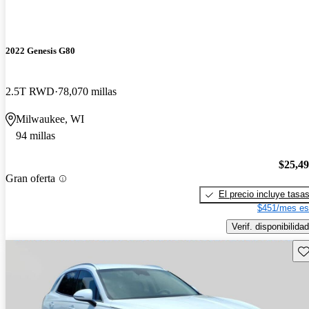
2022 Genesis G80
2.5T RWD
78,070 millas
Milwaukee, WI
94 millas
$25,4
Gran oferta
El precio incluye tasa
$451/mes es
Verif. disponibilidad
Gu