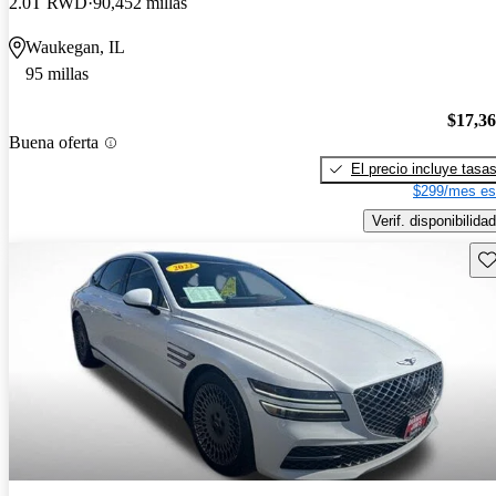
2.0T RWD
90,452 millas
Waukegan, IL
95 millas
$17,3
Buena oferta
El precio incluye tasa
$299/mes es
Verif. disponibilidad
Gu