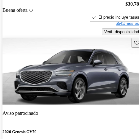
$30,7
Buena oferta
El precio incluye tasa
$543/mes es
Verif. disponibilidad
Gu
Aviso patrocinado
2026 Genesis GV70