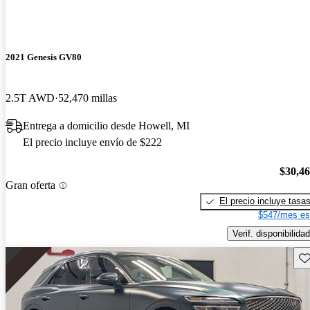
2021 Genesis GV80
2.5T AWD
52,470 millas
Entrega a domicilio desde Howell, MI
El precio incluye envío de $222
$30,4
Gran oferta
El precio incluye tasa
$547/mes es
Verif. disponibilidad
Gu