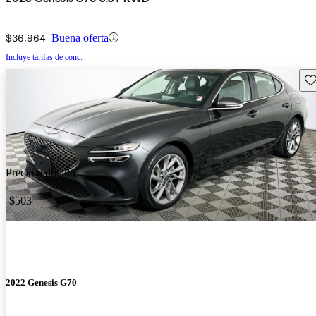
$36,964
Buena oferta
Incluye tarifas de conc.
Gu
Precio reducido
-$503
2022 Genesis G70