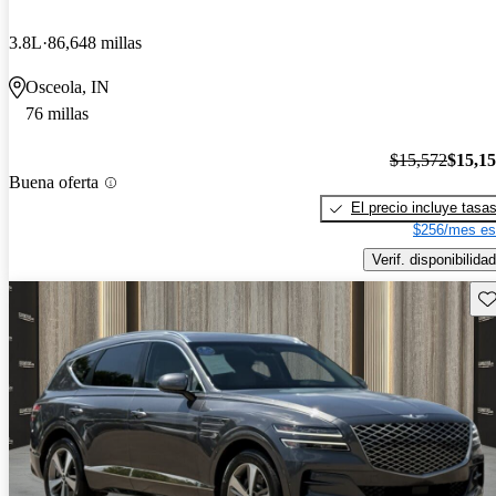
3.8L
86,648 millas
Osceola, IN
76 millas
$15,572
$15,1
Buena oferta
El precio incluye tasa
$256/mes es
Verif. disponibilidad
Gu