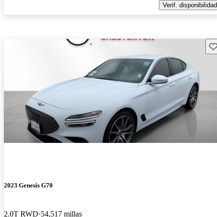
Verif. disponibilidad
Gu
2023 Genesis G70
2.0T RWD
54,517 millas