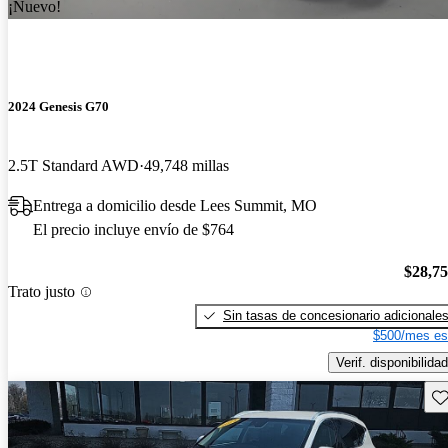
¡Nuevo!
2024 Genesis G70
2.5T Standard AWD
49,748 millas
Entrega a domicilio desde Lees Summit, MO
El precio incluye envío de $764
$28,7
Trato justo
Sin tasas de concesionario adicionale
$500/mes es
Verif. disponibilidad
Gu