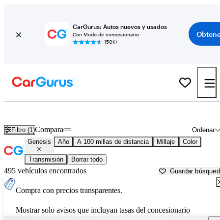
CarGurus: Autos nuevos y usados
Obtene
Con Modo de concesionario
150K+
Autos Genesis usados en venta cerca de
Holland, MI
Compara
Filtro (1)
Ordenar
Genesis
Año
A 100 millas de distancia
Millaje
Color
Transmisión
Borrar todo
495 vehículos encontrados
Guardar búsque
Compra con precios transparentes.
Mostrar solo avisos que incluyan tasas del concesionario