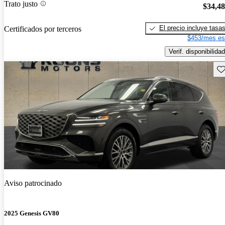
Trato justo
$34,4
El precio incluye tasa
Certificados por terceros
$453/mes es
Verif. disponibilidad
Gu
Aviso patrocinado
2025 Genesis GV80