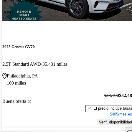
Precio reducido
-$701
2025 Genesis GV70
2.5T Standard AWD
35,431 millas
Philadelphia, PA
100 millas
$33,190
$32,4
Buena oferta
El precio incluye tasa
$405/mes es
Verif. disponibilidad
Gu