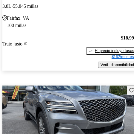
3.8L
55,845 millas
Fairfax, VA
100 millas
$18,9
Trato justo
El precio incluye tasa
$162/mes es
Verif. disponibilidad
Gu