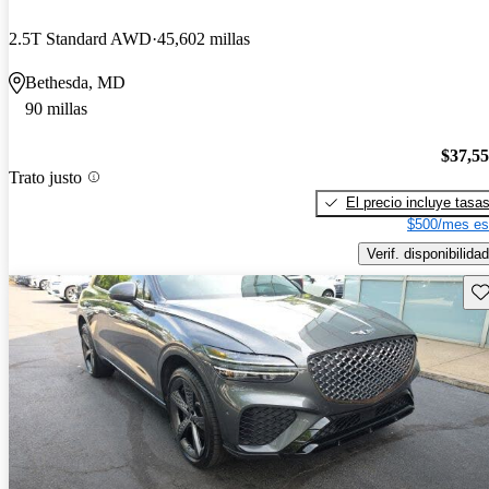
2.5T Standard AWD
45,602 millas
Bethesda, MD
90 millas
$37,5
Trato justo
El precio incluye tasa
$500/mes es
Verif. disponibilidad
Gu