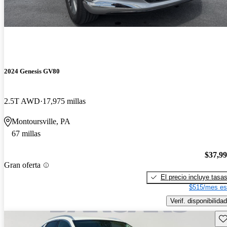
2024 Genesis GV80
2.5T AWD
17,975 millas
Montoursville, PA
67 millas
$37,9
Gran oferta
El precio incluye tasa
$515/mes es
Verif. disponibilidad
Gu