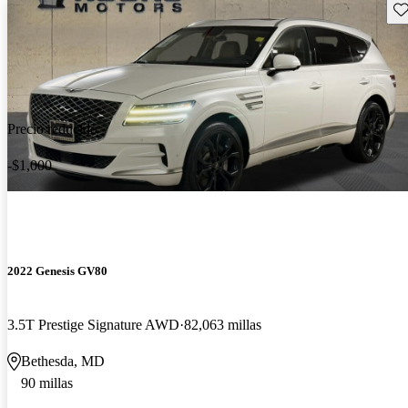
Gu
Precio reducido
-$1,000
2022 Genesis GV80
3.5T Prestige Signature AWD
82,063 millas
Bethesda, MD
90 millas