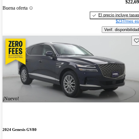
$22,6
Buena oferta
El precio incluye tasa
$237/mes es
Verif. disponibilidad
Gu
¡Nuevo!
2024 Genesis GV80