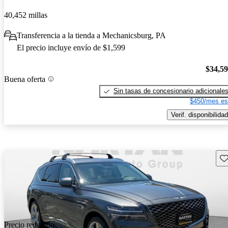
40,452 millas
Transferencia a la tienda a Mechanicsburg, PA
El precio incluye envío de $1,599
$34,5
Buena oferta
Sin tasas de concesionario adicionale
$450/mes es
Verif. disponibilidad
Gu
Precio reducido