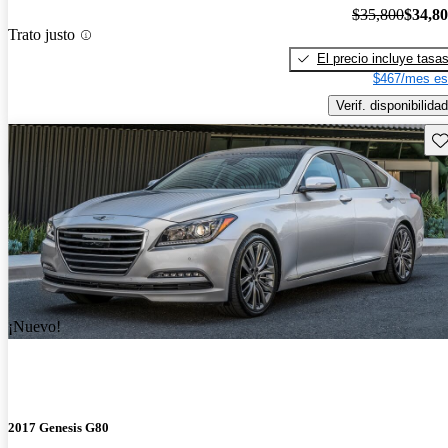
$35,800
$34,8
Trato justo
El precio incluye tasa
$467/mes es
Verif. disponibilidad
Gu
¡Nuevo!
2017 Genesis G80