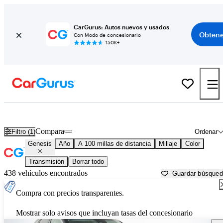
CarGurus: Autos nuevos y usados
Obtene
Con Modo de concesionario
150K+
Autos Genesis usados en venta cerca de
Harrisburg, PA
Compara
Filtro (1)
Ordenar
Genesis
Año
A 100 millas de distancia
Millaje
Color
Transmisión
Borrar todo
438 vehículos encontrados
Guardar búsque
Compra con precios transparentes.
Mostrar solo avisos que incluyan tasas del concesionario