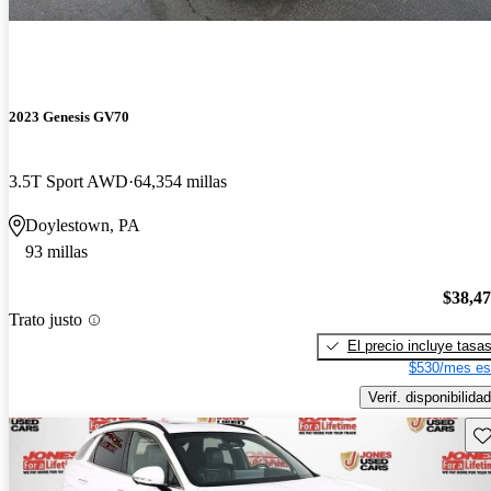
2023 Genesis GV70
3.5T Sport AWD
64,354 millas
Doylestown, PA
93 millas
$38,4
Trato justo
El precio incluye tasa
$530/mes es
Verif. disponibilidad
Gu