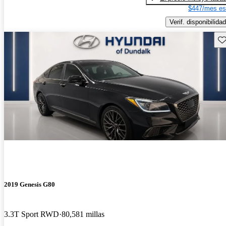
$447/mes es
Verif. disponibilidad
Gu
2019 Genesis G80
3.3T Sport RWD
80,581 millas