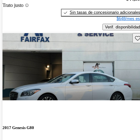
Trato justo
Sin tasas de concesionario adicionale
$648/mes es
Verif. disponibilidad
Gu
2017 Genesis G80