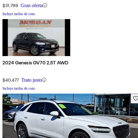
$31,799
Gran oferta
Incluye tarifas de conc.
2024 Genesis GV70 2.5T AWD
$40,477
Trato justo
Incluye tarifas de conc.
Gu