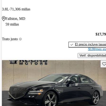
3.8L
71,306 millas
Fallston, MD
59 millas
$17,7
Trato justo
El precio incluye tasa
$138/mes es
Verif. disponibilidad
Gu