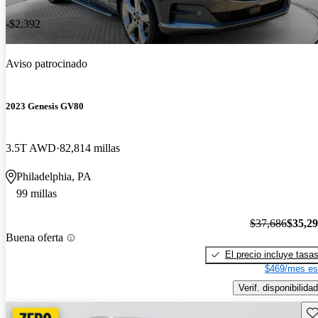
-$2,392
Aviso patrocinado
2023 Genesis GV80
3.5T AWD
82,814 millas
Philadelphia, PA
99 millas
$37,686
$35,2
Buena oferta
El precio incluye tasa
$469/mes es
Verif. disponibilidad
Gu