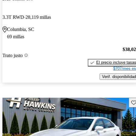
3.3T RWD
28,119 millas
Columbia, SC
69 millas
$38,0
Trato justo
El precio incluye tasa
$707/mes es
Verif. disponibilidad
Gu