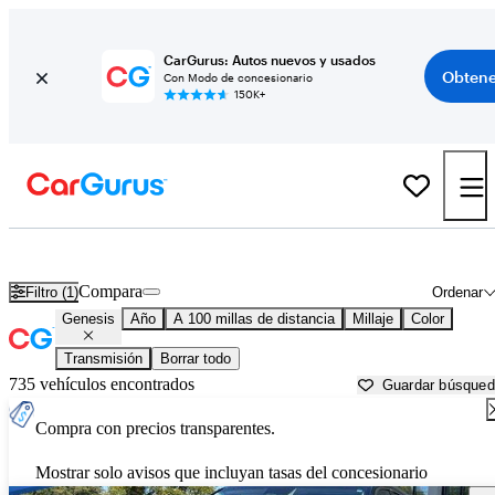
CarGurus: Autos nuevos y usados
Obtene
Con Modo de concesionario
150K+
Autos Genesis usados en venta cerca de
Greenwood, SC
Compara
Filtro (1)
Ordenar
Genesis
Año
A 100 millas de distancia
Millaje
Color
Transmisión
Borrar todo
735 vehículos encontrados
Guardar búsque
Compra con precios transparentes.
Mostrar solo avisos que incluyan tasas del concesionario