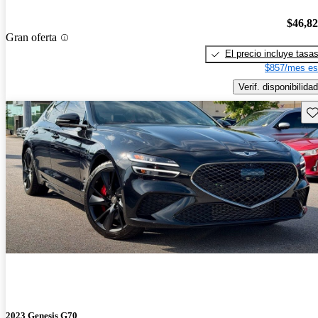
$46,8
Gran oferta
El precio incluye tasa
$857/mes es
Verif. disponibilidad
Gu
2023 Genesis G70