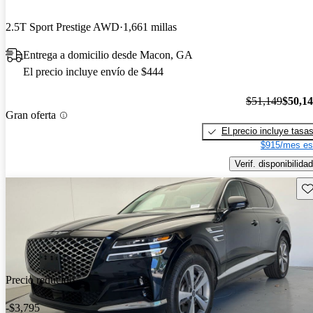
2.5T Sport Prestige AWD
1,661 millas
Entrega a domicilio desde Macon, GA
El precio incluye envío de $444
$51,149
$50,1
Gran oferta
El precio incluye tasa
$915/mes es
Verif. disponibilidad
Gu
Precio reducido
-$3,795