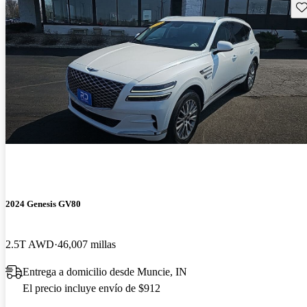
Gu
2024 Genesis GV80
2.5T AWD
46,007 millas
Entrega a domicilio desde Muncie, IN
El precio incluye envío de $912