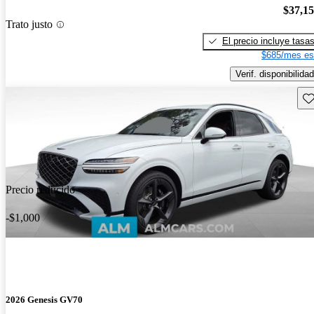
$37,1
Trato justo
El precio incluye tasa
$685/mes es
Verif. disponibilidad
Gu
Precio reducido
-$1,000
2026 Genesis GV70