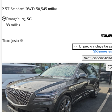
2.5T Standard RWD
50,545 millas
Orangeburg, SC
88 millas
$30,6
Trato justo
El precio incluye tasa
$562/mes es
Verif. disponibilidad
Gu