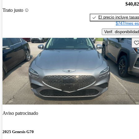
$40,8
Trato justo
El precio incluye tasa
$747/mes es
Verif. disponibilidad
Gu
Aviso patrocinado
2025 Genesis G70