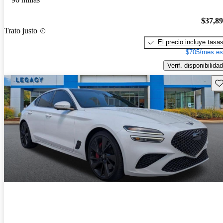
$37,8
Trato justo
El precio incluye tasa
$705/mes es
Verif. disponibilidad
Gu