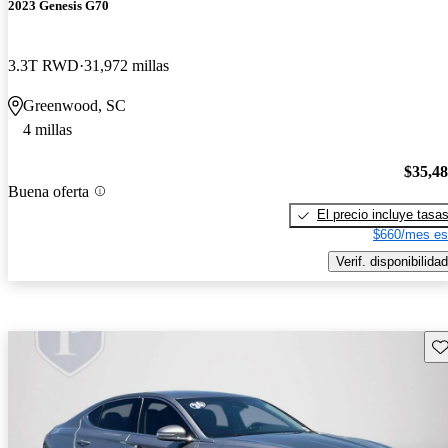
2023 Genesis G70
3.3T RWD
31,972 millas
Greenwood, SC
4 millas
$35,4
Buena oferta
El precio incluye tasa
$660/mes es
Verif. disponibilidad
Gu