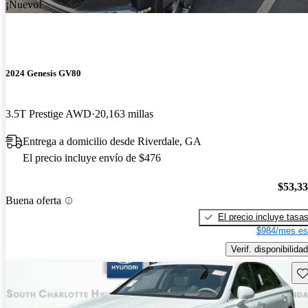
¡Nuevo!
2024 Genesis GV80
3.5T Prestige AWD
20,163 millas
Entrega a domicilio desde Riverdale, GA
El precio incluye envío de $476
$53,3
Buena oferta
El precio incluye tasa
$984/mes es
Verif. disponibilidad
Gu