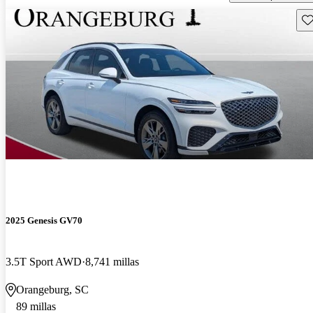
Gu
2025 Genesis GV70
3.5T Sport AWD
8,741 millas
Orangeburg, SC
89 millas