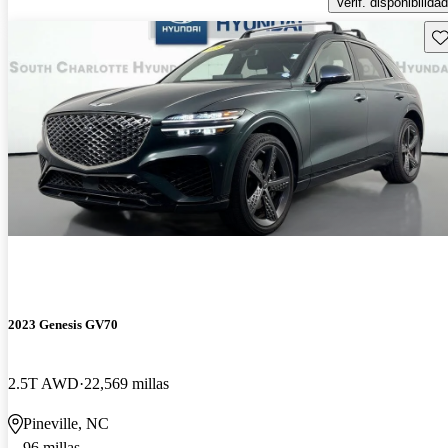
Verif. disponibilidad
Gu
2023 Genesis GV70
2.5T AWD
22,569 millas
Pineville, NC
96 millas