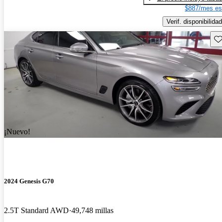
$887/mes es
Verif. disponibilidad
Gu
¡Nuevo!
2024 Genesis G70
2.5T Standard AWD
49,748 millas