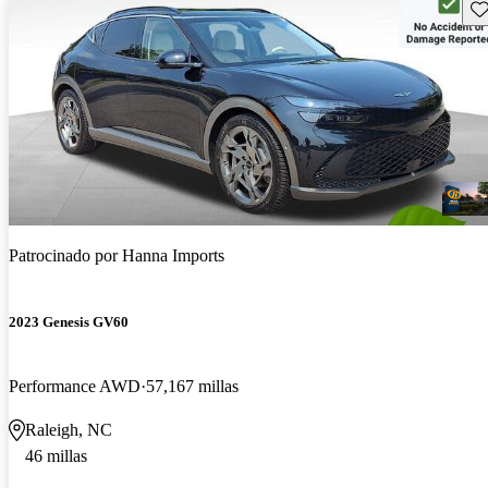
Gu
Patrocinado por
Hanna Imports
2023 Genesis GV60
Performance AWD
57,167 millas
Raleigh, NC
46 millas