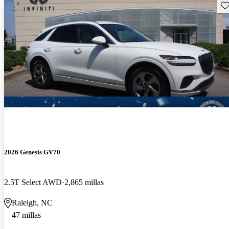
Gu
2026 Genesis GV70
2.5T Select AWD
2,865 millas
Raleigh, NC
47 millas