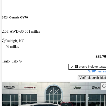
2024 Genesis GV70
2.5T AWD
30,551 millas
Raleigh, NC
46 millas
$39,7
Trato justo
El precio incluye tasa
$718/mes es
Verif. disponibilidad
Gu