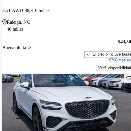
3.5T AWD
38,316 millas
Raleigh, NC
46 millas
$43,3
Buena oferta
El precio incluye tasa
$790/mes es
Verif. disponibilidad
Gu