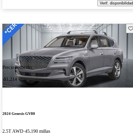
Verif. disponibilidad
Gu
Precio reducido
-$1,214
2024 Genesis GV80
2.5T AWD
45,190 millas