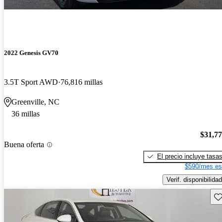
2022 Genesis GV70
3.5T Sport AWD
76,816 millas
Greenville, NC
36 millas
$31,7
Buena oferta
El precio incluye tasa
$590/mes es
Verif. disponibilidad
Gu