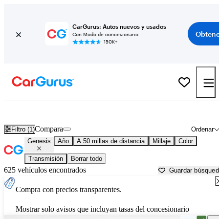
CarGurus: Autos nuevos y usados
Obtene
Con Modo de concesionario
150K+
Autos Genesis usados en venta cerca de
Goldsboro, NC
Compara
Filtro (1)
Ordenar
Genesis
Año
A 50 millas de distancia
Millaje
Color
Transmisión
Borrar todo
625 vehículos encontrados
Guardar búsque
Compra con precios transparentes.
Mostrar solo avisos que incluyan tasas del concesionario