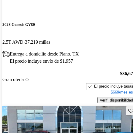
2023 Genesis GV80
2.5T AWD
37,219 millas
Entrega a domicilio desde Plano, TX
El precio incluye envío de $1,957
$36,6
Gran oferta
El precio incluye tasa
$669/mes es
Verif. disponibilidad
Gu