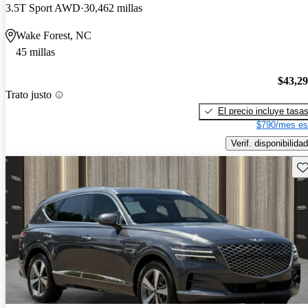
3.5T Sport AWD
30,462 millas
Wake Forest, NC
45 millas
$43,2
Trato justo
El precio incluye tasa
$790/mes es
Verif. disponibilidad
Gu