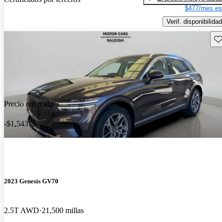
$477/mes es
Verif. disponibilidad
Gu
Precio reducido
-$1,543
2023 Genesis GV70
2.5T AWD
21,500 millas