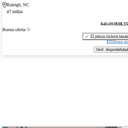
Raleigh, NC
47 millas
$40,093
$38,5
Buena oferta
El precio incluye tasa
$703/mes es
Verif. disponibilidad