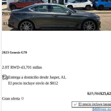
Precio reducido
-$3,079
2023 Genesis G70
2.0T RWD
43,701 millas
Entrega a domicilio desde Jasper, AL
El precio incluye envío de $812
$27,701
$25,6
Gran oferta
El precio incluye tasa
$468/mes es