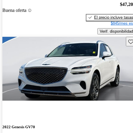
$47,2
Buena oferta
El precio incluye tasa
$845/mes es
Verif. disponibilidad
Gu
2022 Genesis GV70