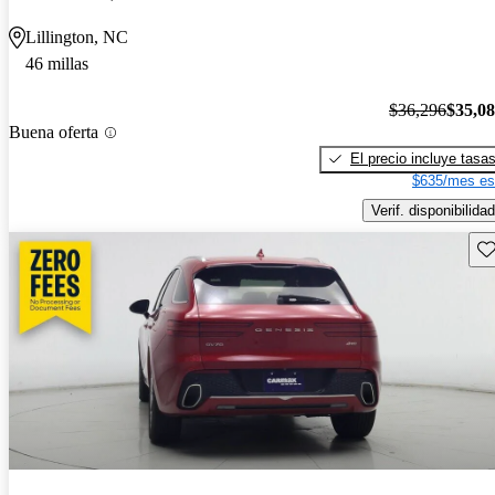
Lillington, NC
46 millas
$36,296
$35,0
Buena oferta
El precio incluye tasa
$635/mes es
Verif. disponibilidad
Gu