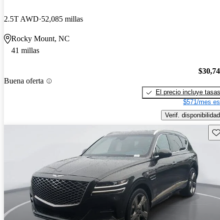
2.5T AWD
52,085 millas
Rocky Mount, NC
41 millas
$30,7
Buena oferta
El precio incluye tasa
$571/mes es
Verif. disponibilidad
Gu