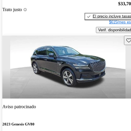
$33,7
Trato justo
El precio incluye tasa
$615/mes es
Verif. disponibilidad
Gu
Aviso patrocinado
2023 Genesis GV80