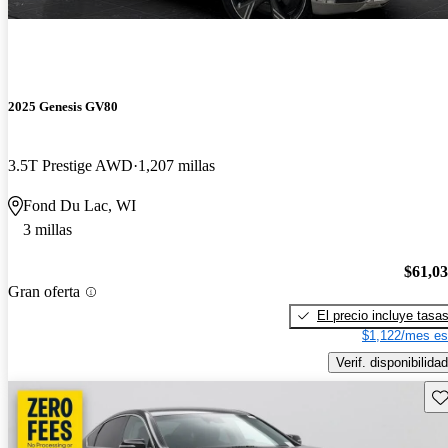
2025 Genesis GV80
3.5T Prestige AWD
1,207 millas
Fond Du Lac, WI
3 millas
$61,0
Gran oferta
El precio incluye tasa
$1,122/mes es
Verif. disponibilidad
Gu