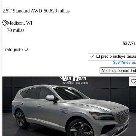
2.5T Standard AWD
50,623 millas
Madison, WI
70 millas
$37,7
Trato justo
El precio incluye tasa
$694/mes es
Verif. disponibilidad
Gu