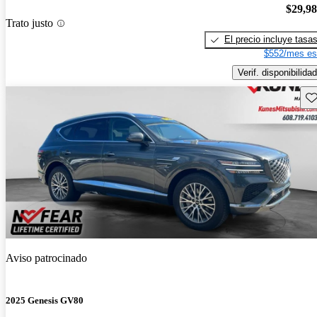
$29,9
Trato justo
El precio incluye tasa
$552/mes es
Verif. disponibilidad
Gu
Aviso patrocinado
2025 Genesis GV80