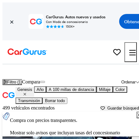
CarGurus: Autos nuevos y usados
Obtene
Con Modo de concesionario
150K+
Autos Genesis usados en venta cerca de
Fond du Lac, WI
Compara
Filtro (1)
Ordenar
Genesis
Año
A 100 millas de distancia
Millaje
Color
Transmisión
Borrar todo
499 vehículos encontrados
Guardar búsque
Compra con precios transparentes.
Mostrar solo avisos que incluyan tasas del concesionario