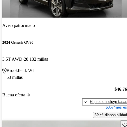
Aviso patrocinado
2024 Genesis GV80
3.5T AWD
28,132 millas
Brookfield, WI
53 millas
$46,7
Buena oferta
El precio incluye tasa
$867/mes es
Verif. disponibilidad
Gu