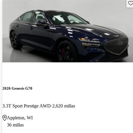
Gu
2026 Genesis G70
3.3T Sport Prestige AWD
2,620 millas
Appleton, WI
36 millas