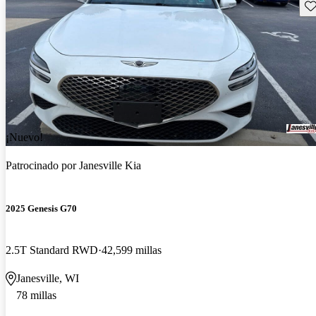
Gu
¡Nuevo!
Patrocinado por
Janesville Kia
2025 Genesis G70
2.5T Standard RWD
42,599 millas
Janesville, WI
78 millas