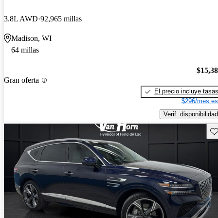
3.8L AWD
92,965 millas
Madison, WI
64 millas
$15,3
Gran oferta
El precio incluye tasa
$296/mes es
Verif. disponibilidad
Gu