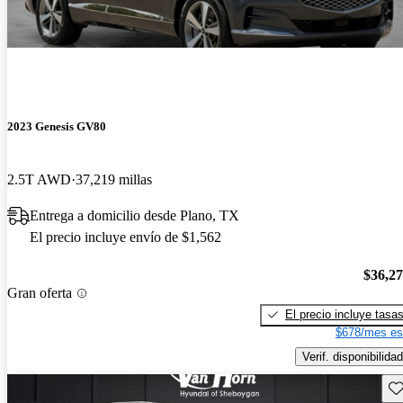
2023 Genesis GV80
2.5T AWD
37,219 millas
Entrega a domicilio desde Plano, TX
El precio incluye envío de $1,562
$36,2
Gran oferta
El precio incluye tasa
$678/mes es
Verif. disponibilidad
Gu