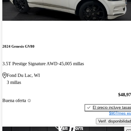
2024 Genesis GV80
3.5T Prestige Signature AWD
45,005 millas
Fond Du Lac, WI
3 millas
$48,9
Buena oferta
El precio incluye tasa
$907/mes es
Verif. disponibilidad
Gu