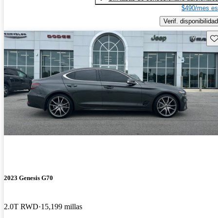
$490/mes es
Verif. disponibilidad
Gu
2023 Genesis G70
2.0T RWD
15,199 millas