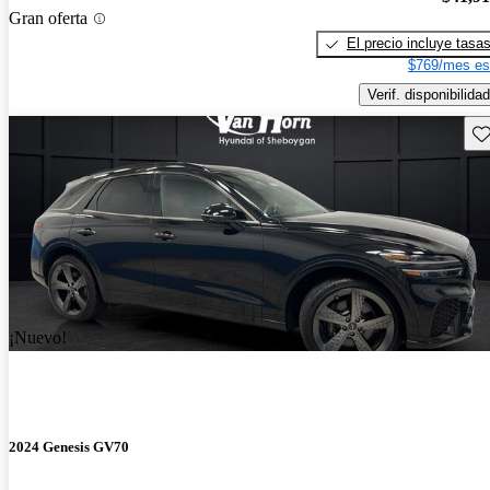
Gran oferta
El precio incluye tasa
$769/mes es
Verif. disponibilidad
Gu
¡Nuevo!
2024 Genesis GV70