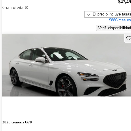
$47,4
Gran oferta
El precio incluye tasa
$880/mes es
Verif. disponibilidad
Gu
2025 Genesis G70