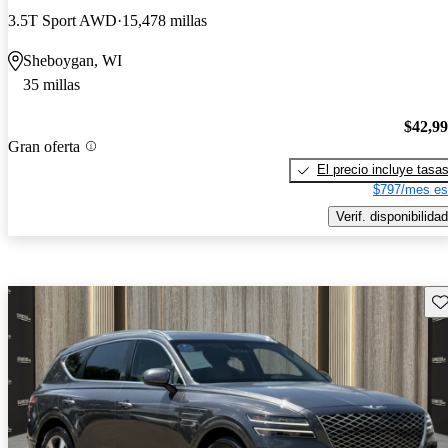
3.5T Sport AWD
15,478 millas
Sheboygan, WI
35 millas
$42,9
Gran oferta
El precio incluye tasa
$797/mes es
Verif. disponibilidad
Gu