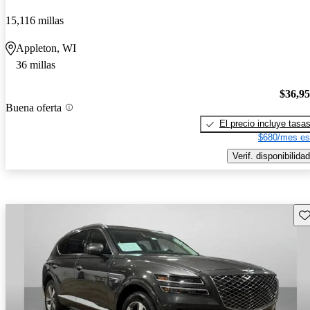
15,116 millas
Appleton, WI
36 millas
$36,9
Buena oferta
El precio incluye tasa
$680/mes es
Verif. disponibilidad
Gu