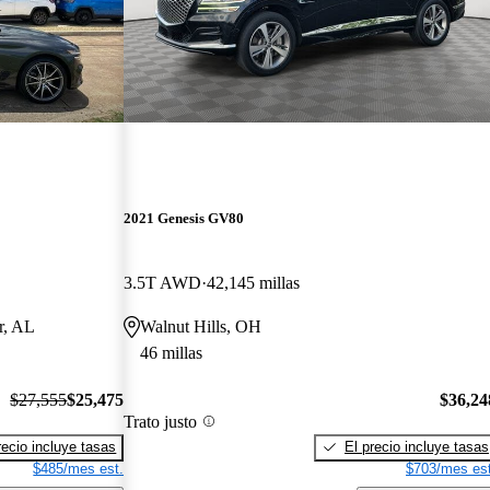
2021 Genesis GV80
3.5T AWD
42,145 millas
r, AL
Walnut Hills, OH
46 millas
$27,555
$25,475
$36,24
Trato justo
recio incluye tasas
El precio incluye tasas
$485/mes est.
$703/mes est