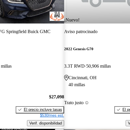
¡Nuevo!
G Springfield Buick GMC
Aviso patrocinado
2022 Genesis G70
 millas
3.3T RWD
50,906 millas
Cincinnati, OH
40 millas
$27,098
Trato justo
El precio incluye tasas
El p
$530/mes est.
Verif. disponibilidad
V