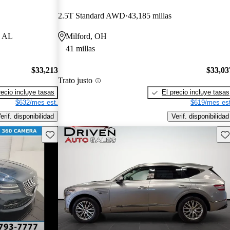
2.5T Standard AWD
43,185 millas
, AL
Milford, OH
41 millas
$33,213
$33,03
Trato justo
recio incluye tasas
El precio incluye tasas
$632/mes est.
$619/mes est
erif. disponibilidad
Verif. disponibilidad
Guarda este Aviso
Gu