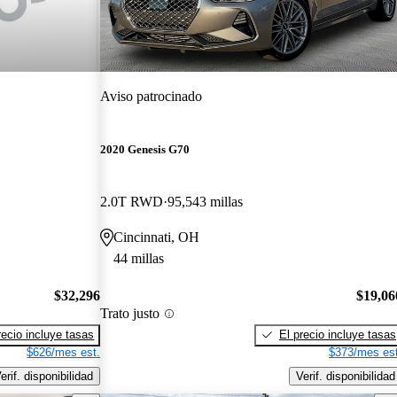
Aviso patrocinado
2020 Genesis G70
2.0T RWD
95,543 millas
Cincinnati, OH
44 millas
$32,296
$19,06
Trato justo
recio incluye tasas
El precio incluye tasas
$626/mes est.
$373/mes est
erif. disponibilidad
Verif. disponibilidad