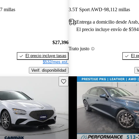
7 millas
3.5T Sport AWD
98,112 millas
Entrega a domicilio desde Arab
El precio incluye envío de $594
$27,396
Trato justo
El precio incluye tasas
El p
$532/mes est.
Verif. disponibilidad
V
Guarda este Aviso