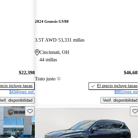
2024 Genesis GV80
3.5T AWD
53,331 millas
Cincinnati, OH
44 millas
$22,398
$46,68
Trato justo
recio incluye tasas
El precio incluye tasas
$434/mes est.
$881/mes est
erif. disponibilidad
Verif. disponibilidad
Guarda este Aviso
Gu