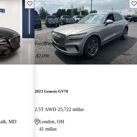
Guarda este Aviso
Gu
Precio reducido
-$2,090
2023 Genesis GV70
2.5T AWD
25,722 millas
dalk, MD
London, OH
41 millas