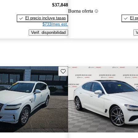
$37,848
Buena oferta
El precio incluye tasas
El p
$733/mes est.
Verif. disponibilidad
V
Guarda este Aviso