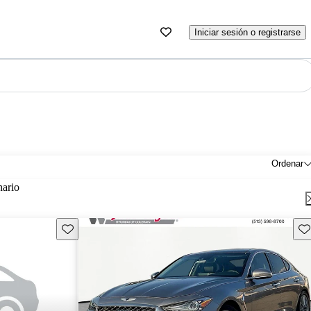
Iniciar sesión o registrarse
Ordenar
nario
Guarda este Aviso
Gu