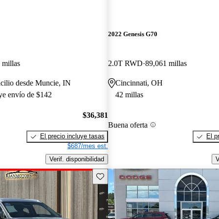
2022 Genesis G70
 millas
2.0T RWD
89,061 millas
cilio desde Muncie, IN
Cincinnati, OH
uye envío de $142
42 millas
$36,381
Buena oferta
El precio incluye tasas
El p
$687/mes est.
Verif. disponibilidad
V
Guarda este Aviso