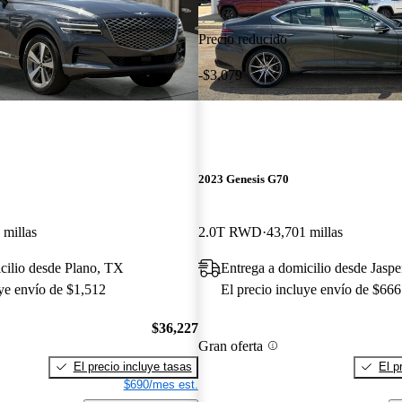
Precio reducido
-$3,079
2023 Genesis G70
 millas
2.0T RWD
43,701 millas
cilio desde Plano, TX
Entrega a domicilio desde Jaspe
uye envío de $1,512
El precio incluye envío de $666
$36,227
Gran oferta
El precio incluye tasas
El p
$690/mes est.