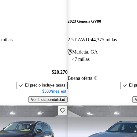
2023 Genesis GV80
 millas
2.5T AWD
44,375 millas
Marietta, GA
47 millas
$28,270
Buena oferta
El precio incluye tasas
El p
$580/mes est.
Verif. disponibilidad
V
Guarda este Aviso