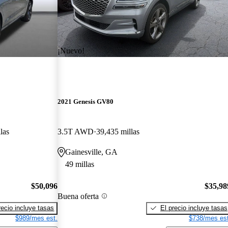
¡Nuevo!
2021 Genesis GV80
las
3.5T AWD
39,435 millas
Gainesville, GA
49 millas
$50,096
$35,98
Buena oferta
recio incluye tasas
El precio incluye tasas
$989/mes est.
$738/mes est