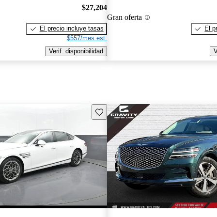
$27,204
Gran oferta
El precio incluye tasas
El p
$557/mes est.
Verif. disponibilidad
V
Guarda este Aviso