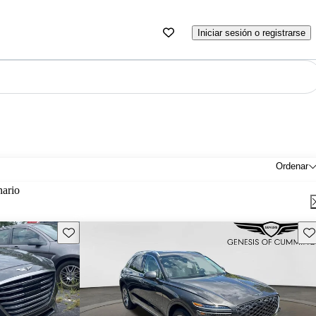
Iniciar sesión o registrarse
Ordenar
nario
Guarda este Aviso
Gu