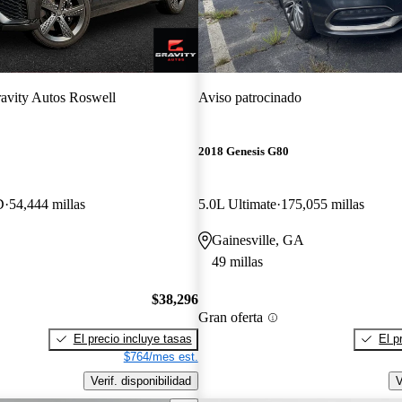
avity Autos Roswell
Aviso patrocinado
2018 Genesis G80
D
54,444 millas
5.0L Ultimate
175,055 millas
Gainesville, GA
49 millas
$38,296
Gran oferta
El precio incluye tasas
El p
$764/mes est.
Verif. disponibilidad
V