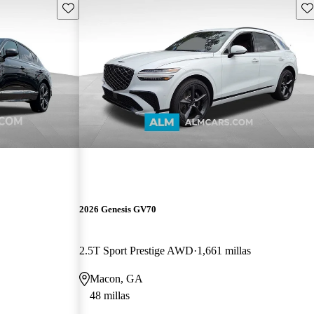
Guarda este Aviso
Gu
2026 Genesis GV70
2.5T Sport Prestige AWD
1,661 millas
Macon, GA
48 millas