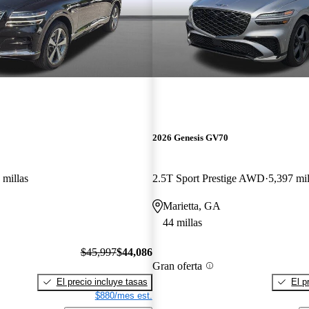
2026 Genesis GV70
 millas
2.5T Sport Prestige AWD
5,397 mil
Marietta, GA
44 millas
$45,997
$44,086
Gran oferta
El precio incluye tasas
El p
$880/mes est.