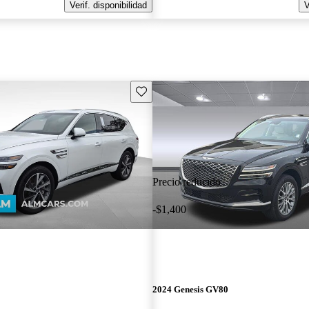
Verif. disponibilidad
V
Guarda este Aviso
Precio reducido
-$1,400
2024 Genesis GV80