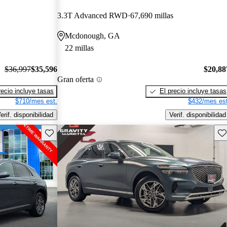
3.3T Advanced RWD
67,690 millas
Mcdonough, GA
22 millas
$36,997
$35,596
$20,88
Gran oferta
recio incluye tasas
El precio incluye tasas
$710/mes est.
$432/mes est
erif. disponibilidad
Verif. disponibilidad
Guarda este Aviso
Gu