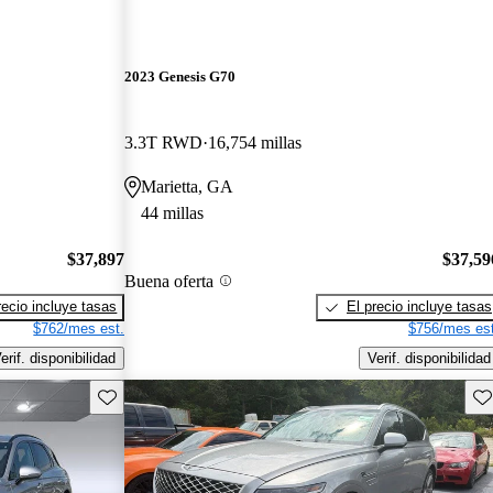
2023 Genesis G70
3.3T RWD
16,754 millas
Marietta, GA
44 millas
$37,897
$37,59
Buena oferta
recio incluye tasas
El precio incluye tasas
$762/mes est.
$756/mes est
erif. disponibilidad
Verif. disponibilidad
Guarda este Aviso
Gu