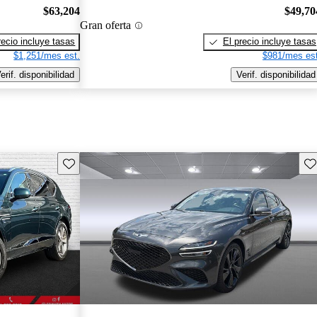
$63,204
$49,70
Gran oferta
recio incluye tasas
El precio incluye tasas
$1,251/mes est.
$981/mes est
erif. disponibilidad
Verif. disponibilidad
Guarda este Aviso
Gu