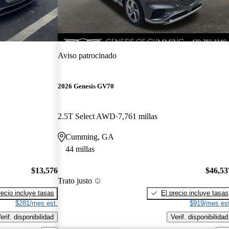
Aviso patrocinado
2026 Genesis GV70
2.5T Select AWD
7,761 millas
Cumming, GA
44 millas
$13,576
$46,53
Trato justo
recio incluye tasas
El precio incluye tasas
$281/mes est.
$919/mes est
erif. disponibilidad
Verif. disponibilidad