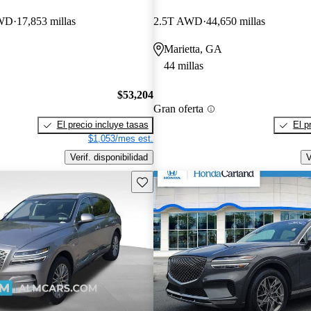
AWD
17,853 millas
2.5T AWD
44,650 millas
Marietta, GA
44 millas
$53,204
Gran oferta
El precio incluye tasas
El p
$1,053/mes est.
Verif. disponibilidad
V
Guarda este Aviso