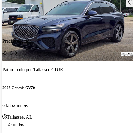
Gu
Precio reducido
-$4,649
Patrocinado por
Tallassee CDJR
2023 Genesis GV70
63,852 millas
Tallassee, AL
55 millas