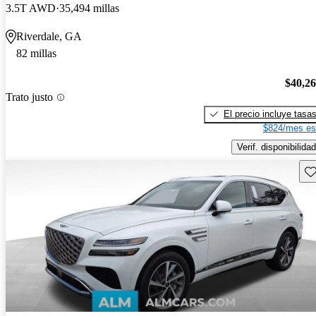
3.5T AWD
35,494 millas
Riverdale, GA
82 millas
$40,2
Trato justo
El precio incluye tasa
$824/mes es
Verif. disponibilidad
Gu