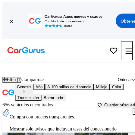
CarGurus: Autos nuevos y usados
Obtene
Con Modo de concesionario
150K+
Autos Genesis usados en venta cerca de
Columbus, GA
Compara
Filtro (1)
Ordenar
Genesis
Año
A 100 millas de distancia
Millaje
Color
Transmisión
Borrar todo
656 vehículos encontrados
Guardar búsque
Compra con precios transparentes.
Mostrar solo avisos que incluyan tasas del concesionario