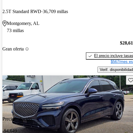
2.5T Standard RWD
36,709 millas
Montgomery, AL
73 millas
$28,6
Gran oferta
El precio incluye tasa
$567/mes es
Verif. disponibilidad
Gu
Precio reducido
-$4,649