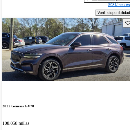
$981/mes es
Verif. disponibilidad
Gu
2022 Genesis GV70
108,058 millas