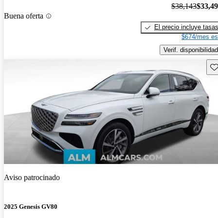
$38,143
$33,4
Buena oferta
El precio incluye tasa
$674/mes es
Verif. disponibilidad
Gu
Aviso patrocinado
2025 Genesis GV80