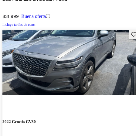
$31,999
Buena oferta
Incluye tarifas de conc.
Gu
2022 Genesis GV80