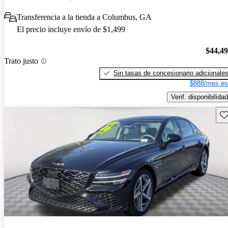
Transferencia a la tienda a Columbus, GA
El precio incluye envío de $1,499
$44,4
Trato justo
Sin tasas de concesionario adicionale
$888/mes es
Verif. disponibilidad
Gu