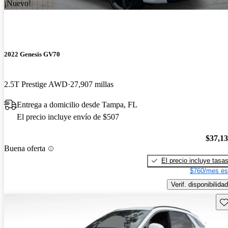
¡Nuevo!
2022 Genesis GV70
2.5T Prestige AWD
27,907 millas
Entrega a domicilio desde Tampa, FL
El precio incluye envío de $507
$37,1
Buena oferta
El precio incluye tasa
$760/mes es
Verif. disponibilidad
Gu