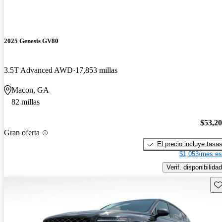
2025 Genesis GV80
3.5T Advanced AWD
17,853 millas
Macon, GA
82 millas
$53,2
Gran oferta
El precio incluye tasa
$1,053/mes es
Verif. disponibilidad
Gu