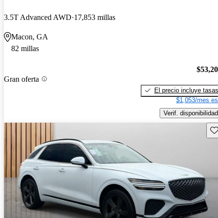
3.5T Advanced AWD
17,853 millas
Macon, GA
82 millas
$53,2
Gran oferta
El precio incluye tasa
$1,053/mes es
Verif. disponibilidad
Gu