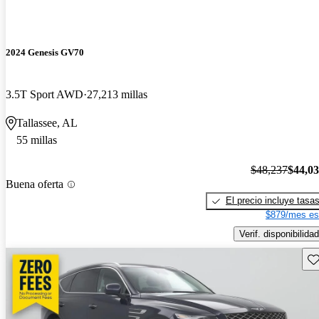
2024 Genesis GV70
3.5T Sport AWD
27,213 millas
Tallassee, AL
55 millas
$48,237
$44,0
Buena oferta
El precio incluye tasa
$879/mes es
Verif. disponibilidad
Gu