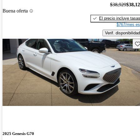
$38,929
$38,1
Buena oferta
El precio incluye tasa
$767/mes es
Verif. disponibilidad
Gu
2025 Genesis G70