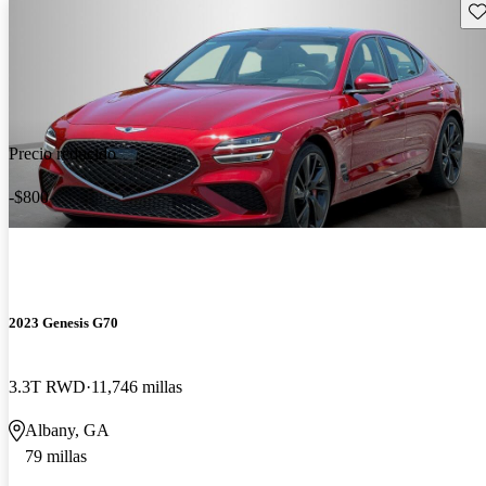
Gu
Precio reducido
-$800
2023 Genesis G70
3.3T RWD
11,746 millas
Albany, GA
79 millas