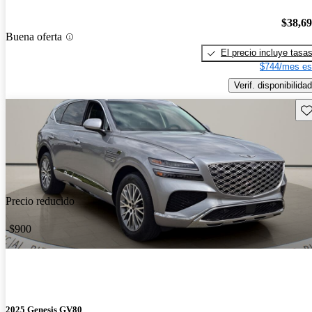
$38,6
Buena oferta
El precio incluye tasa
$744/mes es
Verif. disponibilidad
Gu
Precio reducido
-$900
2025 Genesis GV80