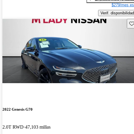
$279/mes es
Verif. disponibilidad
Gu
2022 Genesis G70
2.0T RWD
47,103 millas