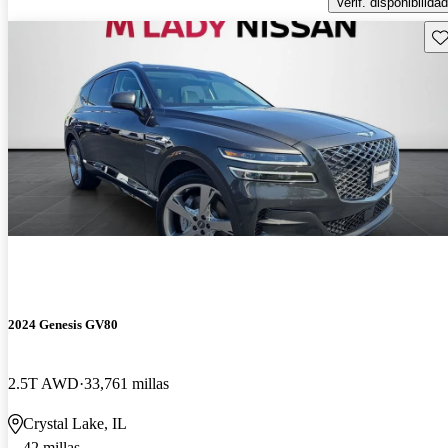
Verif. disponibilidad
Gu
2024 Genesis GV80
2.5T AWD
33,761 millas
Crystal Lake, IL
42 millas