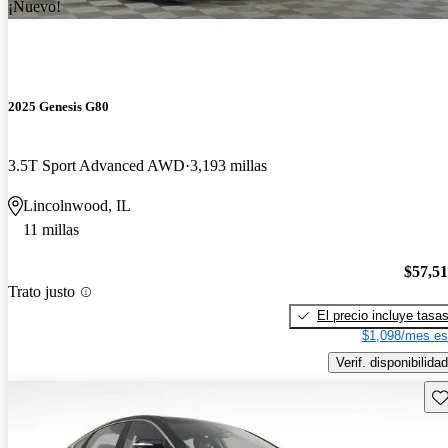
¡Nuevo!
2025 Genesis G80
3.5T Sport Advanced AWD
3,193 millas
Lincolnwood, IL
11 millas
$57,5
Trato justo
El precio incluye tasa
$1,098/mes es
Verif. disponibilidad
Gu