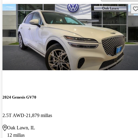
Gu
2024 Genesis GV70
2.5T AWD
21,879 millas
Oak Lawn, IL
12 millas