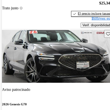
$25,3
Trato justo
El precio incluye tasa
$505/mes es
Verif. disponibilidad
Gu
Aviso patrocinado
2026 Genesis G70