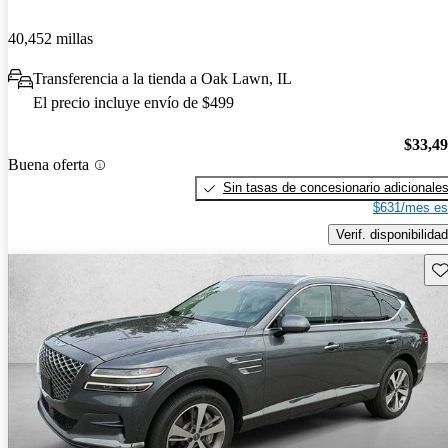
40,452 millas
Transferencia a la tienda a Oak Lawn, IL
El precio incluye envío de $499
$33,4
Buena oferta
Sin tasas de concesionario adicionale
$631/mes es
Verif. disponibilidad
Gu