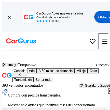
CarGurus: Autos nuevos y usados
Obtene
Con Modo de concesionario
150K+
Autos Genesis usados en venta cerca de
Chicago, IL
Compara
Filtro (1)
Ordenar
Genesis
Año
A 50 millas de distancia
Millaje
Color
Transmisión
Borrar todo
393 vehículos encontrados
Guardar búsque
Compra con precios transparentes.
Mostrar solo avisos que incluyan tasas del concesionario