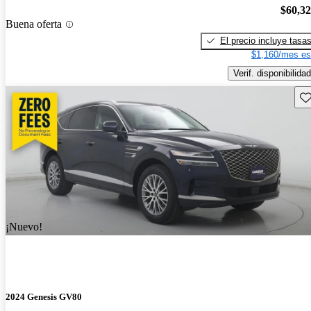
$60,3
Buena oferta
El precio incluye tasa
$1,160/mes es
Verif. disponibilidad
Gu
¡Nuevo!
2024 Genesis GV80