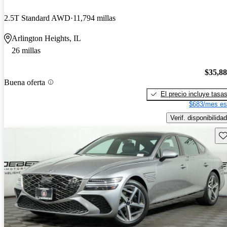
2.5T Standard AWD
11,794 millas
Arlington Heights, IL
26 millas
$35,8
Buena oferta
El precio incluye tasa
$683/mes es
Verif. disponibilidad
Gu