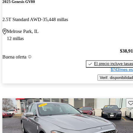
2025 Genesis GV80
2.5T Standard AWD
35,448 millas
Melrose Park, IL
12 millas
$38,9
Buena oferta
El precio incluye tasa
$743/mes es
Verif. disponibilidad
Gu