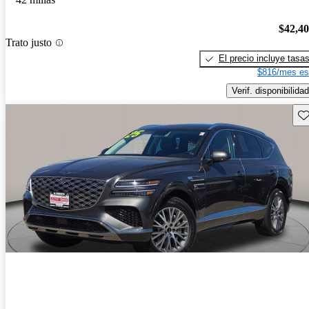
$42,4
Trato justo
El precio incluye tasa
$816/mes es
Verif. disponibilidad
Gu