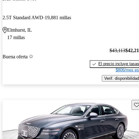
2.5T Standard AWD
19,881 millas
Elmhurst, IL
17 millas
$43,113
$42,2
Buena oferta
El precio incluye tasa
$806/mes es
Verif. disponibilidad
Gu