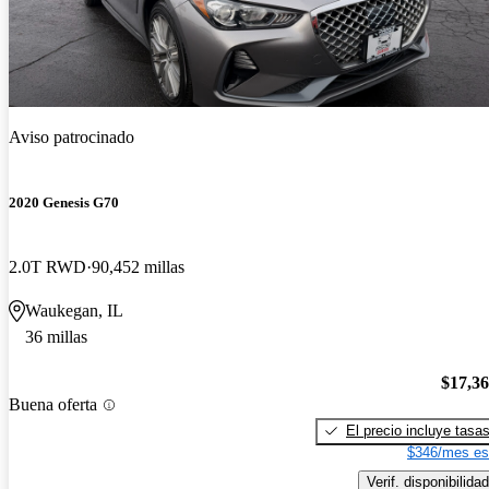
Aviso patrocinado
2020 Genesis G70
2.0T RWD
90,452 millas
Waukegan, IL
36 millas
$17,3
Buena oferta
El precio incluye tasa
$346/mes es
Verif. disponibilidad