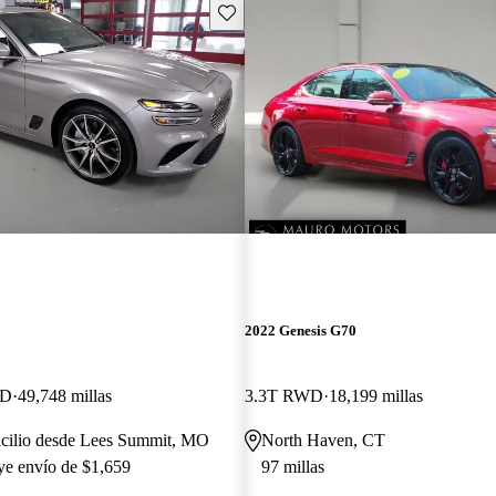
Guarda este Aviso
2022 Genesis G70
WD
49,748 millas
3.3T RWD
18,199 millas
icilio desde Lees Summit, MO
North Haven, CT
uye envío de $1,659
97 millas