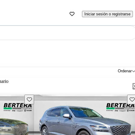
Iniciar sesión o registrarse
Ordenar
nario
Guarda este Aviso
Gu