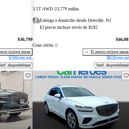
3.5T AWD
23,779 millas
Entrega a domicilio desde Denville, NJ
El precio incluye envío de $192
$36,799
$46,08
Gran oferta
recio incluye tasas
El precio incluye tasas
$704/mes est.
$874/mes est
erif. disponibilidad
Verif. disponibilidad
Guarda este Aviso
Gu