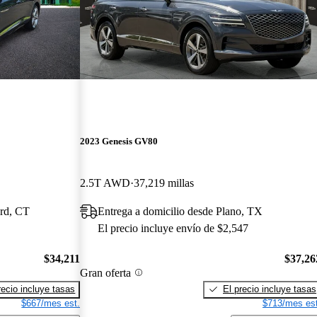
2023 Genesis GV80
2.5T AWD
37,219 millas
ord, CT
Entrega a domicilio desde Plano, TX
El precio incluye envío de $2,547
$34,211
$37,26
Gran oferta
recio incluye tasas
El precio incluye tasas
$667/mes est.
$713/mes est