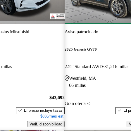
asius Mitsubishi
Aviso patrocinado
2025 Genesis GV70
 millas
2.5T Standard AWD
31,216 millas
Westfield, MA
66 millas
$43,692
Gran oferta
El precio incluye tasas
El p
$836/mes est.
Verif. disponibilidad
V