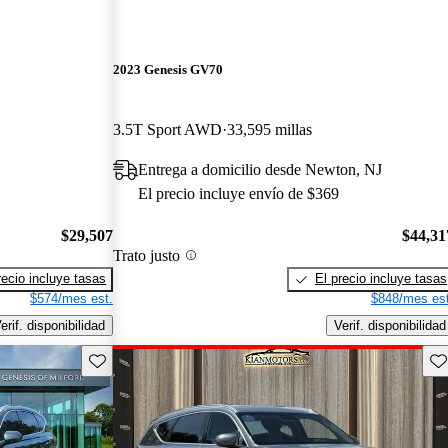
2023 Genesis GV70
3.5T Sport AWD
33,595 millas
Entrega a domicilio desde Newton, NJ
El precio incluye envío de $369
$29,507
$44,31
Trato justo
recio incluye tasas
El precio incluye tasas
$574/mes est.
$848/mes est
erif. disponibilidad
Verif. disponibilidad
Guarda este Aviso
Gu