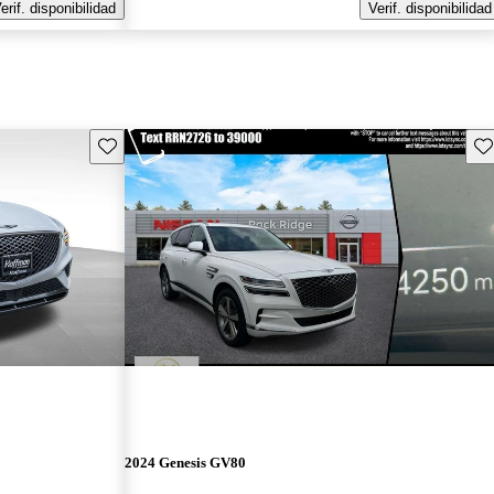
erif. disponibilidad
Verif. disponibilidad
Guarda este Aviso
Gu
2024 Genesis GV80