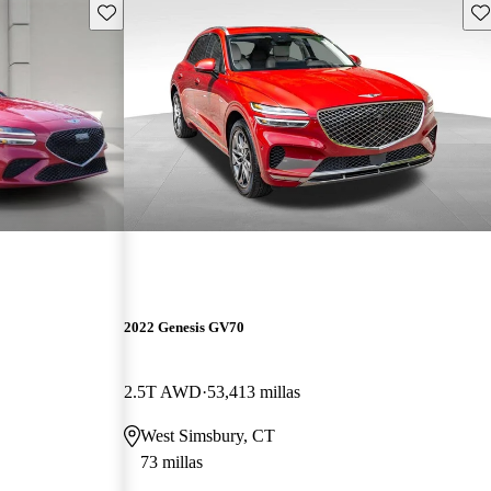
Guarda este Aviso
Gu
2022 Genesis GV70
2.5T AWD
53,413 millas
West Simsbury, CT
73 millas