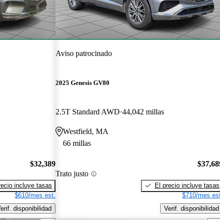
Aviso patrocinado
2025 Genesis GV80
2.5T Standard AWD
44,042 millas
Westfield, MA
66 millas
$32,389
$37,68
Trato justo
recio incluye tasas
El precio incluye tasas
$610/mes est.
$710/mes est
erif. disponibilidad
Verif. disponibilidad