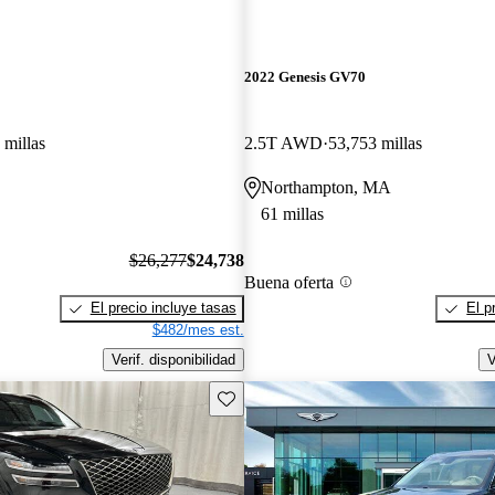
2022 Genesis GV70
 millas
2.5T AWD
53,753 millas
Northampton, MA
61 millas
$26,277
$24,738
Buena oferta
El precio incluye tasas
El p
$482/mes est.
Verif. disponibilidad
V
Guarda este Aviso