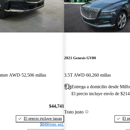
2021 Genesis GV80
nature AWD
52,506 millas
3.5T AWD
60,260 millas
Entrega a domicilio desde Milf
El precio incluye envío de $214
$44,741
Trato justo
El precio incluye tasas
El p
$849/mes est.