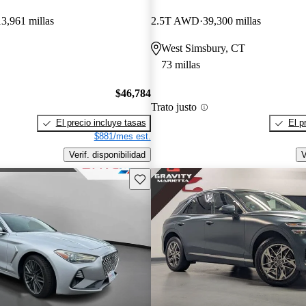
13,961 millas
2.5T AWD
39,300 millas
West Simsbury, CT
73 millas
$46,784
Trato justo
El precio incluye tasas
El p
$881/mes est.
Verif. disponibilidad
V
Guarda este Aviso