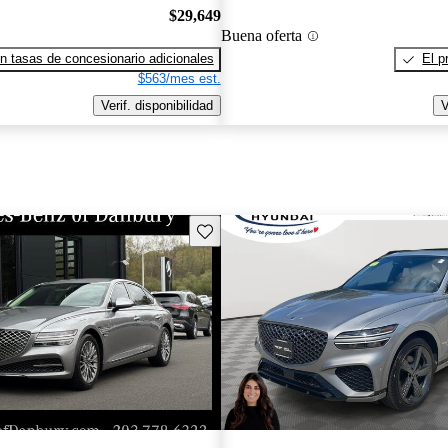
$29,649
Buena oferta
n tasas de concesionario adicionales
El p
$563/mes est.
Verif. disponibilidad
V
Guarda este Aviso