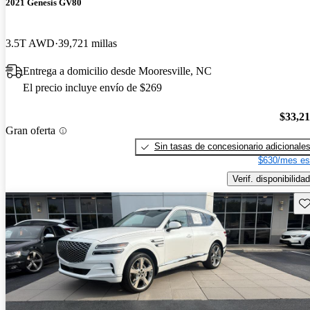
2021 Genesis GV80
3.5T AWD
39,721 millas
Entrega a domicilio desde Mooresville, NC
El precio incluye envío de $269
$33,2
Gran oferta
Sin tasas de concesionario adicionale
$630/mes es
Verif. disponibilidad
Gu