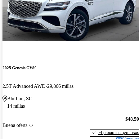
2025 Genesis GV80
2.5T Advanced AWD
29,866 millas
Bluffton, SC
14 millas
$48,5
Buena oferta
El precio incluye tasa
$889/mes es