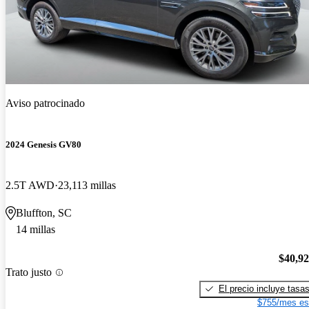
Aviso patrocinado
2024 Genesis GV80
2.5T AWD
23,113 millas
Bluffton, SC
14 millas
$40,9
Trato justo
El precio incluye tasa
$755/mes es