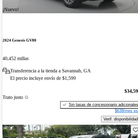
¡Nuevo!
2024 Genesis GV80
40,452 millas
Transferencia a la tienda a Savannah, GA
El precio incluye envío de $1,599
$34,5
Trato justo
Sin tasas de concesionario adicionale
$638/mes es
Verif. disponibilidad
Gu