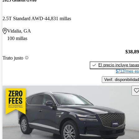
2025 Genesis GV80
2.5T Standard AWD
44,831 millas
Vidalia, GA
100 millas
$38,8
Trato justo
El precio incluye tasa
$712/mes es
Verif. disponibilidad
Gu