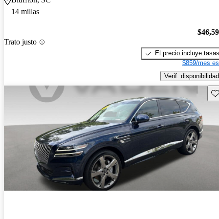
14 millas
$46,5
Trato justo
El precio incluye tasa
$859/mes es
Verif. disponibilidad
Gu