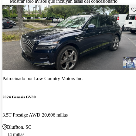
Mostrar solo avisos que incluyan tasas del concesionario
Gu
Patrocinado por
Low Country Motors Inc.
2024 Genesis GV80
3.5T Prestige AWD
20,606 millas
Bluffton, SC
14 millas