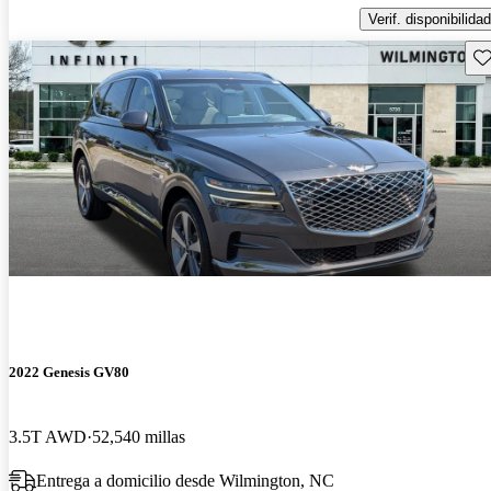
Verif. disponibilidad
Gu
2022 Genesis GV80
3.5T AWD
52,540 millas
Entrega a domicilio desde Wilmington, NC