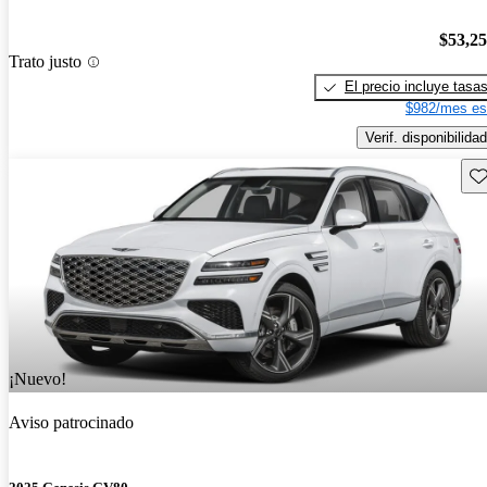
$53,2
Trato justo
El precio incluye tasa
$982/mes es
Verif. disponibilidad
Gu
¡Nuevo!
Aviso patrocinado