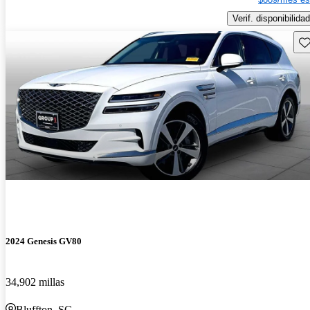
Verif. disponibilidad
Gu
2024 Genesis GV80
34,902 millas
Bluffton, SC