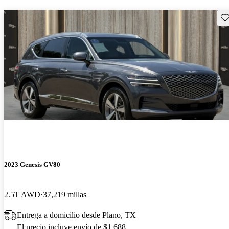
Gu
2023 Genesis GV80
2.5T AWD
37,219 millas
Entrega a domicilio desde Plano, TX
El precio incluye envío de $1,688