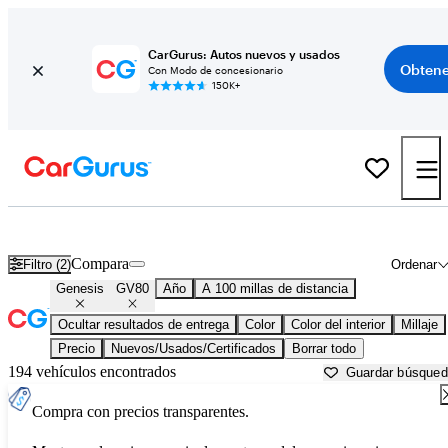
CarGurus: Autos nuevos y usados
Obtene
Con Modo de concesionario
150K+
Genesis GV80 usados en venta cerca de
Beaufort, SC
Compara
Filtro (2)
Ordenar
Genesis
GV80
Año
A 100 millas de distancia
Ocultar resultados de entrega
Color
Color del interior
Millaje
Precio
Nuevos/Usados/Certificados
Borrar todo
194 vehículos encontrados
Guardar búsque
Compra con precios transparentes.