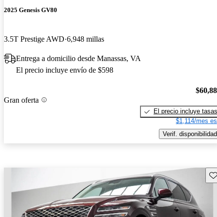
2025 Genesis GV80
3.5T Prestige AWD
6,948 millas
Entrega a domicilio desde Manassas, VA
El precio incluye envío de $598
$60,8
Gran oferta
El precio incluye tasa
$1,114/mes es
Verif. disponibilidad
Gu