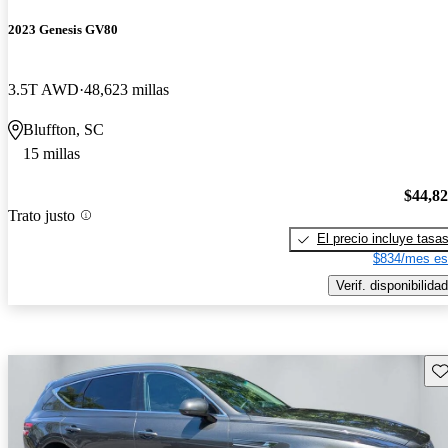
2023 Genesis GV80
3.5T AWD
48,623 millas
Bluffton, SC
15 millas
$44,8
Trato justo
El precio incluye tasa
$834/mes es
Verif. disponibilidad
Gu