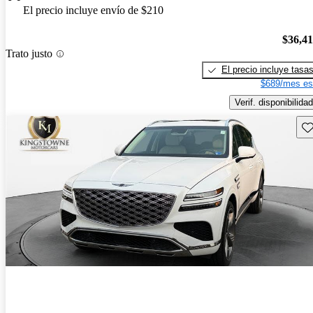
El precio incluye envío de $210
$36,4
Trato justo
El precio incluye tasa
$689/mes es
Verif. disponibilidad
Gu